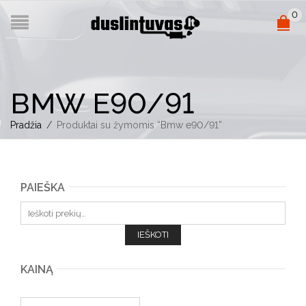
0
BMW E90/91
Pradžia
/
Produktai su žymomis “Bmw e90/91”
PAIEŠKA
Ieškoti:
IEŠKOTI
KAINĄ