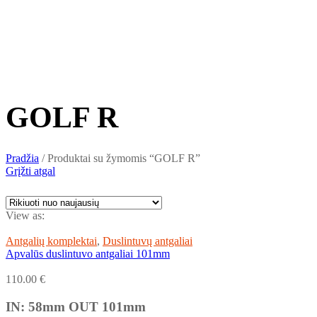
GOLF R
Pradžia
/
Produktai su žymomis “GOLF R”
Grįžti atgal
View as:
Antgalių komplektai
,
Duslintuvų antgaliai
Apvalūs duslintuvo antgaliai 101mm
110.00
€
IN: 58mm OUT 101mm