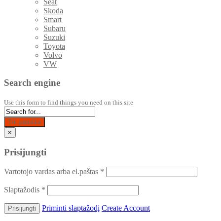
Seat
Skoda
Smart
Subaru
Suzuki
Toyota
Volvo
VW
Search engine
Use this form to find things you need on this site
Tik paieška
×
Prisijungti
Vartotojo vardas arba el.paštas
*
Slaptažodis
*
Priminti slaptažodį
Create Account