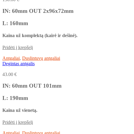
IN: 60mm OUT 2x96x72mm
L: 160mm
Kaina už komplektą (kairė ir dešinė).
Pridėti į krepšelį
Antgaliai
,
Duslintuvų antgaliai
Degintas antgalis
43.00
€
IN: 60mm OUT 101mm
L: 190mm
Kaina už vienetą.
Pridėti į krepšelį
Antgaliai
,
Duslintuvų antgaliai