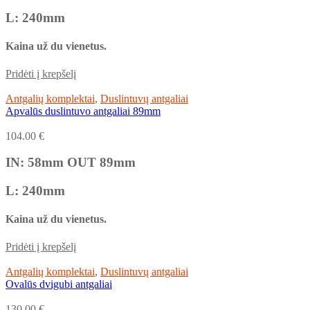
L: 240mm
Kaina už du vienetus.
Pridėti į krepšelį
Antgalių komplektai
,
Duslintuvų antgaliai
Apvalūs duslintuvo antgaliai 89mm
104.00
€
IN: 58mm OUT 89mm
L: 240mm
Kaina už du vienetus.
Pridėti į krepšelį
Antgalių komplektai
,
Duslintuvų antgaliai
Ovalūs dvigubi antgaliai
130.00
€