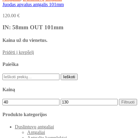
Juodas apvalus antgalis 101mm
120.00
€
IN: 58mm OUT 101mm
Kaina už du vienetus.
Pridėti į krepšelį
Paieška
Ieškoti:
Ieškoti
Kainą
Filtruoti
Produkto kategorijos
Duslintuvų antgaliai
Antgaliai
Antgalių komplektai