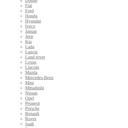
Dodge
Fiat
Ford
Honda
Hyundai
Iveco
Jaguar
Jeep
Kia
Lada
Lancia
Land rover
Lexus
Lincoln
Mazda
Mercedes-Benz
Mini
Mitsubishi
Nissan
Opel
Peugeot
Porsche
Renault
Rover
Saab