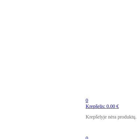
0
Krepšelis:
0.00
€
Krepšelyje nėra produktų.
0