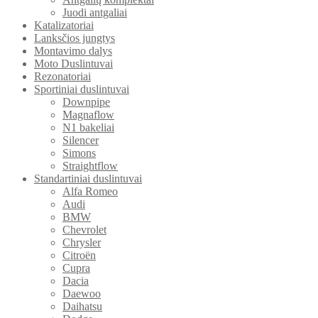
Juodi antgaliai
Katalizatoriai
Lanksčios jungtys
Montavimo dalys
Moto Duslintuvai
Rezonatoriai
Sportiniai duslintuvai
Downpipe
Magnaflow
N1 bakeliai
Silencer
Simons
Straightflow
Standartiniai duslintuvai
Alfa Romeo
Audi
BMW
Chevrolet
Chrysler
Citroën
Cupra
Dacia
Daewoo
Daihatsu