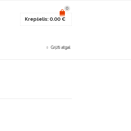
0
Krepšelis:
0.00
€
Grįžti atgal