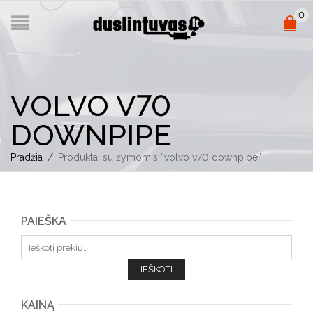
0
VOLVO V70
DOWNPIPE
Pradžia
/
Produktai su žymomis “volvo v70 downpipe”
PAIEŠKA
Ieškoti:
IEŠKOTI
KAINĄ