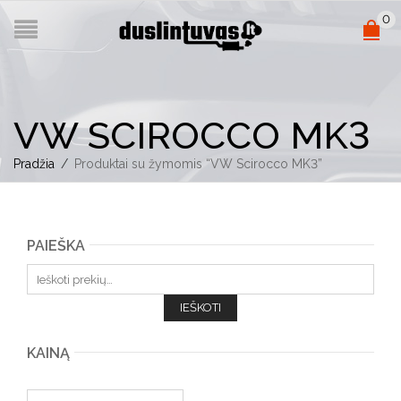
0
VW SCIROCCO MK3
Pradžia
/
Produktai su žymomis “VW Scirocco MK3”
PAIEŠKA
Ieškoti:
IEŠKOTI
KAINĄ