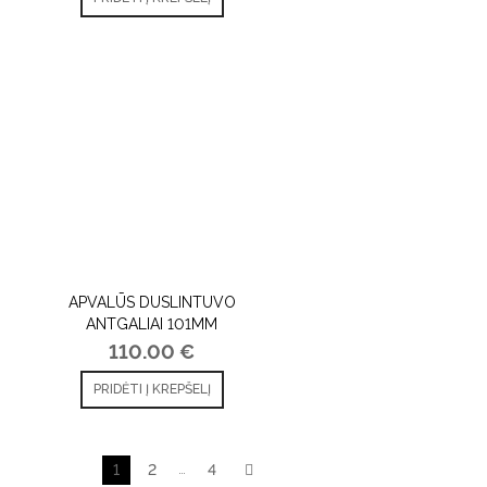
APVALŪS DUSLINTUVO
ANTGALIAI 101MM
110.00
€
PRIDĖTI Į KREPŠELĮ
1
2
…
4