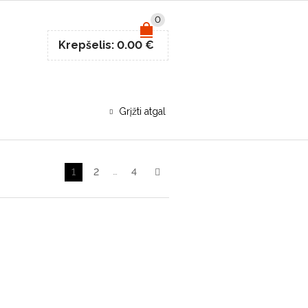
0
Krepšelis:
0.00
€
Grįžti atgal
1
2
…
4