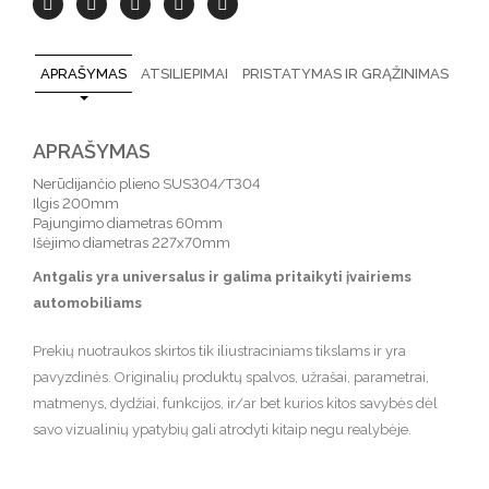
APRAŠYMAS
ATSILIEPIMAI
PRISTATYMAS IR GRĄŽINIMAS
APRAŠYMAS
Nerūdijančio plieno SUS304/T304
Ilgis 200mm
Pajungimo diametras 60mm
Išėjimo diametras 227x70mm
Antgalis yra universalus ir galima pritaikyti įvairiems
automobiliams
Prekių nuotraukos skirtos tik iliustraciniams tikslams ir yra
pavyzdinės. Originalių produktų spalvos, užrašai, parametrai,
matmenys, dydžiai, funkcijos, ir/ar bet kurios kitos savybės dėl
savo vizualinių ypatybių gali atrodyti kitaip negu realybėje.