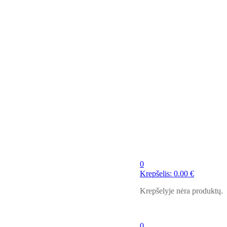
0
Krepšelis:
0.00
€
Krepšelyje nėra produktų.
0