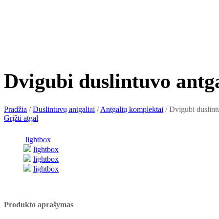
Dvigubi duslintuvo ant
Pradžia
/
Duslintuvų antgaliai
/
Antgalių komplektai
/
Dvigubi duslint
Grįžti atgal
lightbox
lightbox
lightbox
lightbox
Produkto aprašymas