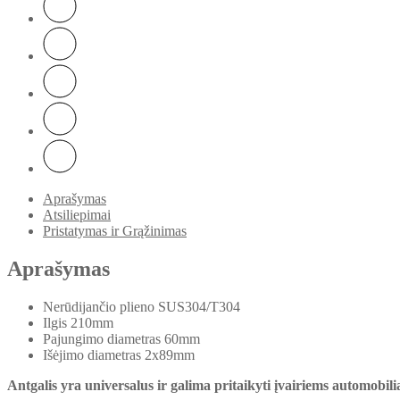
Aprašymas
Atsiliepimai
Pristatymas ir Grąžinimas
Aprašymas
Nerūdijančio plieno SUS304/T304
Ilgis 210mm
Pajungimo diametras 60mm
Išėjimo diametras 2x89mm
Antgalis yra universalus ir galima pritaikyti įvairiems automobil