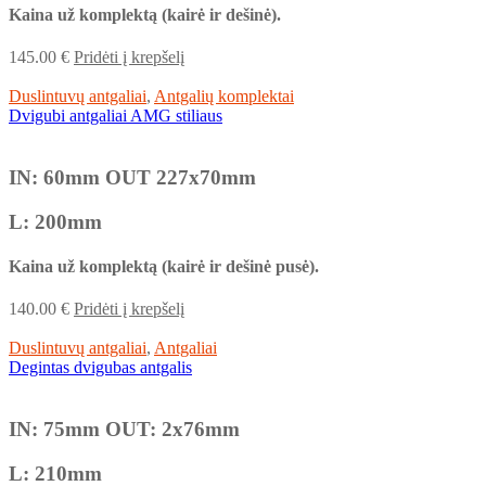
Kaina už komplektą (kairė ir dešinė).
145.00
€
Pridėti į krepšelį
Duslintuvų antgaliai
,
Antgalių komplektai
Dvigubi antgaliai AMG stiliaus
IN: 60mm OUT 227x70mm
L: 200mm
Kaina už komplektą (kairė ir dešinė pusė).
140.00
€
Pridėti į krepšelį
Duslintuvų antgaliai
,
Antgaliai
Degintas dvigubas antgalis
IN: 75mm OUT: 2x76mm
L: 210mm