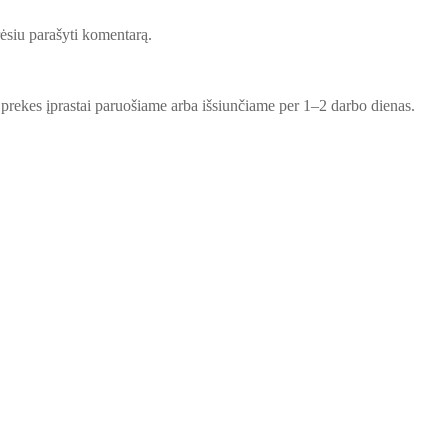
orėsiu parašyti komentarą.
 prekes įprastai paruošiame arba išsiunčiame per 1–2 darbo dienas.