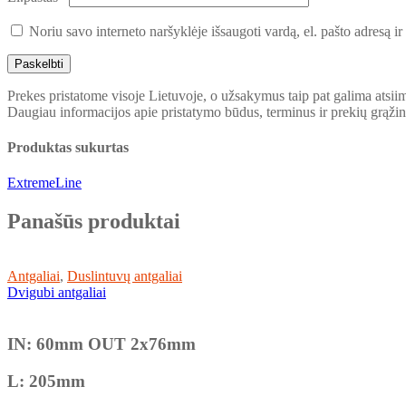
Noriu savo interneto naršyklėje išsaugoti vardą, el. pašto adresą ir 
Prekes pristatome visoje Lietuvoje, o užsakymus taip pat galima atsii
Daugiau informacijos apie pristatymo būdus, terminus ir prekių grąži
Produktas sukurtas
ExtremeLine
Panašūs produktai
Antgaliai
,
Duslintuvų antgaliai
Dvigubi antgaliai
IN: 60mm OUT 2x76mm
L: 205mm