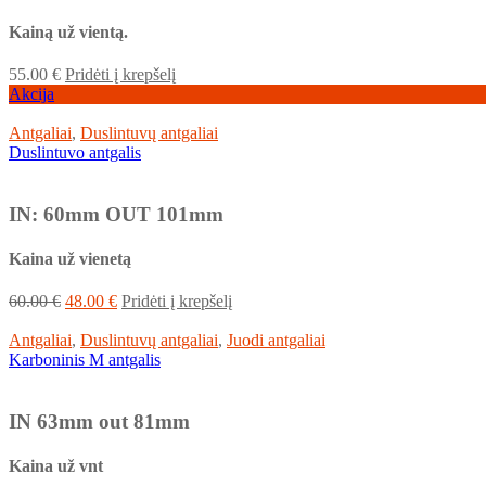
Kainą už vientą.
55.00
€
Pridėti į krepšelį
Akcija
Antgaliai
,
Duslintuvų antgaliai
Duslintuvo antgalis
IN: 60mm OUT 101mm
Kaina už vienetą
60.00
€
48.00
€
Pridėti į krepšelį
Antgaliai
,
Duslintuvų antgaliai
,
Juodi antgaliai
Karboninis M antgalis
IN 63mm out 81mm
Kaina už vnt