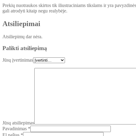
Prekių nuotraukos skirtos tik iliustraciniams tikslams ir yra pavyzdinė
gali atrodyti kitaip negu realybėje.
Atsiliepimai
Atsiliepimų dar nėra.
Palikti atsiliepimą
Jūsų įvertinimas
Jūsų atsiliepimas
Pavadinimas
*
El.paštas
*