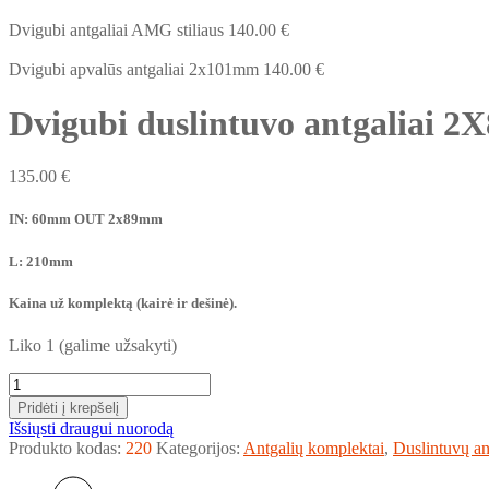
Dvigubi antgaliai AMG stiliaus
140.00
€
Dvigubi apvalūs antgaliai 2x101mm
140.00
€
Dvigubi duslintuvo antgaliai 
135.00
€
IN: 60mm OUT 2x89mm
L: 210mm
Kaina už komplektą (kairė ir dešinė).
Liko 1 (galime užsakyti)
Pridėti į krepšelį
Išsiųsti draugui nuorodą
Produkto kodas:
220
Kategorijos:
Antgalių komplektai
,
Duslintuvų an