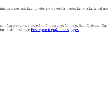
interneto puslapį, kad jų nebereiktų įvesti iš naujo, kai kitą kartą vėl n
mti mūsų prekybos vietoje Gariūnų turguje, Vilniuje. Sandėlyje esančias
nimą rasite puslapyje
Pristatymo ir grąžinimo sąlygos
.