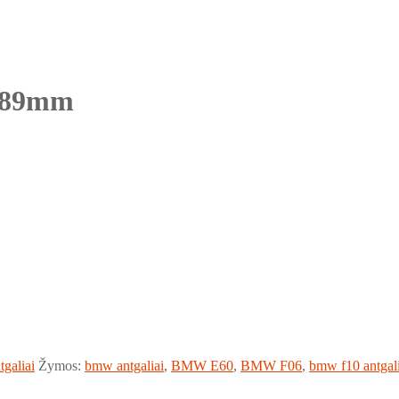
2X89mm
tgaliai
Žymos:
bmw antgaliai
,
BMW E60
,
BMW F06
,
bmw f10 antgali