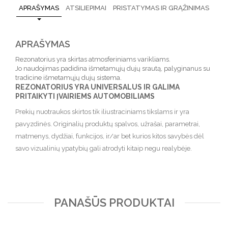
APRAŠYMAS
ATSILIEPIMAI
PRISTATYMAS IR GRĄŽINIMAS
APRAŠYMAS
Rezonatorius yra skirtas atmosferiniams varikliams.
Jo naudojimas padidina išmetamųjų dujų srautą, palyginanus su
tradicine išmetamųjų dujų sistema.
REZONATORIUS YRA UNIVERSALUS IR GALIMA
PRITAIKYTI ĮVAIRIEMS AUTOMOBILIAMS
Prekių nuotraukos skirtos tik iliustraciniams tikslams ir yra
pavyzdinės. Originalių produktų spalvos, užrašai, parametrai,
matmenys, dydžiai, funkcijos, ir/ar bet kurios kitos savybės dėl
savo vizualinių ypatybių gali atrodyti kitaip negu realybėje.
PANAŠŪS PRODUKTAI