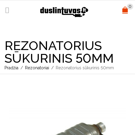
0
REZONATORIUS
SŪKURINIS 50MM
Pradžia
/
Rezonatoriai
/
Rezonatorius sūkurinis 50mm