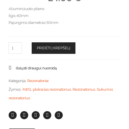
Aliuminizuoto plieno
Ilgis 40mm
Pajungimo diametras 50mm
PRIDĖTI Į KREPŠELĮ
Išsiųsti draugui nuorodą
Kategorija:
Rezonatoriai
Žymos:
AWG
,
plokscias rezonatorius
,
Rezonatorius
,
Sukurinis
rezonatorius