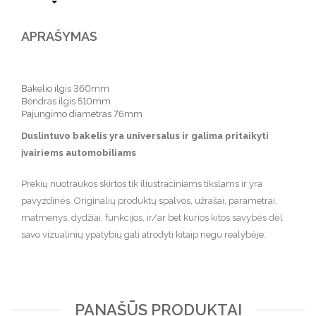
APRAŠYMAS
Bakelio ilgis 360mm
Bendras ilgis 510mm
Pajungimo diametras 76mm
Duslintuvo bakelis yra universalus ir galima pritaikyti
įvairiems automobiliams
Prekių nuotraukos skirtos tik iliustraciniams tikslams ir yra
pavyzdinės. Originalių produktų spalvos, užrašai, parametrai,
matmenys, dydžiai, funkcijos, ir/ar bet kurios kitos savybės dėl
savo vizualinių ypatybių gali atrodyti kitaip negu realybėje.
PANAŠŪS PRODUKTAI