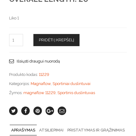
Liko 1
PRIDĖTI Į KREPŠELĮ
Išsiųsti draugui nuorodą
Produkto kodas:
11229
Kategorijos:
Magnaflow
,
Sportiniai duslintuvai
Žymos:
magnaflow 11229
,
Sportinis duslintuvas
APRAŠYMAS
ATSILIEPIMAI
PRISTATYMAS IR GRĄŽINIMAS