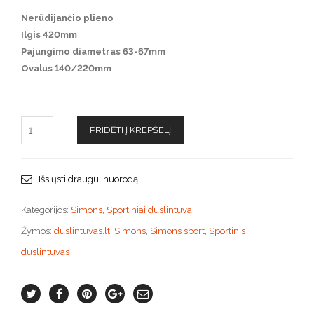
Nerūdijančio plieno
Ilgis 420mm
Pajungimo diametras 63-67mm
Ovalus 140/220mm
PRIDĖTI Į KREPŠELĮ
Išsiųsti draugui nuorodą
Kategorijos:
Simons
,
Sportiniai duslintuvai
Žymos:
duslintuvas.lt
,
Simons
,
Simons sport
,
Sportinis
duslintuvas