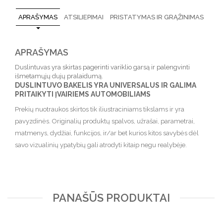
APRAŠYMAS
ATSILIEPIMAI
PRISTATYMAS IR GRĄŽINIMAS
APRAŠYMAS
Duslintuvas yra skirtas pagerinti variklio garsą ir palengvinti
išmetamųjų dujų pralaidumą.
DUSLINTUVO BAKELIS YRA UNIVERSALUS IR GALIMA
PRITAIKYTI ĮVAIRIEMS AUTOMOBILIAMS
Prekių nuotraukos skirtos tik iliustraciniams tikslams ir yra
pavyzdinės. Originalių produktų spalvos, užrašai, parametrai,
matmenys, dydžiai, funkcijos, ir/ar bet kurios kitos savybės dėl
savo vizualinių ypatybių gali atrodyti kitaip negu realybėje.
PANAŠŪS PRODUKTAI