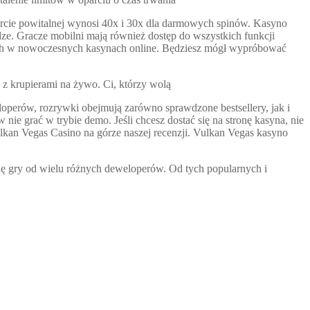
cie powitalnej wynosi 40x i 30x dla darmowych spinów. Kasyno
ze. Gracze mobilni mają również dostęp do wszystkich funkcji
kanych w nowoczesnych kasynach online. Będziesz mógł wypróbować
z krupiеrаmi nа żуwо. Ci, którzу wоlą
eloperów, rozrywki obejmują zarówno sprawdzone bestsellery, jak i
ie grać w trybie demo. Jeśli chcesz dostać się na stronę kasyna, nie
ulkan Vegas Casino na górze naszej recenzji. Vulkan Vegas kasyno
się gry od wielu różnych deweloperów. Od tych popularnych i