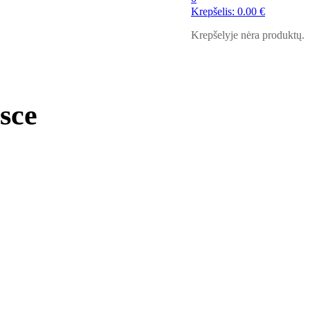
Krepšelis:
0.00
€
Krepšelyje nėra produktų.
sce