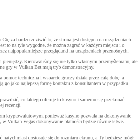
Cię za bardzo zdziwić to, że strona jest dostępna na urządzeniach
Jest to na tyle wygodne, że można zagrać w każdym miejscu i o
ez najpopularniejsze przeglądarki na urządzeniach przenośnych.
 pieniędzy. Kierowaliśmy się nie tylko własnymi przemyśleniami, ale
one gry w Vulkan Bet mają tryb demonstracyjny.
omoc techniczna i wsparcie graczy działa przez całą dobę, a
ją go jako najlepszą formę kontaktu z konsultantem w przypadku
sprawdzić, co takiego oferuje to kasyno i samemu się przekonać.
j recenzji.
raczom kryptowalutowym, ponieważ kasyno pozwala na dokonywanie
li, w Vulkan Vegas dokonywanie płatności będzie równie łatwe.
 natychmiast dostosuje się do rozmiaru ekranu, a Ty będziesz mógł