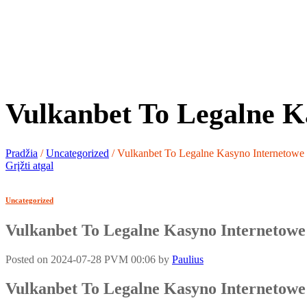
Vulkanbet To Legalne K
Pradžia
/
Uncategorized
/
Vulkanbet To Legalne Kasyno Internetowe
Grįžti atgal
Uncategorized
Vulkanbet To Legalne Kasyno Internetowe
Posted on 2024-07-28 PVM 00:06 by
Paulius
Vulkanbet To Legalne Kasyno Internetowe