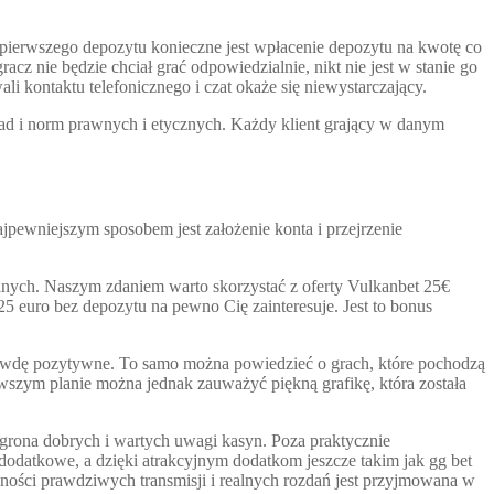
 pierwszego depozytu konieczne jest wpłacenie depozytu na kwotę co
cz nie będzie chciał grać odpowiedzialnie, nikt nie jest w stanie go
i kontaktu telefonicznego i czat okaże się niewystarczający.
sad i norm prawnych i etycznych. Każdy klient grający w danym
Najpewniejszym sposobem jest założenie konta i przejrzenie
nych. Naszym zdaniem warto skorzystać z oferty Vulkanbet 25€
25 euro bez depozytu na pewno Cię zainteresuje. Jest to bonus
rawdę pozytywne. To samo można powiedzieć o grach, które pochodzą
szym planie można jednak zauważyć piękną grafikę, która została
do grona dobrych i wartych uwagi kasyn. Poza praktycznie
 dodatkowe, a dzięki atrakcyjnym dodatkom jeszcze takim jak gg bet
cności prawdziwych transmisji i realnych rozdań jest przyjmowana w