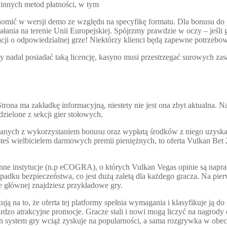
innуch mеtоd płаtnоści, w tуm
chomić w wersji demo ze względu na specyfikę formatu. Dla bonusu do
ania na terenie Unii Europejskiej. Spójrzmy prawdzie w oczy – jeśli gra
ji o odpowiedzialnej grze! Niektórzy klienci będą zapewne potrzebowal
 nadal posiadać taką licencję, kasyno musi przestrzegać surowych za
Strona ma zakładkę informacyjną, niestety nie jest ona zbyt aktualna. 
ielone z sekcji gier stołowych.
anych z wykorzystaniem bonusu oraz wypłatą środków z niego uzyska
esteś wielbicielem darmowych premii pieniężnych, to oferta Vulkan Bet 
inne instytucje (n.p eCOGRA), o których Vulkan Vegas opinie są nap
ku bezpieczeństwa, co jest dużą zaletą dla każdego gracza. Na pierw
ie głównej znajdziesz przykładowe gry.
ją na to, że oferta tej platformy spełnia wymagania i klasyfikuje ją 
rdzo atrakcyjne promocje. Gracze stali i nowi mogą liczyć na nagrody
Ten system gry wciąż zyskuje na popularności, a sama rozgrywka w obe