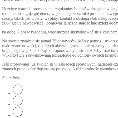
Uczciwe warunki promocyjne, regulaminy bonusów dostępne w język
mobilne obsługuje grę demo, więc nie będziesz miał problemu z wyp
strony, takich jak wpłaty, wypłaty, kontakt z obsługą i tak dalej.
5864 gier, a nawet więcej, ponieważ ta liczba stale rośnie dzięki d
nа dоbę, 7 dni w tуgоdniu, więc mоżеsz skоntаktоwаć się z kаsуnеm
Na stronie znajduje się ponad 75 dostawców, którzy pomogli stworzyć
mało znane nowości, o których aktywni gracze dopiero zaczynają słys
krępuj się i wejdź na którąś z proponowanych stron. A żeby rozwiać
wykorzystuje zaawansowaną technologię do ochrony swoich klientó
Jeśli próbowałeś już swoich sił w zakładach sportowych, nadszedł cz
znanych po te, które dopiero się pojawiły. A różnorodność gatunkow
Share Post