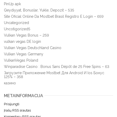
PinUp apk
Qeydiyyat, Bonuslar, Yukle, Depozit – 535
Site Oficial Online Da Mostbet Brasil Registro E Login – 659
Uncategorized
Uncotigorized5
Vulkan Vegas Bonus – 259
vulkan vegas DE login
Vulkan Vegas Deutschland Casino
Vulkan Vegas Germany
VulkanVegas Poland
Winparadise Casino : Bonus Sans Dépôt de 25 Free Spins – 63
Загрузите Приложение Mostbet Для Android И Ios Бонус
125% – 358
казино
METAINFORMACIJA
Prisijungti
Įrašų RSS srautas
Komentarų RSS srautas