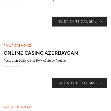
…
SUŽINOKITE DAUGIAU
PIN UP CASINO AZ
ONLINE CASINO AZERBAYCAN
Posted on 2023-04-12 PVM 07:26 by
Paulius
…
SUŽINOKITE DAUGIAU
PIN UP CASINO AZ