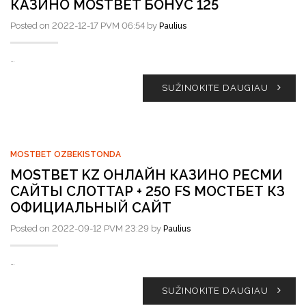
КАЗИНО MOSTBET БОНУС 125
Posted on 2022-12-17 PVM 06:54 by
Paulius
…
SUŽINOKITE DAUGIAU
MOSTBET OZBEKISTONDA
MOSTBET KZ ОНЛАЙН КАЗИНО РЕСМИ
САЙТЫ СЛОТТАР + 250 FS МОСТБЕТ КЗ
ОФИЦИАЛЬНЫЙ САЙТ
Posted on 2022-09-12 PVM 23:29 by
Paulius
…
SUŽINOKITE DAUGIAU