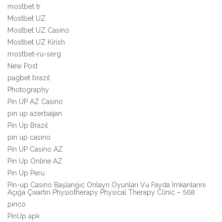
mostbet tr
Mostbet UZ
Mostbet UZ Casino
Mostbet UZ Kirish
mostbet-ru-serg
New Post
pagbet brazil
Photography
Pin UP AZ Casino
pin up azerbaijan
Pin Up Brazil
pin up casino
Pin UP Casino AZ
Pin Up Online AZ
Pin Up Peru
Pin-up Casino Başlanğıc Onlayn Oyunları Və Fayda Imkanlarını
Açığa Çıxartın Physiotherapy Physical Therapy Clinic – 568
pinco
PinUp apk