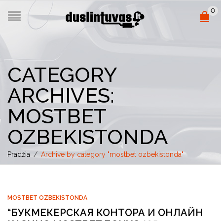
0
CATEGORY
ARCHIVES:
MOSTBET
OZBEKISTONDA
Pradžia
/
Archive by category "mostbet ozbekistonda"
MOSTBET OZBEKISTONDA
“БУКМЕКЕРСКАЯ КОНТОРА И ОНЛАЙН