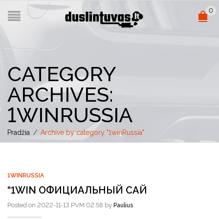
0
CATEGORY
ARCHIVES:
1WINRUSSIA
Pradžia
/
Archive by category "1winRussia"
1WINRUSSIA
“1WIN ОФИЦИАЛЬНЫЙ САЙ
Posted on 2022-11-13 PVM 02:58 by
Paulius