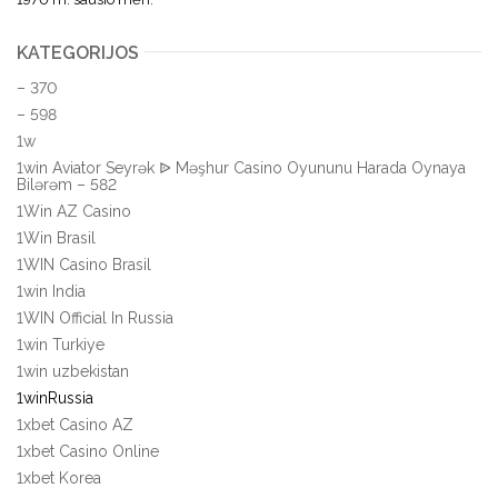
KATEGORIJOS
– 370
– 598
1w
1win Aviator Seyrək ᐉ Məşhur Casino Oyununu Harada Oynaya
Bilərəm – 582
1Win AZ Casino
1Win Brasil
1WIN Casino Brasil
1win India
1WIN Official In Russia
1win Turkiye
1win uzbekistan
1winRussia
1xbet Casino AZ
1xbet Casino Online
1xbet Korea