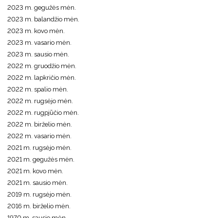
2023 m. gegužės mėn.
2023 m. balandžio mėn.
2023 m. kovo mėn.
2023 m. vasario mėn.
2023 m. sausio mėn.
2022 m. gruodžio mėn.
2022 m. lapkričio mėn.
2022 m. spalio mėn.
2022 m. rugsėjo mėn.
2022 m. rugpjūčio mėn.
2022 m. birželio mėn.
2022 m. vasario mėn.
2021 m. rugsėjo mėn.
2021 m. gegužės mėn.
2021 m. kovo mėn.
2021 m. sausio mėn.
2019 m. rugsėjo mėn.
2016 m. birželio mėn.
1970 m. sausio mėn.