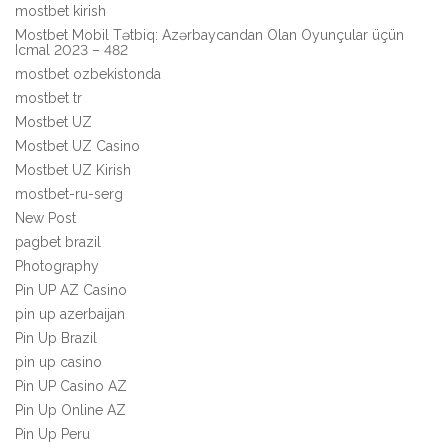
mostbet kirish
Mostbet Mobil Tətbiq: Azərbaycandan Olan Oyunçular üçün
Icmal 2023 – 482
mostbet ozbekistonda
mostbet tr
Mostbet UZ
Mostbet UZ Casino
Mostbet UZ Kirish
mostbet-ru-serg
New Post
pagbet brazil
Photography
Pin UP AZ Casino
pin up azerbaijan
Pin Up Brazil
pin up casino
Pin UP Casino AZ
Pin Up Online AZ
Pin Up Peru