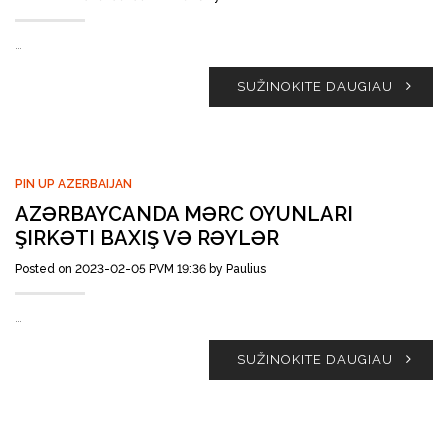
…
SUŽINOKITE DAUGIAU
PIN UP AZERBAIJAN
AZƏRBAYCANDA MƏRC OYUNLARI
ŞIRKƏTI BAXIŞ VƏ RƏYLƏR
Posted on 2023-02-05 PVM 19:36 by
Paulius
…
SUŽINOKITE DAUGIAU