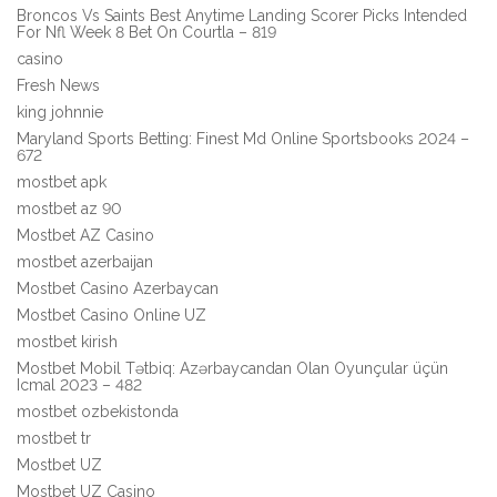
Broncos Vs Saints Best Anytime Landing Scorer Picks Intended
For Nfl Week 8 Bet On Courtla – 819
casino
Fresh News
king johnnie
Maryland Sports Betting: Finest Md Online Sportsbooks 2024 –
672
mostbet apk
mostbet az 90
Mostbet AZ Casino
mostbet azerbaijan
Mostbet Casino Azerbaycan
Mostbet Casino Online UZ
mostbet kirish
Mostbet Mobil Tətbiq: Azərbaycandan Olan Oyunçular üçün
Icmal 2023 – 482
mostbet ozbekistonda
mostbet tr
Mostbet UZ
Mostbet UZ Casino