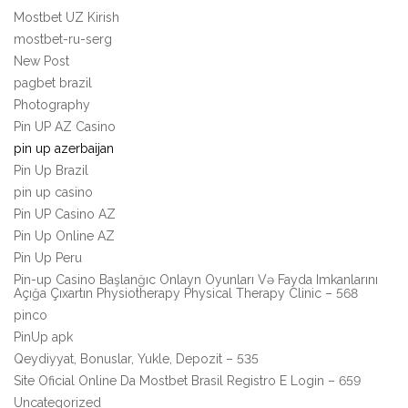
Mostbet UZ Kirish
mostbet-ru-serg
New Post
pagbet brazil
Photography
Pin UP AZ Casino
pin up azerbaijan
Pin Up Brazil
pin up casino
Pin UP Casino AZ
Pin Up Online AZ
Pin Up Peru
Pin-up Casino Başlanğıc Onlayn Oyunları Və Fayda Imkanlarını
Açığa Çıxartın Physiotherapy Physical Therapy Clinic – 568
pinco
PinUp apk
Qeydiyyat, Bonuslar, Yukle, Depozit – 535
Site Oficial Online Da Mostbet Brasil Registro E Login – 659
Uncategorized