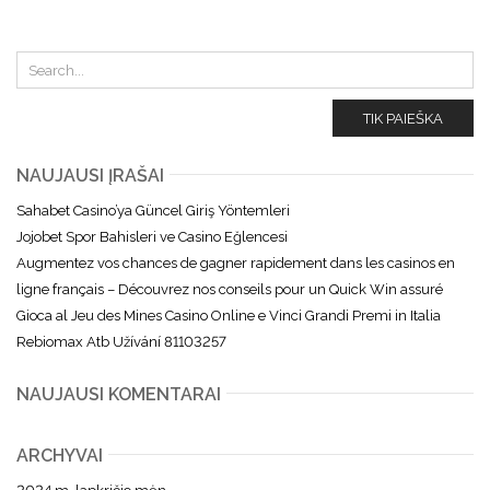
TIK PAIEŠKA
NAUJAUSI ĮRAŠAI
Sahabet Casino’ya Güncel Giriş Yöntemleri
Jojobet Spor Bahisleri ve Casino Eğlencesi
Augmentez vos chances de gagner rapidement dans les casinos en
ligne français – Découvrez nos conseils pour un Quick Win assuré
Gioca al Jeu des Mines Casino Online e Vinci Grandi Premi in Italia
Rebiomax Atb Užívání 81103257
NAUJAUSI KOMENTARAI
ARCHYVAI