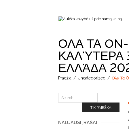
ΟΛΑ ΤΑ ON-
ΚΑΛΎΤΕΡΑ 
ΕΛΛΆΔΑ 20
Pradžia
/
Uncategorized
/
Ολα Τα O
TIK PAIEŠKA
NAUJAUSI ĮRAŠAI