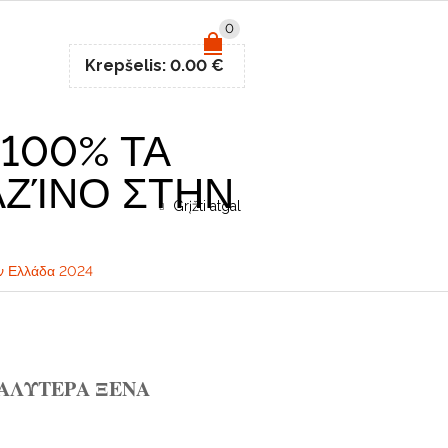
0
Krepšelis:
0.00
€
 100% ΤΑ
ΑΖΊΝΟ ΣΤΗΝ
Grįžti atgal
ην Ελλάδα 2024
ΚΑΛΎΤΕΡΑ ΞΕΝΑ