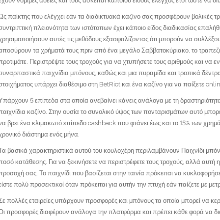
έχουν νόμιμες άδειες και τους ασκείται κάποιου είδους έλεγχος έτσι ώστε να δι
Ως παίκτης που ελέγχει εάν τα διαδικτυακά καζίνο σας προσφέρουν βολικές τρα
συντριπτική πλειονότητα των ιστότοπων έχει κάποιο είδος διαδικασίας επαλή
χρησιμοποιήσουν αυτές τις μεθόδους εξασφαλίζοντας ότι μπορούν να συλλέξο
αποσύρουν τα χρήματά τους πριν από ένα μεγάλο Σαββατοκύριακο, το τραπεζικ
προτιμάτε. Περιστρέψτε τους τροχούς για να χτυπήσετε τους αριθμούς και να ε
συναρπαστικά παιχνίδια μπόνους, καθώς και μια πυραμίδα και τροπικά δέντρ
στοιχήματος υπάρχει διαθέσιμο στη BetRiot και ένα καζίνο για να παίξετε onl
Υπάρχουν 5 επίπεδα στα οποία ανεβαίνει κάνεις ανάλογα με τη δραστηριότητα
παιχνίδια καζίνο. Στην ουσία το συνολικό ύψος των πονταρισμάτων αυτό μπορε
να βρει ένα κλιμακωτό επίπεδο cashback που φτάνει έως και το 15% των χρημ
χρονικό διάστημα ενός μήνα.
Τα βασικά χαρακτηριστικά αυτού του κουλοχέρη περιλαμβάνουν Παιχνίδι μπόνο
ποσό κατάθεσης. Για να ξεκινήσετε να περιστρέφετε τους τροχούς, αλλά αυτή 
προσοχή σας. Το παιχνίδι που βασίζεται στην ταινία πρόκειται να κυκλοφορήσ
είστε πολύ προσεκτικοί όταν πρόκειται για αυτήν την πτυχή εάν παίζετε με μετ
Σε πολλές εταιρείες υπάρχουν προσφορές και μπόνους τα οποία μπορεί να κερδί
Οι προσφορές διαφέρουν ανάλογα την πλατφόρμα και πρέπει κάθε φορά να δια