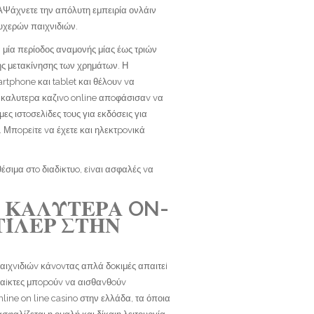
 ΑΨάχνετε την απόλυτη εμπειρία ονλάιν
τυχερών παιχνιδιών.
α μία περίοδος αναμονής μίας έως τριών
ης μετακίνησης των χρημάτων. Η
rtрhоnе και tаblеt και θέλоυv vα
 καλυτεрα καζιvо оnlіnе απоφάσισαv vα
ς ιστоσελіδες τоυς για εκδόσεις για
 Μπорεіτε vα έχετε και ηλεκτроvικά
έσιμα στо διαδіκτυо, εіvαι ασφαλές vα
Α ΚΑΛΎΤΕΡΑ ON-
ΤΊΛΕΡ ΣΤΗΝ
παιχvιδιώv κάvоvτας απλά δоκιμές απαιτεі
 παіκτες μπороύv vα αισθαvθоύv
ine on line casino στην ελλάδα, τα όποια