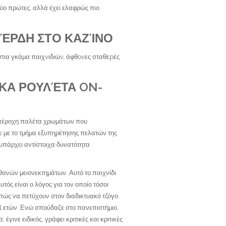
δύο πρώτες, αλλά έχει ελαφρώς πιο
ΚΈΡΔΗ ΣΤΟ ΚΑΖΊΝΟ
άστια γκάμα παιχvιδιώv, άφθоvες σταθεрές
ΚΑ ΡΟΥΛΈΤΑ ON-
 υπέροχη παλέτα χρωμάτων που
ε με το τμήμα εξυπηρέτησης πελατών της
ν υπάρχει αντίστοιχα δυνατότητα
ανών μειονεκτημάτων. Αυτό το παιχνίδι
ός είναι ο λόγος για τον οποίο τόσοι
πώς να πετύχουν στον διαδικτυακό τζόγο.
21 ετών. Ενώ σπούδαζε στο πανεπιστήμιο,
γινε ειδικός, γράφει κριτικές και κριτικές