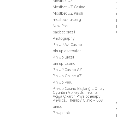
Mostbet UZ
Mostbet UZ Casino
Mostbet UZ Kirish
mostbet-ru-serg
New Post
pagbet brazil
Photography
Pin UP AZ Casino
pin up azerbaijan
Pin Up Brazil
pin up casino
Pin UP Casino AZ
Pin Up Online AZ
Pin Up Peru
Pin-up Casino Başlanğıc Onlayn
Oyunları Və Fayda Imkanlarını
Açığa Çıxartın Physiotherapy
Physical Therapy Clinic – 568
pinco
PinUp apk