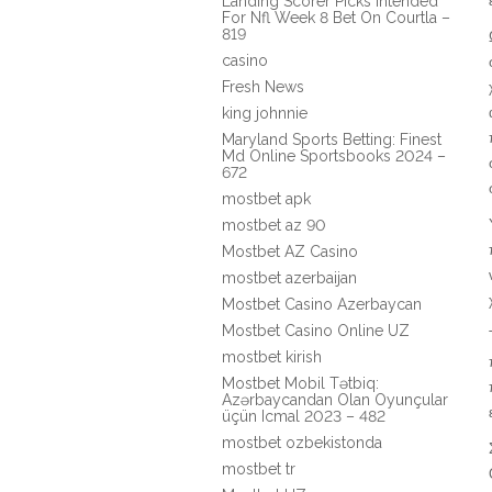
Landing Scorer Picks Intended
For Nfl Week 8 Bet On Courtla –
819
casino
Fresh News
king johnnie
Maryland Sports Betting: Finest
Md Online Sportsbooks 2024 –
672
mostbet apk
mostbet az 90
Mostbet AZ Casino
mostbet azerbaijan
Mostbet Casino Azerbaycan
Mostbet Casino Online UZ
mostbet kirish
Mostbet Mobil Tətbiq:
Azərbaycandan Olan Oyunçular
üçün Icmal 2023 – 482
mostbet ozbekistonda
mostbet tr