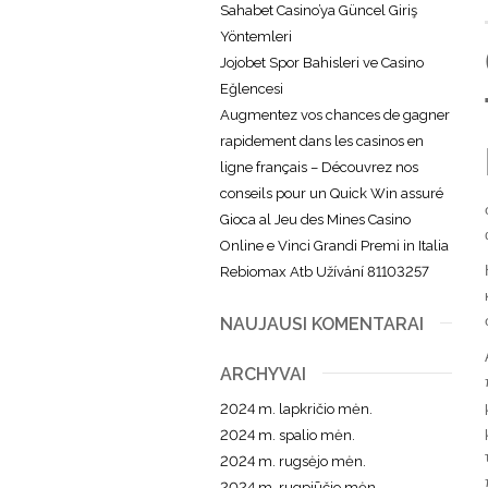
Sahabet Casino’ya Güncel Giriş
Yöntemleri
Jojobet Spor Bahisleri ve Casino
Eğlencesi
Augmentez vos chances de gagner
rapidement dans les casinos en
ligne français – Découvrez nos
conseils pour un Quick Win assuré
Gioca al Jeu des Mines Casino
Online e Vinci Grandi Premi in Italia
Rebiomax Atb Užívání 81103257
NAUJAUSI KOMENTARAI
ARCHYVAI
2024 m. lapkričio mėn.
2024 m. spalio mėn.
2024 m. rugsėjo mėn.
2024 m. rugpjūčio mėn.