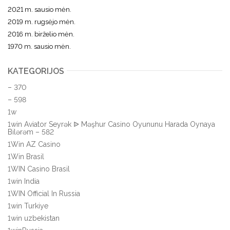
2021 m. sausio mėn.
2019 m. rugsėjo mėn.
2016 m. birželio mėn.
1970 m. sausio mėn.
KATEGORIJOS
– 370
– 598
1w
1win Aviator Seyrək ᐉ Məşhur Casino Oyununu Harada Oynaya
Bilərəm – 582
1Win AZ Casino
1Win Brasil
1WIN Casino Brasil
1win India
1WIN Official In Russia
1win Turkiye
1win uzbekistan