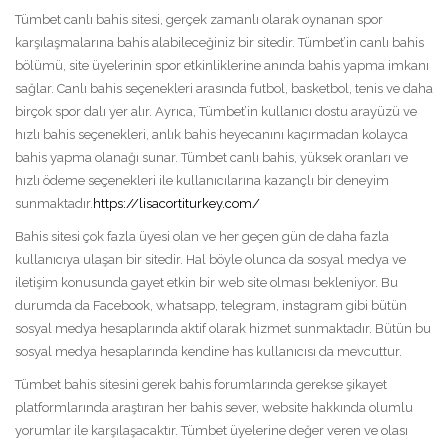
Tümbet canlı bahis sitesi, gerçek zamanlı olarak oynanan spor
karşılaşmalarına bahis alabileceğiniz bir sitedir. Tümbet’in canlı bahis
bölümü, site üyelerinin spor etkinliklerine anında bahis yapma imkanı
sağlar. Canlı bahis seçenekleri arasında futbol, basketbol, tenis ve daha
birçok spor dalı yer alır. Ayrıca, Tümbet’in kullanıcı dostu arayüzü ve
hızlı bahis seçenekleri, anlık bahis heyecanını kaçırmadan kolayca
bahis yapma olanağı sunar. Tümbet canlı bahis, yüksek oranları ve
hızlı ödeme seçenekleri ile kullanıcılarına kazançlı bir deneyim
sunmaktadır.
https://lisacortiturkey.com/
Bahis sitesi çok fazla üyesi olan ve her geçen gün de daha fazla
kullanıcıya ulaşan bir sitedir. Hal böyle olunca da sosyal medya ve
iletişim konusunda gayet etkin bir web site olması bekleniyor. Bu
durumda da Facebook, whatsapp, telegram, instagram gibi bütün
sosyal medya hesaplarında aktif olarak hizmet sunmaktadır. Bütün bu
sosyal medya hesaplarında kendine has kullanıcısı da mevcuttur.
Tümbet bahis sitesini gerek bahis forumlarında gerekse şikayet
platformlarında araştıran her bahis sever, website hakkında olumlu
yorumlar ile karşılaşacaktır. Tümbet üyelerine değer veren ve olası