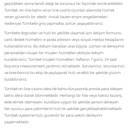
geçildikten sonra kendi isteği ile sorunsuz bir biçimde revize edilebilir.
Tümbet, on-line bahis ve on line casino oyunları alanında hizmet
veren güvenilir bir sitedir. Ancak bazen erişim engellemeleri
nedeniyle Tümbet’e giriş yapmakta zorluk yaşayabilirsiniz.
Tümbet’e doğrudan ve hızlı bir şekilde ulaşmak için iletişim formunu,
canlı destek hizmetini, e-posta adresini veya sosyal medya hesaplarını
kullanabilirsiniz. Bu iletişim kanalları aracılığıyla, uzman ve deneyimli
personelden oluşan bir müşteri hizmetleri ekibiyle iletişim
kurabilirsiniz. Tümbet müşteri hizmetleri, haftanın 7 günü, 24 saat
boyunca measurement yardımcı olmaktadır. Sorularınızı, sorunlarınızı
ve önerilerinizi bu ekip ile paylaşarak hızlı ve etkili bir şekilde çözüm
bulabilirsiniz.
Tümbet on-line casino sitesi de bahis dünyasında anında para ödeyen
bahis sitesi olarak bilinmektedir. Herhangi bir hile veya haksız kazanç
elde etmek istemeyen, kurallara uygun bir şekilde şansını deneyen
her oyuncu para çekimlerini hızlı bir şekilde gerçekleştirebilmektedir.
Tümbet üyelerine hızlı, güvenilir bir para çekim deneyimi
yaşatmaktadır.