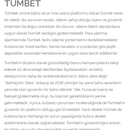
TUMBET
Tümbet, online bahis ve on line casino platformu olarak hizmet veren
bir sitedir. Bu sorunun cevabı, sitenin sahip olduğu lisans ve güvenlik
önlemleri ile doğru orantılıdır. Bu durum, sitenin belirli standartlara
uygun olarak hizmet verdiğini göstermektedir. Para yatırma
işlemlerinde Tümbet, farklı ödeme yöntemlerini desteklemektedir.
Kullanıcılar, kredi kartları, banka havalesi, e-cüzdanlar gibi çeşitli
seçenekler arasından kendilerine en uygun olanı tercih edebilirler.
Tümbet’in düzenli olarak güncellediği bonus kampanyalarını takip
ederek siz de avantajlı tekliflerden faydalanabilir ve bahis
deneyiminizi daha da renklendirebilirsiniz. Bahis sitesi değil
“Bahisçinin Sitesi” anlayışı ile 2016 yılından bu yana bahis severlerin
yanında olan güvenilir bir bahis sitesidir. Site, Curacao lisansı ile
faaliyet göstermekte olup, bu lisansın gerekliliklerini yerine
getirmektedir. Ayrıca, kullanıcı yorumları incelendiğinde de Tümbet’in
güvenilir bir platform olduğu görülmektedir. Canlı destek hizmeti de
kullanıcıların herhangi bir sorun yaşadığında hızlıca destek
alabilmesine olanak sağlamaktadır. Tümbet’in güvenilirliğini artıran
bir diğer unsur da site içerisindeki güvenlik önlemleridir.