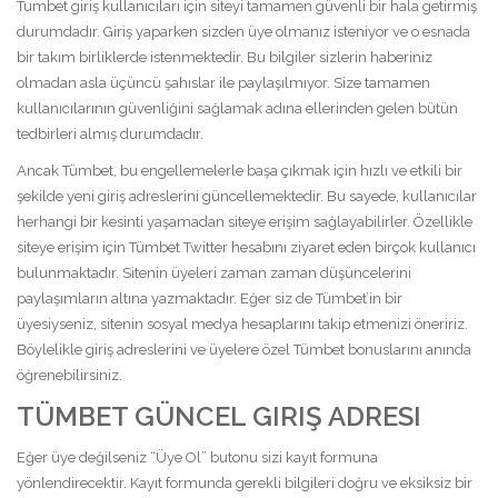
Tumbet giriş kullanıcıları için siteyi tamamen güvenli bir hala getirmiş
durumdadır. Giriş yaparken sizden üye olmanız isteniyor ve o esnada
bir takım birliklerde istenmektedir. Bu bilgiler sizlerin haberiniz
olmadan asla üçüncü şahıslar ile paylaşılmıyor. Size tamamen
kullanıcılarının güvenliğini sağlamak adına ellerinden gelen bütün
tedbirleri almış durumdadır.
Ancak Tümbet, bu engellemelerle başa çıkmak için hızlı ve etkili bir
şekilde yeni giriş adreslerini güncellemektedir. Bu sayede, kullanıcılar
herhangi bir kesinti yaşamadan siteye erişim sağlayabilirler. Özellikle
siteye erişim için Tümbet Twitter hesabını ziyaret eden birçok kullanıcı
bulunmaktadır. Sitenin üyeleri zaman zaman düşüncelerini
paylaşımların altına yazmaktadır. Eğer siz de Tümbet’in bir
üyesiyseniz, sitenin sosyal medya hesaplarını takip etmenizi öneririz.
Böylelikle giriş adreslerini ve üyelere özel Tümbet bonuslarını anında
öğrenebilirsiniz.
TÜMBET GÜNCEL GİRİŞ ADRESİ
Eğer üye değilseniz “Üye Ol” butonu sizi kayıt formuna
yönlendirecektir. Kayıt formunda gerekli bilgileri doğru ve eksiksiz bir