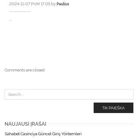
2024-11-07 PVM 17:05 by
Paulius
…
Comments are closed
TIK PAIEŠKA
NAUJAUSI ĮRAŠAI
Sahabet Casino’ya Güncel Giriş Yöntemleri