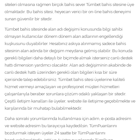
siteleri olmasına rağmen birçok bahis sever Tümbet bahis sitesine üye
olmaktadır. Bu bahis sitesi, heyecan verici bir on-line bahis deneyimi
sunan güvenilir bir sitedir.
Tümbet bahis sitesinde alan adı değişimi konusunda bilgi sahibi
olmayan kullanıcılar dönem dönem alan adlarının engellendiği
kuşkusunu duyabilirler. Hesabınız askıya alınmamış sadece bahis
sitesinin alan adında bir değişim meydana gelmiş olabilir. Bu konuda
gerekli bilgileri daha detaylı bir biçimde almak isterseniz canlı destek
hattı dimension yardımcı olacaktır. Alan adı değişiminin akabinde de
canlı destek hattı üzerinden gerekli olan bilgileri kısa bir süre
içerisinde talep edebilirsiniz. Tümbet bahis sitesi üyelerine kaliteli
hizmet vermeyi amaçlayan ve profesyonel müşteri hizmetleri
çalışanlarıyla beraber sorunlara çözüm odaklı yaklaşan bir sitedir.
Çeşitli iletişim kanalları ile üyeler, website ile iletişime geçebilmekte ve
karşılarında bir muhatap bulabilmektedir.
Daha sonraki yorumlarımda kullanılması için adım, e-posta adresim
ve website adresim bu tarayıcıya kaydedilsin. TümPuanlarını
bozdurmak isteyen üyeler 24 saatte bir TümPuanlarını