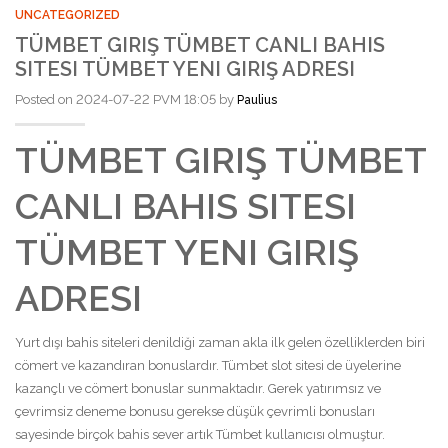
UNCATEGORIZED
TÜMBET GIRIŞ TÜMBET CANLI BAHIS
SITESI TÜMBET YENI GIRIŞ ADRESI
Posted on 2024-07-22 PVM 18:05 by
Paulius
TÜMBET GIRIŞ TÜMBET
CANLI BAHIS SITESI
TÜMBET YENI GIRIŞ
ADRESI
Yurt dışı bahis siteleri denildiği zaman akla ilk gelen özelliklerden biri
cömert ve kazandıran bonuslardır. Tümbet slot sitesi de üyelerine
kazançlı ve cömert bonuslar sunmaktadır. Gerek yatırımsız ve
çevrimsiz deneme bonusu gerekse düşük çevrimli bonusları
sayesinde birçok bahis sever artık Tümbet kullanıcısı olmuştur.