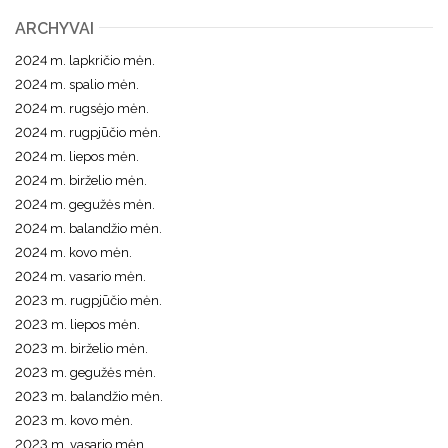
ARCHYVAI
2024 m. lapkričio mėn.
2024 m. spalio mėn.
2024 m. rugsėjo mėn.
2024 m. rugpjūčio mėn.
2024 m. liepos mėn.
2024 m. birželio mėn.
2024 m. gegužės mėn.
2024 m. balandžio mėn.
2024 m. kovo mėn.
2024 m. vasario mėn.
2023 m. rugpjūčio mėn.
2023 m. liepos mėn.
2023 m. birželio mėn.
2023 m. gegužės mėn.
2023 m. balandžio mėn.
2023 m. kovo mėn.
2023 m. vasario mėn.