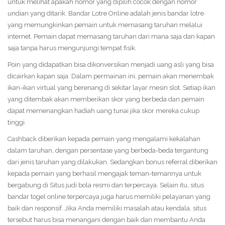
untuk melihat apakah nomor yang dipilih cocok dengan nomor
undian yang ditarik. Bandar Lotre Online adalah jenis bandar lotre
yang memungkinkan pemain untuk memasang taruhan melalui
internet. Pemain dapat memasang taruhan dari mana saja dan kapan
saja tanpa harus mengunjungi tempat fisik.
Poin yang didapatkan bisa dikonversikan menjadi uang asli yang bisa
dicairkan kapan saja. Dalam permainan ini, pemain akan menembak
ikan-ikan virtual yang berenang di sekitar layar mesin slot. Setiap ikan
yang ditembak akan memberikan skor yang berbeda dan pemain
dapat memenangkan hadiah uang tunai jika skor mereka cukup
tinggi.
Cashback diberikan kepada pemain yang mengalami kekalahan
dalam taruhan, dengan persentase yang berbeda-beda tergantung
dari jenis taruhan yang dilakukan. Sedangkan bonus referral diberikan
kepada pemain yang berhasil mengajak teman-temannya untuk
bergabung di Situs judi bola resmi dan terpercaya. Selain itu, situs
bandar togel online terpercaya juga harus memiliki pelayanan yang
baik dan responsif. Jika Anda memiliki masalah atau kendala, situs
tersebut harus bisa menangani dengan baik dan membantu Anda