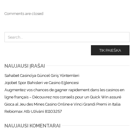
Comments are closed
TIK PAIEŠKA
NAUJAUSI ĮRAŠAI
Sahabet Casino’ya Güncel Giriş Yöntemleri
Jojobet Spor Bahisleri ve Casino Eğlencesi
Augmentez vos chances de gagner rapidement dans les casinos en
ligne français – Découvrez nos conseils pour un Quick Win assuré
Gioca al Jeu des Mines Casino Online e Vinci Grandi Premi in Italia
Rebiomax Atb Užívání 81103257
NAUJAUSI KOMENTARAI