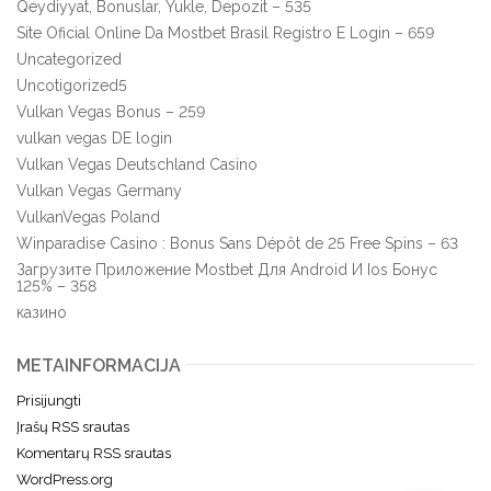
Qeydiyyat, Bonuslar, Yukle, Depozit – 535
Site Oficial Online Da Mostbet Brasil Registro E Login – 659
Uncategorized
Uncotigorized5
Vulkan Vegas Bonus – 259
vulkan vegas DE login
Vulkan Vegas Deutschland Casino
Vulkan Vegas Germany
VulkanVegas Poland
Winparadise Casino : Bonus Sans Dépôt de 25 Free Spins – 63
Загрузите Приложение Mostbet Для Android И Ios Бонус
125% – 358
казино
METAINFORMACIJA
Prisijungti
Įrašų RSS srautas
Komentarų RSS srautas
WordPress.org