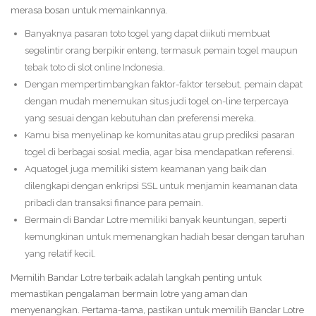
merasa bosan untuk memainkannya.
Banyaknya pasaran toto togel yang dapat diikuti membuat
segelintir orang berpikir enteng, termasuk pemain togel maupun
tebak toto di slot online Indonesia.
Dengan mempertimbangkan faktor-faktor tersebut, pemain dapat
dengan mudah menemukan situs judi togel on-line terpercaya
yang sesuai dengan kebutuhan dan preferensi mereka.
Kamu bisa menyelinap ke komunitas atau grup prediksi pasaran
togel di berbagai sosial media, agar bisa mendapatkan referensi.
Aquatogel juga memiliki sistem keamanan yang baik dan
dilengkapi dengan enkripsi SSL untuk menjamin keamanan data
pribadi dan transaksi finance para pemain.
Bermain di Bandar Lotre memiliki banyak keuntungan, seperti
kemungkinan untuk memenangkan hadiah besar dengan taruhan
yang relatif kecil.
Memilih Bandar Lotre terbaik adalah langkah penting untuk
memastikan pengalaman bermain lotre yang aman dan
menyenangkan. Pertama-tama, pastikan untuk memilih Bandar Lotre