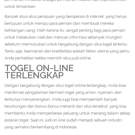
untuk dimainkan.
Banyak situs-situs penipuan yang beroperasi di internet, yang hanya
bertujuan untuk menipu para pemain dan membuat mereka
kehilangan uang. Oleh karena itu, sangat penting bagi para pemain
untuk melakukan riset dan mencari informasi sebanyak mungkin
sebelum memutuskan untuk bergabung dengan situs togel tertentu.
Tentu saja, keamanan dan kredibilitas adalah faktor utama yang perlu
Anda perhatikan ketika memilih situs judi online.
TOGEL ON-LINE
TERLENGKAP
Dengan bergabung dengan situs togel online terlengkap, Anda bisa
menikmati pengalaman bermain togel yang aman, nyaman, dan
tentunya menyenangkan. Anda juga bisa memperoleh banyak
keuntungan dan bonus-bonus menarik dari situs tersebut, yang bisa
membantu Anda memperbesar peluang untuk menang dalam setiap
putaran togel. Saat ini, judi on-line sudah menjadi sebuah industri
yang semakin berkembang di Indonesia.