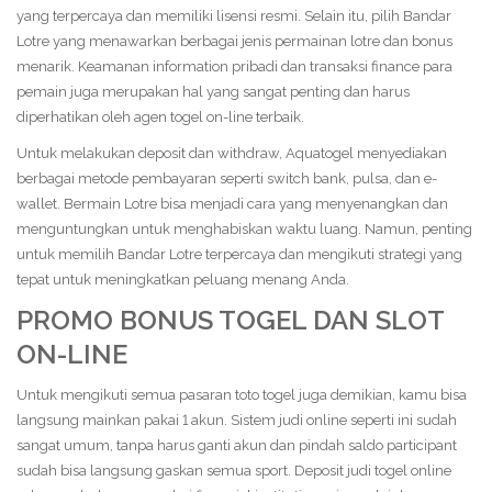
yang terpercaya dan memiliki lisensi resmi. Selain itu, pilih Bandar
Lotre yang menawarkan berbagai jenis permainan lotre dan bonus
menarik. Keamanan information pribadi dan transaksi finance para
pemain juga merupakan hal yang sangat penting dan harus
diperhatikan oleh agen togel on-line terbaik.
Untuk melakukan deposit dan withdraw, Aquatogel menyediakan
berbagai metode pembayaran seperti switch bank, pulsa, dan e-
wallet. Bermain Lotre bisa menjadi cara yang menyenangkan dan
menguntungkan untuk menghabiskan waktu luang. Namun, penting
untuk memilih Bandar Lotre terpercaya dan mengikuti strategi yang
tepat untuk meningkatkan peluang menang Anda.
PROMO BONUS TOGEL DAN SLOT
ON-LINE
Untuk mengikuti semua pasaran toto togel juga demikian, kamu bisa
langsung mainkan pakai 1 akun. Sistem judi online seperti ini sudah
sangat umum, tanpa harus ganti akun dan pindah saldo participant
sudah bisa langsung gaskan semua sport. Deposit judi togel online