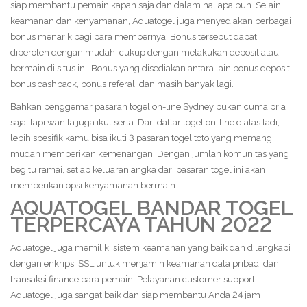
siap membantu pemain kapan saja dan dalam hal apa pun. Selain
keamanan dan kenyamanan, Aquatogel juga menyediakan berbagai
bonus menarik bagi para membernya. Bonus tersebut dapat
diperoleh dengan mudah, cukup dengan melakukan deposit atau
bermain di situs ini. Bonus yang disediakan antara lain bonus deposit,
bonus cashback, bonus referal, dan masih banyak lagi.
Bahkan penggemar pasaran togel on-line Sydney bukan cuma pria
saja, tapi wanita juga ikut serta. Dari daftar togel on-line diatas tadi,
lebih spesifik kamu bisa ikuti 3 pasaran togel toto yang memang
mudah memberikan kemenangan. Dengan jumlah komunitas yang
begitu ramai, setiap keluaran angka dari pasaran togel ini akan
memberikan opsi kenyamanan bermain.
AQUATOGEL BANDAR TOGEL
TERPERCAYA TAHUN 2022
Aquatogel juga memiliki sistem keamanan yang baik dan dilengkapi
dengan enkripsi SSL untuk menjamin keamanan data pribadi dan
transaksi finance para pemain. Pelayanan customer support
Aquatogel juga sangat baik dan siap membantu Anda 24 jam