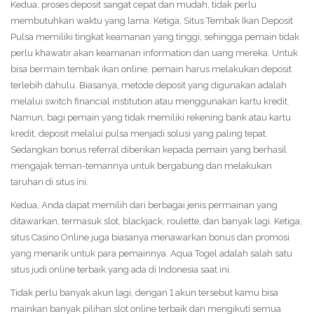
Kedua, proses deposit sangat cepat dan mudah, tidak perlu
membutuhkan waktu yang lama. Ketiga, Situs Tembak Ikan Deposit
Pulsa memiliki tingkat keamanan yang tinggi, sehingga pemain tidak
perlu khawatir akan keamanan information dan uang mereka. Untuk
bisa bermain tembak ikan online, pemain harus melakukan deposit
terlebih dahulu. Biasanya, metode deposit yang digunakan adalah
melalui switch financial institution atau menggunakan kartu kredit.
Namun, bagi pemain yang tidak memiliki rekening bank atau kartu
kredit, deposit melalui pulsa menjadi solusi yang paling tepat.
Sedangkan bonus referral diberikan kepada pemain yang berhasil
mengajak teman-temannya untuk bergabung dan melakukan
taruhan di situs ini.
Kedua, Anda dapat memilih dari berbagai jenis permainan yang
ditawarkan, termasuk slot, blackjack, roulette, dan banyak lagi. Ketiga,
situs Casino Online juga biasanya menawarkan bonus dan promosi
yang menarik untuk para pemainnya. Aqua Togel adalah salah satu
situs judi online terbaik yang ada di Indonesia saat ini.
Tidak perlu banyak akun lagi, dengan 1 akun tersebut kamu bisa
mainkan banyak pilihan slot online terbaik dan mengikuti semua