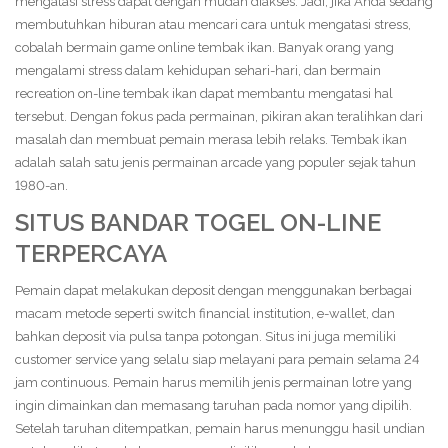
mengatasi stress dapat dengan mudah diakses. Jadi, jika Anda sedang
membutuhkan hiburan atau mencari cara untuk mengatasi stress,
cobalah bermain game online tembak ikan. Banyak orang yang
mengalami stress dalam kehidupan sehari-hari, dan bermain
recreation on-line tembak ikan dapat membantu mengatasi hal
tersebut. Dengan fokus pada permainan, pikiran akan teralihkan dari
masalah dan membuat pemain merasa lebih relaks. Tembak ikan
adalah salah satu jenis permainan arcade yang populer sejak tahun
1980-an.
SITUS BANDAR TOGEL ON-LINE
TERPERCAYA
Pemain dapat melakukan deposit dengan menggunakan berbagai
macam metode seperti switch financial institution, e-wallet, dan
bahkan deposit via pulsa tanpa potongan. Situs ini juga memiliki
customer service yang selalu siap melayani para pemain selama 24
jam continuous. Pemain harus memilih jenis permainan lotre yang
ingin dimainkan dan memasang taruhan pada nomor yang dipilih.
Setelah taruhan ditempatkan, pemain harus menunggu hasil undian