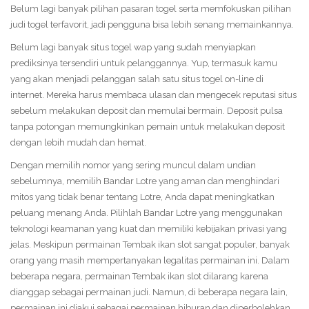
Belum lagi banyak pilihan pasaran togel serta memfokuskan pilihan
judi togel terfavorit, jadi pengguna bisa lebih senang memainkannya.
Belum lagi banyak situs togel wap yang sudah menyiapkan
prediksinya tersendiri untuk pelanggannya. Yup, termasuk kamu
yang akan menjadi pelanggan salah satu situs togel on-line di
internet. Mereka harus membaca ulasan dan mengecek reputasi situs
sebelum melakukan deposit dan memulai bermain. Deposit pulsa
tanpa potongan memungkinkan pemain untuk melakukan deposit
dengan lebih mudah dan hemat.
Dengan memilih nomor yang sering muncul dalam undian
sebelumnya, memilih Bandar Lotre yang aman dan menghindari
mitos yang tidak benar tentang Lotre, Anda dapat meningkatkan
peluang menang Anda. Pilihlah Bandar Lotre yang menggunakan
teknologi keamanan yang kuat dan memiliki kebijakan privasi yang
jelas. Meskipun permainan Tembak ikan slot sangat populer, banyak
orang yang masih mempertanyakan legalitas permainan ini. Dalam
beberapa negara, permainan Tembak ikan slot dilarang karena
dianggap sebagai permainan judi. Namun, di beberapa negara lain,
permainan ini diakui sebagai permainan hiburan dan diperbolehkan