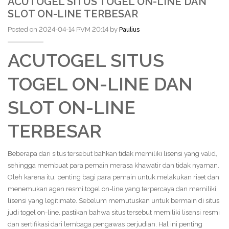
ACUTOGEL SITUS TOGEL ON-LINE DAN
SLOT ON-LINE TERBESAR
Posted on 2024-04-14 PVM 20:14 by
Paulius
ACUTOGEL SITUS
TOGEL ON-LINE DAN
SLOT ON-LINE
TERBESAR
Beberapa dari situs tersebut bahkan tidak memiliki lisensi yang valid,
sehingga membuat para pemain merasa khawatir dan tidak nyaman.
Oleh karena itu, penting bagi para pemain untuk melakukan riset dan
menemukan agen resmi togel on-line yang terpercaya dan memiliki
lisensi yang legitimate. Sebelum memutuskan untuk bermain di situs
judi togel on-line, pastikan bahwa situs tersebut memiliki lisensi resmi
dan sertifikasi dari lembaga pengawas perjudian. Hal ini penting