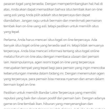
pasaran togel yang tersedia. Dengan mempertimbangkan hal-hal di
atas, Anda akan dapat memastikan bahwa situs tembak ikan on-line
uang asli yang Anda pilih adalah situs terpercaya dan dapat
diandalkan. Jangan ragu untuk bermain dan menikmati permainan
tembak ikan on-line uang asli, tetapi pastikan untuk memilih situs
yang tepat.
Pertama, Anda harus mencari situs togel on-line terpercaya. Ada
banyak situs togel online yang tersedia saat ini, tetapi tidak semuanya
terpercaya. Anda bisa mencari informasi tentang situs togel online
melalui forum on-line atau dengan membaca ulasan dari pemain
lain. Kesimpulannya, agen resmi togel on-line yang terpercaya
merupakan tempat yang tepat bagi para pemain yang ingin mencoba
keberuntungan mereka dalam bidang ini. Dengan menemukan agen
yang terpercaya, para pemain bisa merasa nyaman dan aman dalam
bermain togel on-line.
Pastikan untuk memilih Bandar Lotre Terpercaya yang memiliki
reputasi yang baik dan ulasan positif dari pemain lain. Dengan adanya
game on-line tembak ikan, hiburan yang menyenangkan dan