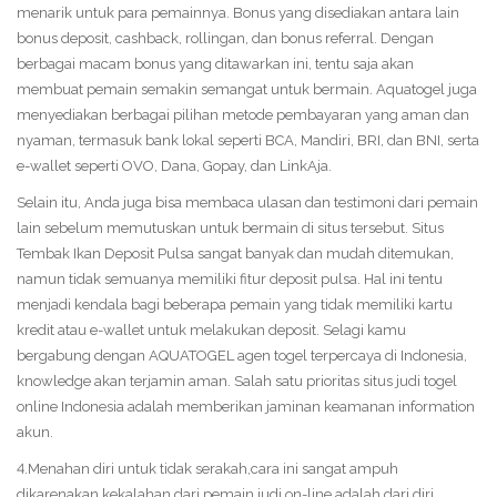
menarik untuk para pemainnya. Bonus yang disediakan antara lain
bonus deposit, cashback, rollingan, dan bonus referral. Dengan
berbagai macam bonus yang ditawarkan ini, tentu saja akan
membuat pemain semakin semangat untuk bermain. Aquatogel juga
menyediakan berbagai pilihan metode pembayaran yang aman dan
nyaman, termasuk bank lokal seperti BCA, Mandiri, BRI, dan BNI, serta
e-wallet seperti OVO, Dana, Gopay, dan LinkAja.
Selain itu, Anda juga bisa membaca ulasan dan testimoni dari pemain
lain sebelum memutuskan untuk bermain di situs tersebut. Situs
Tembak Ikan Deposit Pulsa sangat banyak dan mudah ditemukan,
namun tidak semuanya memiliki fitur deposit pulsa. Hal ini tentu
menjadi kendala bagi beberapa pemain yang tidak memiliki kartu
kredit atau e-wallet untuk melakukan deposit. Selagi kamu
bergabung dengan AQUATOGEL agen togel terpercaya di Indonesia,
knowledge akan terjamin aman. Salah satu prioritas situs judi togel
online Indonesia adalah memberikan jaminan keamanan information
akun.
4.Menahan diri untuk tidak serakah,cara ini sangat ampuh
dikarenakan kekalahan dari pemain judi on-line adalah dari diri