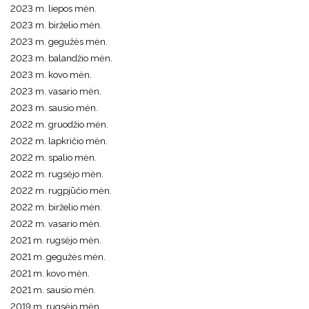
2023 m. liepos mėn.
2023 m. birželio mėn.
2023 m. gegužės mėn.
2023 m. balandžio mėn.
2023 m. kovo mėn.
2023 m. vasario mėn.
2023 m. sausio mėn.
2022 m. gruodžio mėn.
2022 m. lapkričio mėn.
2022 m. spalio mėn.
2022 m. rugsėjo mėn.
2022 m. rugpjūčio mėn.
2022 m. birželio mėn.
2022 m. vasario mėn.
2021 m. rugsėjo mėn.
2021 m. gegužės mėn.
2021 m. kovo mėn.
2021 m. sausio mėn.
2019 m. rugsėjo mėn.