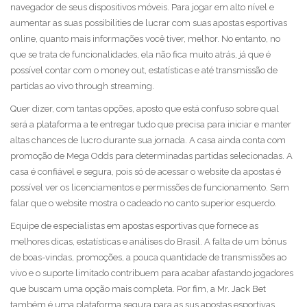
navegador de seus dispositivos móveis. Para jogar em alto nível e
aumentar as suas possibilities de lucrar com suas apostas esportivas
online, quanto mais informações você tiver, melhor. No entanto, no
que se trata de funcionalidades, ela não fica muito atrás, já que é
possível contar com o money out, estatísticas e até transmissão de
partidas ao vivo through streaming.
Quer dizer, com tantas opções, aposto que está confuso sobre qual
será a plataforma a te entregar tudo que precisa para iniciar e manter
altas chances de lucro durante sua jornada. A casa ainda conta com
promoção de Mega Odds para determinadas partidas selecionadas. A
casa é confiável e segura, pois só de acessar o website da apostas é
possível ver os licenciamentos e permissões de funcionamento. Sem
falar que o website mostra o cadeado no canto superior esquerdo.
Equipe de especialistas em apostas esportivas que fornece as
melhores dicas, estatísticas e análises do Brasil. A falta de um bônus
de boas-vindas, promoções, a pouca quantidade de transmissões ao
vivo e o suporte limitado contribuem para acabar afastando jogadores
que buscam uma opção mais completa. Por fim, a Mr. Jack Bet
também é uma plataforma segura para as sus apostas esportivas,