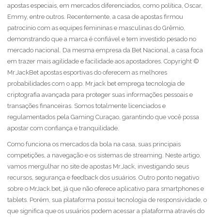
apostas especiais, em mercados diferenciados, como política, Oscar,
Emmy, entre outros. Recentemente, a casa de apostas firmou
patrocínio com as equipes femininas e masculinas do Grêmio,
demonstrando que a marca é confiável e tem investido pesado no
mercado nacional. Da mesma empresa da Bet Nacional, a casa foca
em trazer mais agilidade e facilidade aos apostadores. Copyright ©
Mr.JackBet apostas esportivas do oferecem as melhores
probabilidades com o app. Mr.jack bet emprega tecnologia de
criptografia avançada para proteger suas informações pessoais e
transações financeiras. Somos totalmente licenciados e
regulamentados pela Gaming Curaçao, garantindo que você possa
apostar com confiança e tranquilidade.
Como funciona os mercados da bola na casa, suas principais
competições, a navegação e os sistemas de streaming. Neste artigo,
vamos mergulhar no site de apostas Mr.Jack, investigando seus
recursos, segurança e feedback dos usuários. Outro ponto negativo
sobre o MrJack.bet, já que não oferece aplicativo para smartphones e
tablets. Porém, sua plataforma possui tecnologia de responsividade, o
que significa que os usuários podem acessar a plataforma através do