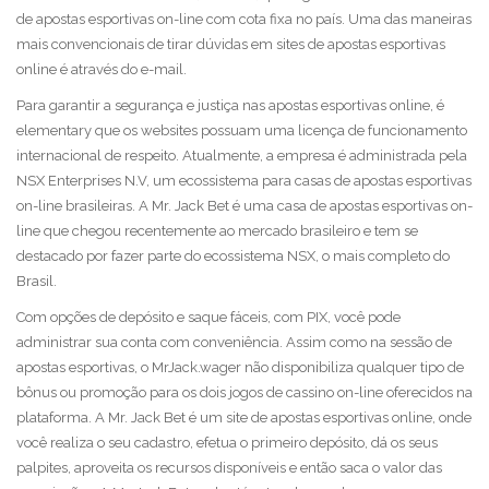
de apostas esportivas on-line com cota fixa no país. Uma das maneiras
mais convencionais de tirar dúvidas em sites de apostas esportivas
online é através do e-mail.
Para garantir a segurança e justiça nas apostas esportivas online, é
elementary que os websites possuam uma licença de funcionamento
internacional de respeito. Atualmente, a empresa é administrada pela
NSX Enterprises N.V, um ecossistema para casas de apostas esportivas
on-line brasileiras. A Mr. Jack Bet é uma casa de apostas esportivas on-
line que chegou recentemente ao mercado brasileiro e tem se
destacado por fazer parte do ecossistema NSX, o mais completo do
Brasil.
Com opções de depósito e saque fáceis, com PIX, você pode
administrar sua conta com conveniência. Assim como na sessão de
apostas esportivas, o MrJack.wager não disponibiliza qualquer tipo de
bônus ou promoção para os dois jogos de cassino on-line oferecidos na
plataforma. A Mr. Jack Bet é um site de apostas esportivas online, onde
você realiza o seu cadastro, efetua o primeiro depósito, dá os seus
palpites, aproveita os recursos disponíveis e então saca o valor das