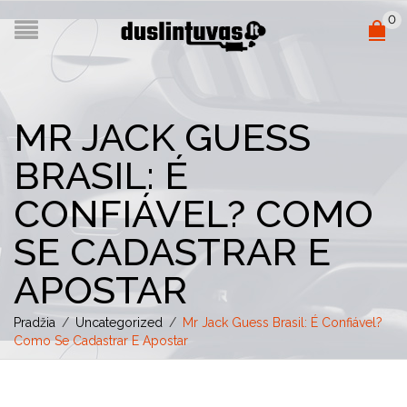
0
MR JACK GUESS
BRASIL: É
CONFIÁVEL? COMO
SE CADASTRAR E
APOSTAR
Pradžia
/
Uncategorized
/
Mr Jack Guess Brasil: É Confiável?
Como Se Cadastrar E Apostar