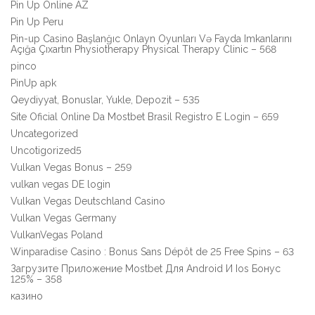
Pin Up Online AZ
Pin Up Peru
Pin-up Casino Başlanğıc Onlayn Oyunları Və Fayda Imkanlarını
Açığa Çıxartın Physiotherapy Physical Therapy Clinic – 568
pinco
PinUp apk
Qeydiyyat, Bonuslar, Yukle, Depozit – 535
Site Oficial Online Da Mostbet Brasil Registro E Login – 659
Uncategorized
Uncotigorized5
Vulkan Vegas Bonus – 259
vulkan vegas DE login
Vulkan Vegas Deutschland Casino
Vulkan Vegas Germany
VulkanVegas Poland
Winparadise Casino : Bonus Sans Dépôt de 25 Free Spins – 63
Загрузите Приложение Mostbet Для Android И Ios Бонус
125% – 358
казино