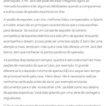
premiações. A Mr. Jack Bet pode até estar chegando agora ao
mercado brasileiro e ter algumas debilidades quando a comparamos
a outras casas de apostas esportivas on-line.
A sessão de esportes, o ao vivo, melhores listas, campeonatos, e-Sports
e Aviator, essas são as principais características que a casa escolheu
para destacar. Se você já um constante seguidor do cenário
competitivo de esportes eletrônicos e está afim de apostar enquanto
acompanha o stream, a casa pode ser uma boa opção. É bom dar uma
atenção a mais, tendo em vista que a casa não oferece um Mr Jack Bet
bônus, tem que conhecer os pontos positivos do operador.
As partidas disputadas em tempos, quartos e sets costumam ter mais
opções de mercados do que as lutas, por exemplo. O grande
diferencial é o depósito mínimo de apenas R$ 1 e o saque sem tempo
de processamento pela casa. Além disso, não é necessário realizar
nenhuma verificação antes de sacar, por exemplo enviando
documentos para o site. Ao escolher o Mr. JackBet como seu destino
de apostas esportivas, você está optando por uma série de vantagens
inigualáveis.
O Pix é um dos meios de pagamentos mais usados pelos apostadores