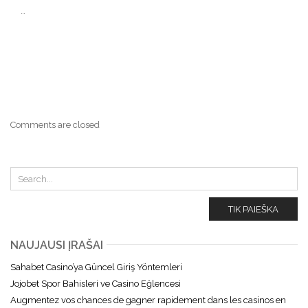
…
Comments are closed
TIK PAIEŠKA
NAUJAUSI ĮRAŠAI
Sahabet Casino’ya Güncel Giriş Yöntemleri
Jojobet Spor Bahisleri ve Casino Eğlencesi
Augmentez vos chances de gagner rapidement dans les casinos en