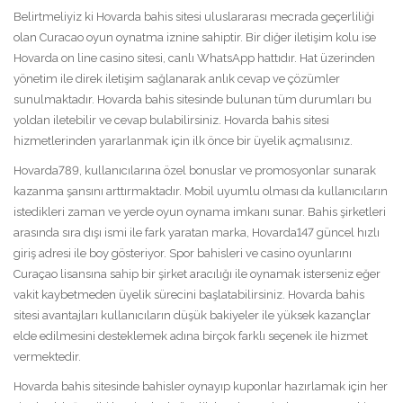
Belirtmeliyiz ki Hovarda bahis sitesi uluslararası mecrada geçerliliği
olan Curacao oyun oynatma iznine sahiptir. Bir diğer iletişim kolu ise
Hovarda on line casino sitesi, canlı WhatsApp hattıdır. Hat üzerinden
yönetim ile direk iletişim sağlanarak anlık cevap ve çözümler
sunulmaktadır. Hovarda bahis sitesinde bulunan tüm durumları bu
yoldan iletebilir ve cevap bulabilirsiniz. Hovarda bahis sitesi
hizmetlerinden yararlanmak için ilk önce bir üyelik açmalısınız.
Hovarda789, kullanıcılarına özel bonuslar ve promosyonlar sunarak
kazanma şansını arttırmaktadır. Mobil uyumlu olması da kullanıcıların
istedikleri zaman ve yerde oyun oynama imkanı sunar. Bahis şirketleri
arasında sıra dışı ismi ile fark yaratan marka, Hovarda147 güncel hızlı
giriş adresi ile boy gösteriyor. Spor bahisleri ve casino oyunlarını
Curaçao lisansına sahip bir şirket aracılığı ile oynamak isterseniz eğer
vakit kaybetmeden üyelik sürecini başlatabilirsiniz. Hovarda bahis
sitesi avantajları kullanıcıların düşük bakiyeler ile yüksek kazançlar
elde edilmesini desteklemek adına birçok farklı seçenek ile hizmet
vermektedir.
Hovarda bahis sitesinde bahisler oynayıp kuponlar hazırlamak için her