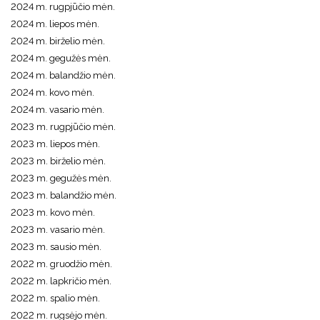
2024 m. rugpjūčio mėn.
2024 m. liepos mėn.
2024 m. birželio mėn.
2024 m. gegužės mėn.
2024 m. balandžio mėn.
2024 m. kovo mėn.
2024 m. vasario mėn.
2023 m. rugpjūčio mėn.
2023 m. liepos mėn.
2023 m. birželio mėn.
2023 m. gegužės mėn.
2023 m. balandžio mėn.
2023 m. kovo mėn.
2023 m. vasario mėn.
2023 m. sausio mėn.
2022 m. gruodžio mėn.
2022 m. lapkričio mėn.
2022 m. spalio mėn.
2022 m. rugsėjo mėn.