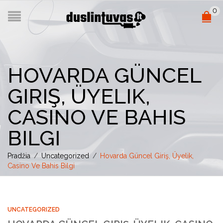
0
HOVARDA GÜNCEL
GIRIŞ, ÜYELIK,
CASINO VE BAHIS
BILGI
Pradžia
/
Uncategorized
/
Hovarda Güncel Giriş, Üyelik,
Casino Ve Bahis Bilgi
UNCATEGORIZED