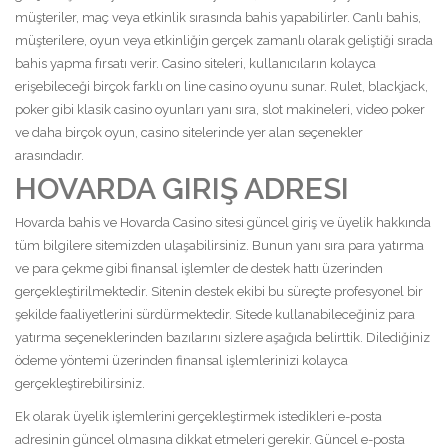
müşteriler, maç veya etkinlik sırasında bahis yapabilirler. Canlı bahis,
müşterilere, oyun veya etkinliğin gerçek zamanlı olarak geliştiği sırada
bahis yapma fırsatı verir. Casino siteleri, kullanıcıların kolayca
erişebileceği birçok farklı on line casino oyunu sunar. Rulet, blackjack,
poker gibi klasik casino oyunları yanı sıra, slot makineleri, video poker
ve daha birçok oyun, casino sitelerinde yer alan seçenekler
arasındadır.
HOVARDA GIRIŞ ADRESI
Hovarda bahis ve Hovarda Casino sitesi güncel giriş ve üyelik hakkında
tüm bilgilere sitemizden ulaşabilirsiniz. Bunun yanı sıra para yatırma
ve para çekme gibi finansal işlemler de destek hattı üzerinden
gerçekleştirilmektedir. Sitenin destek ekibi bu süreçte profesyonel bir
şekilde faaliyetlerini sürdürmektedir. Sitede kullanabileceğiniz para
yatırma seçeneklerinden bazılarını sizlere aşağıda belirttik. Dilediğiniz
ödeme yöntemi üzerinden finansal işlemlerinizi kolayca
gerçekleştirebilirsiniz.
Ek olarak üyelik işlemlerini gerçekleştirmek istedikleri e-posta
adresinin güncel olmasına dikkat etmeleri gerekir. Güncel e-posta