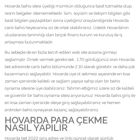
Hovarda bahis sitesi üyeliği mümkün olduğunca basit tutmakta olup,
resmi belgeler istememektedir. İsim, soyisim ve iletişim bilgileri gibi
basit bilgileri paylaştıktan sonra üyeliğiniz onaylandığında Hovarda
canlı bahis heyecanına siz de ortak olabilirsiniz. Üstelik Hovarda’nın
uluslararası tanınırlığı olan birçok finans kurum ve kuruluş ile iş
anlaşması bulunmaktadır.
Bu sebeple de en fazla tercih edilen web site arasına girmeyi
sağlamıştır. Örnek vermek gerekirsek , 1.70 gördüğünüz oran Hovarda
bet adresinde canlı bahis bölümünde 2.10 olarak görebilir ve daha çok
kazanmanızı sağlayabilir. Hovarda üye ol sekmesi sayesinde en kısa
zaman içerisinde kaliteli ve sağlam yapıya sahip olan bir bahis
oynama sitesine üye olabilirsiniz. Tahmin ettiğimiz üzere siz de kaliteli
ve güvenilir bir bahis oynama sitesi arıyorsunuz. Hovarda bahis giriş ile
en kısa zaman içersinde siteye giriş sağlayabilirsiniz ve hemen
ardından bahis oynayarak kazanç sağlayabilirsiniz.
HOVARDA PARA ÇEKME
NASIL YAPILIR
Hovarda bet 2022 giriş adres ve linki güncel olarak günlük