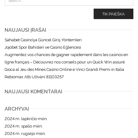
TIK PAIEŠKA
NAUJAUSI ĮRAŠAI
Sahabet Casino’ya Güncel Giriş Yöntemleri
Jojobet Spor Bahisleri ve Casino Eğlencesi
Augmentez vos chances de gagner rapidement dans les casinos en
ligne français – Découvrez nos conseils pour un Quick Win assuré
Gioca al Jeu des Mines Casino Online e Vinci Grandi Premi in Italia
Rebiomax Atb Užívání 81103257
NAUJAUSI KOMENTARAI
ARCHYVAI
2024 m. lapkričio mėn.
2024 m. spalio mėn.
2024 m. rugsėjo mėn.