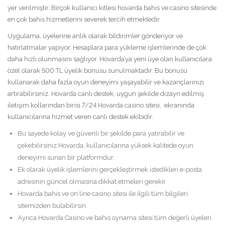
yer verilmiştir. Birçok kullanıcı kitlesi hovarda bahis ve casino sitesinde
en çok bahis hizmetlerini severek tercih etmektedir.
Uygulama, üyelerine anlık olarak bildirimler gönderiyor ve
hatırlatmalar yapıyor. Hesaplara para yükleme işlemlerinde de çok
daha hızlı olunmasını sağlıyor. Hovarda’ya yeni üye olan kullanıcılara
özel olarak 500 TL üyelik bonusu sunulmaktadır. Bu bonusu
kullanarak daha fazla oyun deneyimi yaşayabilir ve kazançlarınızı
artırabilirsiniz. Hovarda canlı destek, uygun şekilde dizayn edilmiş
iletişim kollarından birisi 7/24 Hovarda casino sitesi, ekranında
kullanıcılarına hizmet veren canlı destek ekibidir.
Bu sayede kolay ve güvenli bir şekilde para yatırabilir ve
çekebilirsiniz.Hovarda, kullanıcılarına yüksek kalitede oyun
deneyimi sunan bir platformdur.
Ek olarak üyelik işlemlerini gerçekleştirmek istedikleri e-posta
adresinin güncel olmasına dikkat etmeleri gerekir.
Hovarda bahis ve on line casino sitesi ile ilgili tüm bilgileri
sitemizden bulabilirsin.
Ayrıca Hovarda Casino ve bahis oynama sitesi tüm değerli üyeleri