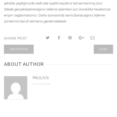
şekilde yaptığınızda web site üyelik kaydınız tamamlanmış olur.
Sitede gerçekleştireceğiniz ödeme işlemleri için öncelikle hesabınıza
erişim sağlamalısınız. Daha sonrasında ise kullanacağınız ödeme
yöntemini tercih etmeniz gerekmektedir.
SHARE POST
ANKSTESNIS
KITAS
ABOUT AUTHOR
PAULIUS