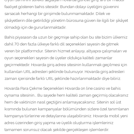
faaliyet gösteren bahis sitesidir. Bundan dolayı üyeliğini güvenini
sarsacak herhangi bir girişimde bulunmamaktadır. Dilek ve
şikâyetlerin dile getirildiği yönetim bürosuna güven ile ilgili bir şikâyet
olmadığı için de gururlanmaktadır.
Bahis piyasasın da uzun bir geçmişe sahip olan bu site bizim ülkemiz
dahil 70 den fazla ülkeye farklı dil seçenekleri sayesin de gitmek
veren bir platformdur. Sitenin hizmet anlayışı, altyapısı çalışmaları ve
oyun seçenekleri sayesin de üyeler oldukça kaliteli zamanlar
geçirmektedir. Hovarda giriş adresi sitesinin kullanmak geçilmesi için
kullanılan URL adresleri şeklinde bulunuyor. Hovarda giriş adresleri
zaman içerisinde farklı URL şeklinde hazırlanmaktadır diye biliriz.
Hovarda Para Çekme Seçenekleri Hovarda on line casino ve bahis
oynama sitesinin… Bu sayede hem kaliteli zaman geçirmiş olacaksınız
hem de vaktinizin nasıl geçtiğini anlamayacaksınız. Sitenin sol üst
kısmında bulunan kampanyalar bölümünden sizlere özel tanımlanan
kampanya türlerine ve detaylarına ulaşabilirsiniz. Hovarda mobil yeni
adres üzerinden giriş yapma ve üyelik oluşturma işlemleriniz
tamamen sorunsuz olacak şekilde gerçekleşen işlemlerdir.