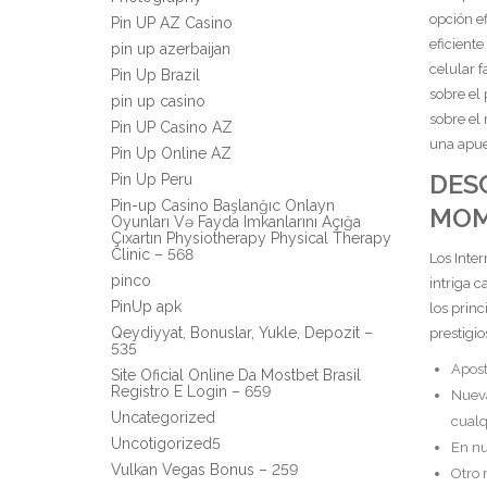
opción e
Pin UP AZ Casino
eficient
pin up azerbaijan
celular f
Pin Up Brazil
sobre el
pin up casino
sobre el
Pin UP Casino AZ
una apu
Pin Up Online AZ
DES
Pin Up Peru
Pin-up Casino Başlanğıc Onlayn
MOM
Oyunları Və Fayda Imkanlarını Açığa
Çıxartın Physiotherapy Physical Therapy
Clinic – 568
Los Inte
pinco
intriga 
PinUp apk
los prin
Qeydiyyat, Bonuslar, Yukle, Depozit –
prestigi
535
Apost
Site Oficial Online Da Mostbet Brasil
Registro E Login – 659
Nueva
Uncategorized
cualqu
Uncotigorized5
En nu
Vulkan Vegas Bonus – 259
Otro 