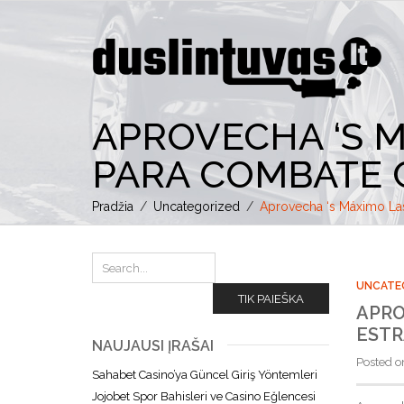
APROVECHA ‘S 
PARA COMBATE C
Pradžia
/
Uncategorized
/
Aprovecha ‘s Máximo Las
UNCATE
TIK PAIEŠKA
APRO
ESTR
NAUJAUSI ĮRAŠAI
Posted 
Sahabet Casino’ya Güncel Giriş Yöntemleri
Jojobet Spor Bahisleri ve Casino Eğlencesi