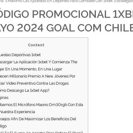
a ‘s Máximo Las Apuestas En Deportes Para Combate Con 1xbet: Estrategias
ÓDIGO PROMOCIONAL 1XB
YO 2024 GOAL COM CHIL
Content
estas Deportivas 1xbet
cargar La Aplicación 1xbet Y Comienza The
gar En Una Momento, En Una Lugar
ecen Millonario Premio A New Jóvenes Por
ciar Video Preventivo Contra Las Drogas
ómo Descargo La 1xbet App?
ginas
obamos El Micrófono Maono Dm30rgb Con Esta
Nuestra Experiencia
sejos Afin De Maximizar Los Beneficios Del
digo