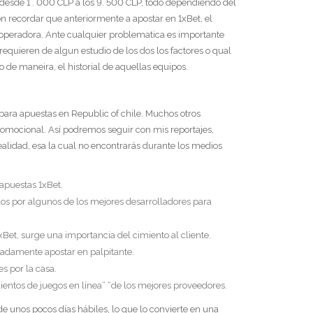
desde 1 . 000 CLP a los 9. 500 CLP, todo dependiendo del
 recordar que anteriormente a apostar en 1xBet, el
a operadora. Ante cualquier problematica es importante
requieren de algun estudio de los dos los factores o qual
o de maneira, el historial de aquellas equipos.
 para apuestas en Republic of chile. Muchos otros
omocional. Así podremos seguir con mis reportajes,
alidad, esa la cual no encontrarás durante los medios
apuestas 1xBet.
dos por algunos de los mejores desarrolladores para
Bet, surge una importancia del cimiento al cliente.
adamente apostar en palpitante.
s por la casa.
cientos de juegos en línea” “de los mejores proveedores.
 unos pocos días hábiles, lo que lo convierte en una