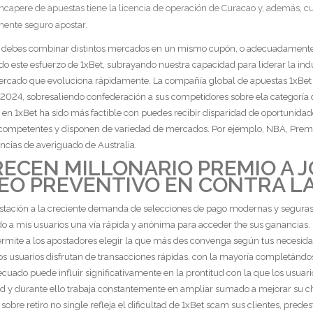
incapere de apuestas tiene la licencia de operación de Curacao y, además, c
mente seguro apostar.
debes combinar distintos mercados en un mismo cupón, o adecuadamente a
do este esfuerzo de 1xBet, subrayando nuestra capacidad para liderar la ind
rcado que evoluciona rápidamente. La compañía global de apuestas 1xBet 
2024, sobresaliendo confederación a sus competidores sobre ela categoría d
r en 1xBet ha sido más factible con puedes recibir disparidad de oportunid
competentes y disponen de variedad de mercados. Por ejemplo, NBA, Premi
cias de averiguado de Australia.
ECEN MILLONARIO PREMIO A 
EO PREVENTIVO EN CONTRA L
stación a la creciente demanda de selecciones de pago modernas y seguras,
do a mis usuarios una vía rápida y anónima para acceder the sus ganancias. 
ermite a los apostadores elegir la que más des convenga según tus necesidade
los usuarios disfrutan de transacciones rápidas, con la mayoría completándo
ecuado puede influir significativamente en la prontitud con la que los usuar
d y durante ello trabaja constantemente en ampliar sumado a mejorar su chol
obre retiro no single refleja el dificultad de 1xBet scam sus clientes, pred