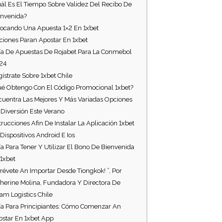
ál Es El Tiempo Sobre Validez Del Recibo De
envenida?
ocando Una Apuesta 1×2 En 1xbet
iones Paran Apostar En 1xbet
a De Apuestas De Rojabet Para La Conmebol
24
ístrate Sobre 1xbet Chile
é Obtengo Con El Código Promocional 1xbet?
uentra Las Mejores Y Más Variadas Opciones
Diversión Este Verano
trucciones Afin De Instalar La Aplicación 1xbet
Dispositivos Android E Ios
a Para Tener Y Utilizar El Bono De Bienvenida
1xbet
trévete An Importar Desde Tiongkok! ”, Por
herine Molina, Fundadora Y Directora De
am Logistics Chile
a Para Principiantes: Cómo Comenzar An
star En 1xbet App