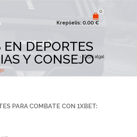
0
Krepšelis:
0.00
€
I
S EN DEPORTES
IAS Y CONSEJO
Grįžti atgal
ejo
TES PARA COMBATE CON 1XBET: