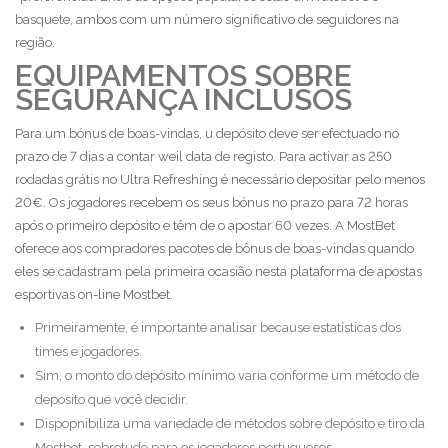
basquete, ambos com um número significativo de seguidores na
região.
EQUIPAMENTOS SOBRE
SEGURANÇA INCLUSOS
Para um bónus de boas-vindas, u depósito deve ser efectuado no
prazo de 7 dias a contar weil data de registo. Para activar as 250
rodadas grátis no Ultra Refreshing é necessário depositar pelo menos
20€. Os jogadores recebem os seus bónus no prazo para 72 horas
após o primeiro depósito e têm de o apostar 60 vezes. A MostBet
oferece aos compradores pacotes de bônus de boas-vindas quando
eles se cadastram pela primeira ocasião nesta plataforma de apostas
esportivas on-line Mostbet.
Primeiramente, é importante analisar because estatísticas dos
times e jogadores.
Sim, o monto do depósito mínimo varia conforme um método de
deposito que você decidir.
Dispopnibiliza uma variedade de métodos sobre depósito e tiro da
Mostbet, sobretudo para os jogadores portugueses.