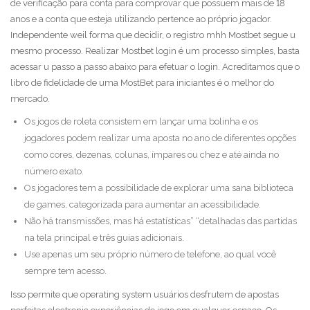
de verificação para conta para comprovar que possuem mais de 18
anos e a conta que esteja utilizando pertence ao próprio jogador.
Independente weil forma que decidir, o registro mhh Mostbet segue u
mesmo processo. Realizar Mostbet login é um processo simples, basta
acessar u passo a passo abaixo para efetuar o login. Acreditamos que o
libro de fidelidade de uma MostBet para iniciantes é o melhor do
mercado.
Os jogos de roleta consistem em lançar uma bolinha e os
jogadores podem realizar uma aposta no ano de diferentes opções
como cores, dezenas, colunas, ímpares ou chez e até ainda no
número exato.
Os jogadores tem a possibilidade de explorar uma sana biblioteca
de games, categorizada para aumentar an acessibilidade.
Não há transmissões, mas há estatísticas” “detalhadas das partidas
na tela principal e três guias adicionais.
Use apenas um seu próprio número de telefone, ao qual você
sempre tem acesso.
Isso permite que operating system usuários desfrutem de apostas