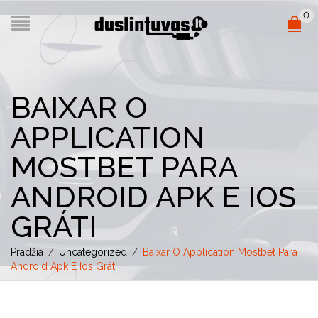
0
BAIXAR O
APPLICATION
MOSTBET PARA
ANDROID APK E IOS
GRÁTI
Pradžia
/
Uncategorized
/
Baixar O Application Mostbet Para
Android Apk E Ios Gráti