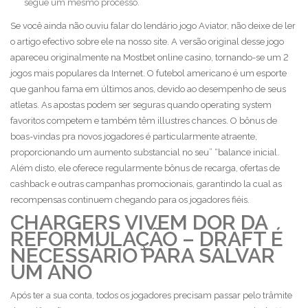
segue um mesmo processo.
Se você ainda não ouviu falar do lendário jogo Aviator, não deixe de ler
o artigo efectivo sobre ele na nosso site. A versão original desse jogo
apareceu originalmente na Mostbet online casino, tornando-se um 2
jogos mais populares da Internet. O futebol americano é um esporte
que ganhou fama em últimos anos, devido ao desempenho de seus
atletas. As apostas podem ser seguras quando operating system
favoritos competem e também têm illustres chances. O bônus de
boas-vindas pra novos jogadores é particularmente atraente,
proporcionando um aumento substancial no seu” “balance inicial.
Além disto, ele oferece regularmente bônus de recarga, ofertas de
cashback e outras campanhas promocionais, garantindo la cual as
recompensas continuem chegando para os jogadores fiéis.
CHARGERS VIVEM DOR DA
REFORMULAÇÃO – DRAFT É
NECESSÁRIO PARA SALVAR
UM ANO
Após ter a sua conta, todos os jogadores precisam passar pelo trâmite