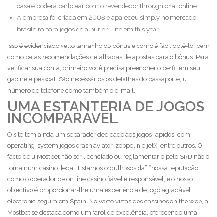
casa e poderá parlotear com o revendedor through chat online.
A empresa foi criada em 2008 e apareceu simply no mercado
brasileiro para jogos de albur on-line em this year.
Isso é evidenciado vello tamanho do bônus e como é fácil obtê-lo, bem
como pelas recomendações detalhadas de apostas para o bônus. Para
verificar sua conta, primeiro você precisa preencher o perfil em seu
gabinete pessoal. São necessários os detalhes do passaporte, u
número de telefone como também o e-mail.
UMA ESTANTERIA DE JOGOS
INCOMPARÁVEL
O site tem ainda um separador dedicado aos jogos rápidos, com
operating-system jogos crash aviator, zeppelin e jetX, entre outros. O
facto de u Mostbet não ser licenciado ou reglamentario pelo SRIJ não o
torna num casino ilegal. Estamos orgulhosos da” “nossa reputação
como o operador de on line casino fiável e responsável, e o nosso
objectivo é proporcionar-lhe uma experiência de jogo agradável
electronic segura em Spain. No vasto vistas dos cassinos on the web, a
Mostbet se destaca como um farol de excelência, oferecendo uma