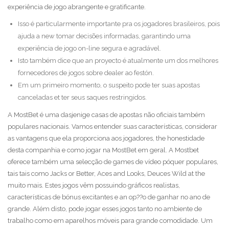
experiência de jogo abrangente e gratificante.
Isso é particularmente importante pra os jogadores brasileiros, pois
ajuda a new tomar decisões informadas, garantindo uma
experiência de jogo on-line segura e agradável.
Isto também dice que an proyecto é atualmente um dos melhores
fornecedores de jogos sobre dealer ao festón.
Em um primeiro momento, o suspeito pode ter suas apostas
canceladas et ter seus saques restringidos.
A MostBet é uma dasjenige casas de apostas não oficiais também
populares nacionais. Vamos entender suas características, considerar
as vantagens que ela proporciona aos jogadores, the honestidade
desta companhia e como jogar na MostBet em geral. A Mostbet
oferece também uma selecção de games de vídeo póquer populares,
tais tais como Jacks or Better, Aces and Looks, Deuces Wild at the
muito mais. Estes jogos vêm possuindo gráficos realistas,
características de bónus excitantes e an op??o de ganhar no ano de
grande. Além disto, pode jogar esses jogos tanto no ambiente de
trabalho como em aparelhos móveis para grande comodidade. Um