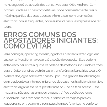
no navegador) ou através dos aplicativos para iOS e Android. Com
probabilidades e linhas competitivas, pode constantemente tirar o
máximo partido das suas apostas. Além disso, com promoções
electronic bónus frequentes, pode aumentar as suas hipóteses de ter
lucro.
ERROS COMUNS DOS
APOSTADORES INICIANTES:
COMO EVITAR
Para começar, operating system jogadores precisam fazer login em
sua conta MostBet e navegar até a seção de depósito. Eles podem
então escolher entre alguma variedade de métodos, incluindo cartões
para crédito, carteiras eletrônicas e transferências bancárias locais. O
planeta dos jogos sobre azar passou por uma grande transformação
com o advento da Internet, migrando dos cassinos tradicionais de tijolo
electronic argamassa para plataformas on-line de fácil acesso. Essa
mudança não apenas ampliou o espectro” “de opções de jogos
disponíveis, mas também tornou altamente ventajoso para os
jogadores se entregarem a seus passatempos favoritos no conforto