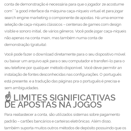
conta de demonstração é necessária para que o jogador ze acostume
com” “a good interface da máquina caça-níqueis virtual et para jogar
search engine marketing o componente de apostas. Há uma enorme
seleção de caça-níqueis clássicos – centenas de games com design
visible e sonoro initial, de vários gêneros. Você pode jogar caça-níqueis
não apenas na conta main, mas também numa conta de
demonstração (gratuita).
Você pode fazer o download diretamente para o seu dispositivo móvel
ou baixar um arquivo apk para o seu computador e transferi-lo para o
seu telefone por qualquer método disponível. Você deve permitir an
instalação de fontes desconhecidas nas configurações. O português
está presente, e a tradução das páginas pra o português é precisa e
sem ambiguidades.
☝️ LIMITES SIGNIFICATIVAS
DE APOSTAS NA JOGOS
Para reabastecer a conta, são utilizados sistemas sobre pagamento
padrão – cartões bancários e carteiras eletrônicas. Além disso,
também suporta muitos outros métodos de depósito possuindo que os