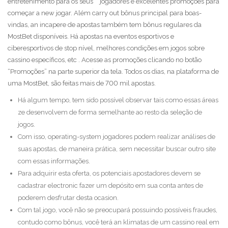
entretenimento para os seus” “jogadores e excelentes promoções para
começar a new jogar. Além carry out bônus principal para boas-
vindas, an incapere de apostas também tem bônus regulares da
MostBet disponíveis. Há apostas na eventos esportivos e
ciberesportivos de stop nível, melhores condições em jogos sobre
cassino específicos, etc . Acesse as promoções clicando no botão
“Promoções” na parte superior da tela. Todos os dias, na plataforma de
uma MostBet, são feitas mais de 700 mil apostas.
Há algum tempo, tem sido possível observar tais como essas áreas
ze desenvolvem de forma semelhante ao resto da seleção de
jogos.
Com isso, operating-system jogadores podem realizar análises de
suas apostas, de maneira prática, sem necessitar buscar outro site
com essas informações.
Para adquirir esta oferta, os potenciais apostadores devem se
cadastrar electronic fazer um depósito em sua conta antes de
poderem desfrutar desta ocasion.
Com tal jogo, você não se preocupará possuindo possíveis fraudes,
contudo como bônus, você terá an klimatas de um cassino real em