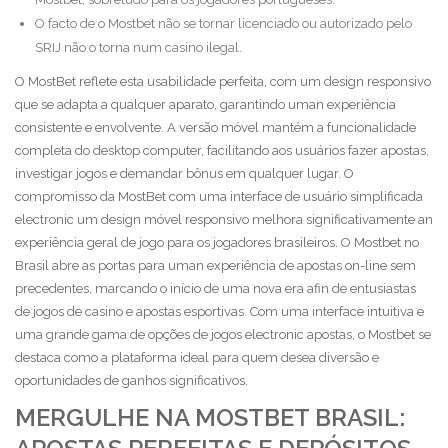
O facto de o Mostbet não se tornar licenciado ou autorizado pelo
SRIJ não o torna num casino ilegal.
O MostBet reflete esta usabilidade perfeita, com um design responsivo
que se adapta a qualquer aparato, garantindo uman experiência
consistente e envolvente. A versão móvel mantém a funcionalidade
completa do desktop computer, facilitando aos usuários fazer apostas,
investigar jogos e demandar bônus em qualquer lugar. O
compromisso da MostBet com uma interface de usuário simplificada
electronic um design móvel responsivo melhora significativamente an
experiência geral de jogo para os jogadores brasileiros. O Mostbet no
Brasil abre as portas para uman experiência de apostas on-line sem
precedentes, marcando o início de uma nova era afin de entusiastas
de jogos de casino e apostas esportivas. Com uma interface intuitiva e
uma grande gama de opções de jogos electronic apostas, o Mostbet se
destaca como a plataforma ideal para quem desea diversão e
oportunidades de ganhos significativos.
MERGULHE NA MOSTBET BRASIL: