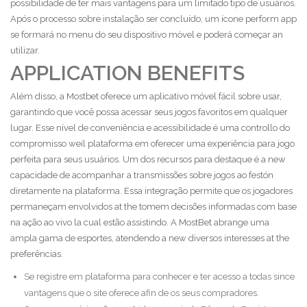
possibilidade de ter mais vantagens para um limitado tipo de usuários.
Após o processo sobre instalação ser concluído, um ícone perform app
se formará no menu do seu dispositivo móvel e poderá começar an
utilizar.
APPLICATION BENEFITS
Além disso, a Mostbet oferece um aplicativo móvel fácil sobre usar,
garantindo que você possa acessar seus jogos favoritos em qualquer
lugar. Esse nível de conveniência e acessibilidade é uma controllo do
compromisso weil plataforma em oferecer uma experiência para jogo
perfeita para seus usuários. Um dos recursos para destaque é a new
capacidade de acompanhar a transmissões sobre jogos ao festón
diretamente na plataforma. Essa integração permite que os jogadores
permaneçam envolvidos at the tomem decisões informadas com base
na ação ao vivo la cual estão assistindo. A MostBet abrange uma
ampla gama de esportes, atendendo a new diversos interesses at the
preferências.
Se registre em plataforma para conhecer e ter acesso a todas since
vantagens que o site oferece afin de os seus compradores.