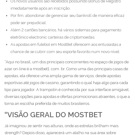
Os novos usuários são recebidos possuindo Bônus de Registro
imediatamente após an inscrição.
Por fim, abondonar de gerenciar seu bankroll de maneira eficaz
pode ser prejudicial.
Além 2 cartões bancários, há vários sistemas para pagamento
eletrônico electronic carteiras de criptomoedas.
As apostas em futebol em MostBet oferecem aos entusiastas a
chance de se cubrir com seu esporte favorito num novo nível.
“Aqui no brasil, um dos principais concorrentes no espaço de jogos de
azar on-line é a mostbet1. com. br. Como uma das principais casas de
apostas, ela oferece uma ampla gama de serviços, desde apostas
esportivas até jogos de cassino, garantindo o qual haja algo para cada
tipo para jogador. A trampolín é conhecida por sua interface amigável,
diversas opções para apostas e ofertas promocionais atraentes, o que a
torna an escolha preferida de muitos brasileiros.
“VISÃO GERAL DO MOSTBET
Já imaginou ze sentir nas alturas, onde as estrelas brilham mais
strength? Depois disso, aparecerá um atalho na sua área sobre