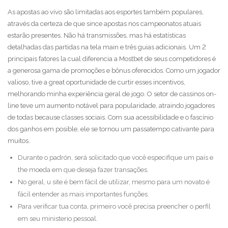
As apostas ao vivo são limitadas aos esportes também populares,
através da certeza de que since apostas nos campeonatos atuais
estarão presentes. Não há transmissões, mas há estatísticas
detalhadas das partidas na tela main e três guias adicionais. Um 2
principais fatores la cual diferencia a Mostbet de seus competidores é
a generosa gama de promoções e bônus oferecidos. Como um jogador
valioso, tive a great oportunidade de curtir esses incentivos,
melhorando minha experiência geral de jogo. O setor de cassinos on-
line teve um aumento notável para popularidade, atraindo jogadores
de todas because classes sociais. Com sua acessibilidade e o fascínio
dos ganhos em posible, ele se tornou um passatempo cativante para
muitos.
Durante o padrón, será solicitado que você especifique um país e
the moeda em que deseja fazer transações.
No geral, u site é bem fácil de utilizar, mesmo para um novato é
fácil entender as mais importantes funções.
Para verificar tua conta, primeiro você precisa preencher o perfil
em seu ministerio pessoal.