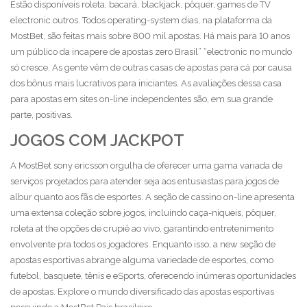
Estão disponíveis roleta, bacará, blackjack, pôquer, games de TV
electronic outros. Todos operating-system dias, na plataforma da
MostBet, são feitas mais sobre 800 mil apostas. Há mais para 10 anos
um público da incapere de apostas zero Brasil” “electronic no mundo
só cresce. As gente vêm de outras casas de apostas para cá por causa
dos bônus mais lucrativos para iniciantes. As avaliações dessa casa
para apostas em sites on-line independentes são, em sua grande
parte, positivas.
JOGOS COM JACKPOT
A MostBet sony ericsson orgulha de oferecer uma gama variada de
serviços projetados para atender seja aos entusiastas para jogos de
albur quanto aos fãs de esportes. A seção de cassino on-line apresenta
uma extensa coleção sobre jogos, incluindo caça-níqueis, pôquer,
roleta at the opções de crupiê ao vivo, garantindo entretenimento
envolvente pra todos os jogadores. Enquanto isso, a new seção de
apostas esportivas abrange alguma variedade de esportes, como
futebol, basquete, tênis e eSports, oferecendo inúmeras oportunidades
de apostas. Explore o mundo diversificado das apostas esportivas