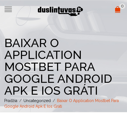
0
BAIXAR O
APPLICATION
MOSTBET PARA
GOOGLE ANDROID
APK E IOS GRÁTI
Pradžia
/
Uncategorized
/
Baixar O Application Mostbet Para
Google Android Apk E Ios Gráti