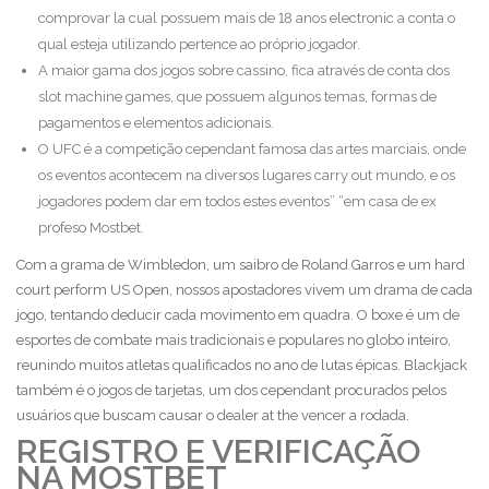
comprovar la cual possuem mais de 18 anos electronic a conta o
qual esteja utilizando pertence ao próprio jogador.
A maior gama dos jogos sobre cassino, fica através de conta dos
slot machine games, que possuem algunos temas, formas de
pagamentos e elementos adicionais.
O UFC é a competição cependant famosa das artes marciais, onde
os eventos acontecem na diversos lugares carry out mundo, e os
jogadores podem dar em todos estes eventos” “em casa de ex
profeso Mostbet.
Com a grama de Wimbledon, um saibro de Roland Garros e um hard
court perform US Open, nossos apostadores vivem um drama de cada
jogo, tentando deducir cada movimento em quadra. O boxe é um de
esportes de combate mais tradicionais e populares no globo inteiro,
reunindo muitos atletas qualificados no ano de lutas épicas. Blackjack
também é o jogos de tarjetas, um dos cependant procurados pelos
usuários que buscam causar o dealer at the vencer a rodada.
REGISTRO E VERIFICAÇÃO
NA MOSTBET