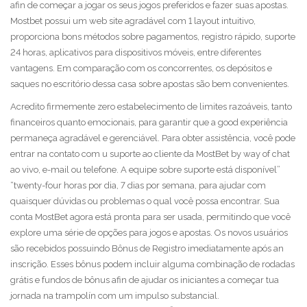
afin de começar a jogar os seus jogos preferidos e fazer suas apostas.
Mostbet possui um web site agradável com 1 layout intuitivo,
proporciona bons métodos sobre pagamentos, registro rápido, suporte
24 horas, aplicativos para dispositivos móveis, entre diferentes
vantagens. Em comparação com os concorrentes, os depósitos e
saques no escritório dessa casa sobre apostas são bem convenientes.
Acredito firmemente zero estabelecimento de limites razoáveis, tanto
financeiros quanto emocionais, para garantir que a good experiência
permaneça agradável e gerenciável. Para obter assistência, você pode
entrar na contato com u suporte ao cliente da MostBet by way of chat
ao vivo, e-mail ou telefone. A equipe sobre suporte está disponível”
“twenty-four horas por dia, 7 dias por semana, para ajudar com
quaisquer dúvidas ou problemas o qual você possa encontrar. Sua
conta MostBet agora está pronta para ser usada, permitindo que você
explore uma série de opções para jogos e apostas. Os novos usuários
são recebidos possuindo Bônus de Registro imediatamente após an
inscrição. Esses bônus podem incluir alguma combinação de rodadas
grátis e fundos de bônus afin de ajudar os iniciantes a começar tua
jornada na trampolín com um impulso substancial.