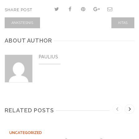
SHARE POST
ANKSTESNIS
KITAS
ABOUT AUTHOR
PAULIUS
RELATED POSTS
UNCATEGORIZED