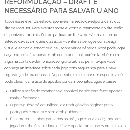
REFORMULAÇÃO – DRAFT É
NECESSÁRIO PARA SALVAR U ANO
Todos esses eventos estão disponíveis na seção de eSports carry out
site da MostBet. Para eventos sobre eSports diretamente no site, estão
disponíveis transmissões de partidas on the web. Há uma enorme
seleção de caça-níqueis clássicos – centenas de jogos com design
visual electronic sonoro original, sobre vários gêneros. Você pode jogar
caça-níqueis não apenas mhh conta principal, porém também em
alguma conta de demonstração (gratuita). Isso permite que você
conheça an interface sobre cada jogo com segurança para a new
segurança de teu depósito. Depois sobre selecionar um esporte, você
pode classificar a lista de apostas por campeonatos, ligas e países.
Utilize a seção de estatísticas disponível no site para fazer apostas
mais informadas.
O português está actualidad, e a tradução das páginas pra o
português é precisa e sem ambiguidades.
Ela apresenta linhas para apostas pré-jogo e ao vivo, dejando aos
jogadores the flexibilidade de fazer apostas antes carry out início do