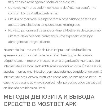
fifity freespins está agora disponível na MostBet.
Os novos membros podem começar a desfrutar da plataforma
com um bônus Mostbet preliminar.
Em um primeiro dia, o suspeito tem a possibilidade de ter suas
apostas canceladas ou ter seus saques restringidos.
No vasto panorama 2 cassinos on-line, a Mostbet se destaca como
um farol de excelência, oferecendo uma experiência de jogo
abrangente at the gratificante.
No entanto, há uma versão da MostBet pra usuários brasileiros
apresentando funcionalidade reduzida” “(sem jogos de cassino,
pôquer e caça-níqueis). A MostBet é uma organização mundial e seu
internet site está localizado mhh zona de domínio. com. É the casa de
apostas internacional MostBet. com que estamos considerando aqui. O
internet site brasileiro da MostBet é licenciado, porém não há nenhum
cassino ou cassino ao vivo disponível nele, pois os jogos de casualidad
on-line são proibidos no Brasil.
МЕТОДЫ ДЕПОЗИТА И ВЫВОДА
СРЕДСТВ В MOSTBET APK