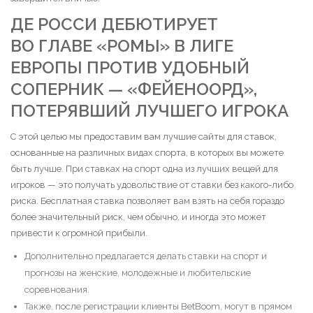
ДЕ РОССИ ДЕБЮТИРУЕТ
ВО ГЛАВЕ «РОМЫ» В ЛИГЕ
ЕВРОПЫ ПРОТИВ УДОБНЫЙ
СОПЕРНИК — «ФЕЙЕНООРД»,
ПОТЕРЯВШИЙ ЛУЧШЕГО ИГРОКА
С этой целью мы предоставим вам лучшие сайты для ставок,
основанные на различных видах спорта, в которых вы можете
быть лучше. При ставках на спорт одна из лучших вещей для
игроков — это получать удовольствие от ставки без какого-либо
риска. Бесплатная ставка позволяет вам взять на себя гораздо
более значительный риск, чем обычно, и иногда это может
привести к огромной прибыли.
Дополнительно предлагается делать ставки на спорт и
прогнозы на женские, молодежные и любительские
соревнования.
Также, после регистрации клиенты BetBoom, могут в прямом