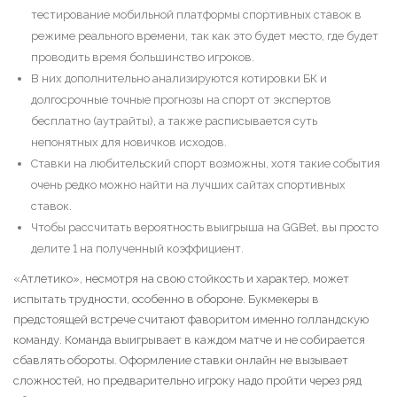
тестирование мобильной платформы спортивных ставок в
режиме реального времени, так как это будет место, где будет
проводить время большинство игроков.
В них дополнительно анализируются котировки БК и
долгосрочные точные прогнозы на спорт от экспертов
бесплатно (аутрайты), а также расписывается суть
непонятных для новичков исходов.
Ставки на любительский спорт возможны, хотя такие события
очень редко можно найти на лучших сайтах спортивных
ставок.
Чтобы рассчитать вероятность выигрыша на GGBet, вы просто
делите 1 на полученный коэффициент.
«Атлетико», несмотря на свою стойкость и характер, может
испытать трудности, особенно в обороне. Букмекеры в
предстоящей встрече считают фаворитом именно голландскую
команду. Команда выигрывает в каждом матче и не собирается
сбавлять обороты. Оформление ставки онлайн не вызывает
сложностей, но предварительно игроку надо пройти через ряд