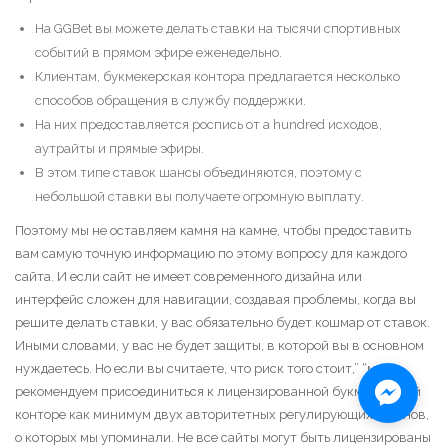
На GGBet вы можете делать ставки на тысячи спортивных
событий в прямом эфире еженедельно.
Клиентам, букмекерская контора предлагается несколько
способов обращения в службу поддержки.
На них предоставляется роспись от a hundred исходов,
аутрайты и прямые эфиры.
В этом типе ставок шансы объединяются, поэтому с
небольшой ставки вы получаете огромную выплату.
Поэтому мы не оставляем камня на камне, чтобы предоставить
вам самую точную информацию по этому вопросу для каждого
сайта. И если сайт не имеет современного дизайна или
интерфейс сложен для навигации, создавая проблемы, когда вы
решите делать ставки, у вас обязательно будет кошмар от ставок.
Иными словами, у вас не будет защиты, в которой вы в основном
нуждаетесь. Но если вы считаете, что риск того стоит,” “мы
рекомендуем присоединиться к лицензированной букмекерской
конторе как минимум двух авторитетных регулирующих органов,
о которых мы упоминали. Не все сайты могут быть лицензированы