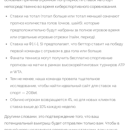
непосредственно во время киберспортивного соревнования.
Ставки на тотал (тотал больше или тотал меньше) означают
прогноз количества голов (очков, шайб), которые
предположительно будут набраны за полное игровое время
или отдельные игровые отрезки (тайм, период).
Ставка на Ф1 (-1, 5) предполагает, что беттор ставит на победу
первой команды с отрывом в два гола или больше.
Фанаты тенниса могут получить бесплатно спортивные
прогнозы на матчи в рамках высокорейтинговых турниров ATP
и WTA.
Тем не менее, наша команда провела тщательное
исследование, чтобы найти идеальный сайт для ставок на
спорт — 20Bet.
Обычно игрокам возвращается 4%, но для новых клиентов
ставка выше до 10% каждую неделю.
Другими словами, это подтверждение того, что ваш
потенциальный выигрыш будет отправлен только вам. Чтобы в
полной мере насладиться спортивными ставками, вам нужно