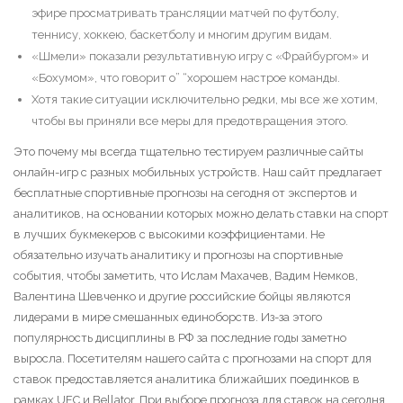
эфире просматривать трансляции матчей по футболу,
теннису, хоккею, баскетболу и многим другим видам.
«Шмели» показали результативную игру с «Фрайбургом» и
«Бохумом», что говорит о” “хорошем настрое команды.
Хотя такие ситуации исключительно редки, мы все же хотим,
чтобы вы приняли все меры для предотвращения этого.
Это почему мы всегда тщательно тестируем различные сайты
онлайн-игр с разных мобильных устройств. Наш сайт предлагает
бесплатные спортивные прогнозы на сегодня от экспертов и
аналитиков, на основании которых можно делать ставки на спорт
в лучших букмекеров с высокими коэффициентами. Не
обязательно изучать аналитику и прогнозы на спортивные
события, чтобы заметить, что Ислам Махачев, Вадим Немков,
Валентина Шевченко и другие российские бойцы являются
лидерами в мире смешанных единоборств. Из-за этого
популярность дисциплины в РФ за последние годы заметно
выросла. Посетителям нашего сайта с прогнозами на спорт для
ставок предоставляется аналитика ближайших поединков в
рамках UFC и Bellator. При выборе прогноза для ставок на сегодня