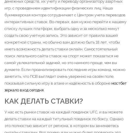
денежных средств, их учету и переводу организатору азартных
игр, с проведением идентификации физических лиц. Наша
букмекерская контора сотрудничает с Центром учета переводов
интерактивных ставок. Во-первых, вам нужно перейти к нашему
списку лучших платформ, выбрать одну и за несколько минут
создать свою учетную запись. Это зависит от правила вашей
конкретной страны, но обычно вам должно быть 18 лет, чтобы
иметь возможность делать ставки онлайн. Самостоятельный
поиск легального сайта ставок на спорт может показаться не
самой увлекательной задачей, но это намного проще, чем вы
думаете. Если проанализировать последние игры команд, можно
заметить, что ПСВ выглядит очень уверенно на своём поле,
показывая сильную игру в атаке и надёжность в обороне
мостбет
зеркало вход сегодня
.
КАК ДЕЛАТЬ СТАВКИ?
У нас есть рынки ставок на каждый поединок UFC, и вы можете
делать ставки на каждый титульный поединок по боксу. Однако
это полностью зависит от региона, в котором вы занимаетесь
онлайн-ставками. Вот почему вам нужно будет проверить это