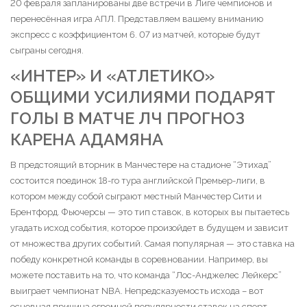
20 февраля запланированы две встречи в Лиге чемпионов и
перенесённая игра АПЛ. Представляем вашему вниманию
экспресс с коэффициентом 6. 07 из матчей, которые будут
сыграны сегодня.
«ИНТЕР» И «АТЛЕТИКО»
ОБЩИМИ УСИЛИЯМИ ПОДАРЯТ
ГОЛЫ В МАТЧЕ ЛЧ ПРОГНОЗ
КАРЕНА АДАМЯНА
В предстоящий вторник в Манчестере на стадионе “Этихад”
состоится поединок 18-го тура английской Премьер-лиги, в
котором между собой сыграют местный Манчестер Сити и
Брентфорд. Фьючерсы — это тип ставок, в которых вы пытаетесь
угадать исход события, которое произойдет в будущем и зависит
от множества других событий. Самая популярная — это ставка на
победу конкретной команды в соревновании. Например, вы
можете поставить на то, что команда “Лос-Анджелес Лейкерс”
выиграет чемпионат NBA. Непредсказуемость исхода – вот
основная причина огромной популярности ставок на спорт