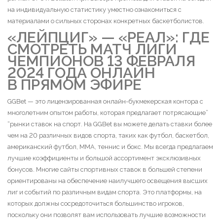
на индивидуальную статистику уместно ознакомиться с
материалами о сильных сторонах конкретных баскетболистов.
«ЛЕЙПЦИГ» — «РЕАЛ»: ГДЕ
СМОТРЕТЬ МАТЧ ЛИГИ
ЧЕМПИОНОВ 13 ФЕВРАЛЯ
2024 ГОДА ОНЛАЙН
В ПРЯМОМ ЭФИРЕ
GGBet — это лицензированная онлайн-букмекерская контора с
многолетним опытом работы, которая предлагает потрясающие”
“рынки ставок на спорт. На GGBet вы можете делать ставки более
чем на 20 различных видов спорта, таких как футбол, баскетбол,
американский футбол, ММА, теннис и бокс. Мы всегда предлагаем
лучшие коэффициенты и большой ассортимент эксклюзивных
бонусов. Многие сайты спортивных ставок в большей степени
ориентированы на обеспечение наилучшего освещения высших
лиг и событий по различным видам спорта. Это платформы, на
которых должны сосредоточиться большинство игроков,
поскольку они позволят вам использовать лучшие возможности