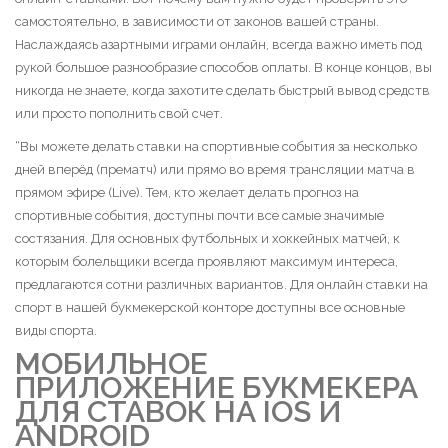
самостоятельно, в зависимости от законов вашей страны.
Наслаждаясь азартными играми онлайн, всегда важно иметь под
рукой большое разнообразие способов оплаты. В конце концов, вы
никогда не знаете, когда захотите сделать быстрый вывод средств
или просто пополнить свой счет.
“Вы можете делать ставки на спортивные события за несколько
дней вперёд (прематч) или прямо во время трансляции матча в
прямом эфире (Live). Тем, кто желает делать прогноз на
спортивные события, доступны почти все самые значимые
состязания. Для основных футбольных и хоккейных матчей, к
которым болельщики всегда проявляют максимум интереса,
предлагаются сотни различных вариантов. Для онлайн ставки на
спорт в нашей букмекерской конторе доступны все основные
виды спорта.
МОБИЛЬНОЕ
ПРИЛОЖЕНИЕ БУКМЕКЕРА
ДЛЯ СТАВОК НА IOS И
ANDROID