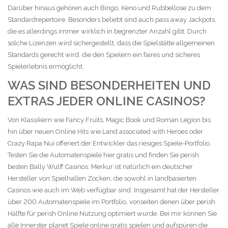
Darüber hinaus gehören auch Bingo, Keno und Rubbellose zu dem
Standardrepertoire. Besonders beliebt sind auch pass away Jackpots,
die es allerdings immer wirklich in begrenzter Anzahl gibt. Durch
solche Lizenzen wird sichergestellt, dass die Spielstätte allgemeinen
Standards gerecht wird, die den Spielern ein faires und sicheres
Spielerlebnis ermöglicht.
WAS SIND BESONDERHEITEN UND
EXTRAS JEDER ONLINE CASINOS?
Von Klassikern wie Fancy Fruits, Magic Book und Roman Legion bis
hin über neuen Online Hits wie Land associated with Heroes oder
Crazy Rapa Nui offeriert der Entwickler das riesiges Spiele-Portfolio.
Testen Sie die Automatenspiele hier gratis und finden Sie perish
besten Bally Wulff Casinos. Merkur ist natürlich ein deutscher
Hersteller von Spielhallen Zocken, die sowohl in landbasierten
Casinos wie auch im Web verfügbar sind. Insgesamt hat der Hersteller
über 200 Automatenspiele im Portfolio, vonseiten denen über perish
Hälfte für perish Online Nutzung optimiert wurde. Bei mir können Sie
alle Innerster planet Spiele online gratis spielen und aufspüren die