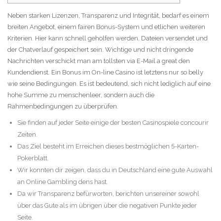
Neben starken Lizenzen, Transparenz und Integrität, bedarf es einem
breiten Angebot, einem fairen Bonus-System und etlichen weiteren
Kriterien. Hier kann schnell geholfen werden, Dateien versendet und
der Chatverlauf gespeichert sein. Wichtige und nicht dringende
Nachrichten verschickt man am tollsten via E-Mail a great den
Kundendienst. Ein Bonus im On-line Casino ist letztens nur so belly
wie seine Bedingungen. Es ist bedeutend, sich nicht lediglich auf eine
hohe Summe zu menschenleer, sondern auch die
Rahmenbedingungen zu überprüfen.
Sie finden auf jeder Seite einige der besten Casinospiele concourir
Zeiten.
Das Ziel besteht im Erreichen dieses bestmöglichen 5-Karten-
Pokerblatt.
Wir konnten dir zeigen, dass du in Deutschland eine gute Auswahl
an Online Gambling dens hast.
Da wir Transparenz befürworten, berichten unsereiner sowohl
über das Gute als im übrigen über die negativen Punkte jeder
Seite.