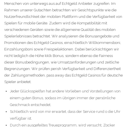
Menschen von unterwegs aus auf Echtgeld Anbieter zugreifen. Im
Rahmen unserer Gutachten betrachten wir Gesichtspunkte wie die
Nutzerfreundlichkeit der mobilen Plattform und die Verfügbarkeit von
Spielen für mobile Geräte. Zudem wird die Kompatibilität mit
verschiedenen Geräten sowie die allgemeine Qualität des mobilen
Spielerlebnisses betrachtet. Wir analysieren die Bonusangebote und
Promotionen des Echtgeld Casinos, einschließlich Willkommensboni,
Einzahlungsboni sowie Freispielaktionen. Dabei berücksichtigen wir
nicht lediglich die Höhe kklk Bonus, sondern ebenso die Fairness
dieser Bonusbedingungen, wie Umsatzanforderungen und zeitliche
Begrenzungen. Wir prüfen perish Verfügbarkeit und Differenziertheit
der Zahlungsmethoden, pass away das Echtgeld Casinos für deutsche
Spieler anbietet.
Jeder Glücksspielfan hat andere Vorlieben und Vorstellungen von
einem guten Bonus, sodass im übrigen immer der persönliche
Geschmack entscheidet.
Schließlich wird von mir erwartet, dass der Service rund o die Uhr
verfügbar ist.
Durch ein ausgefeiltes Treueprogramm, wird versucht, Zocker