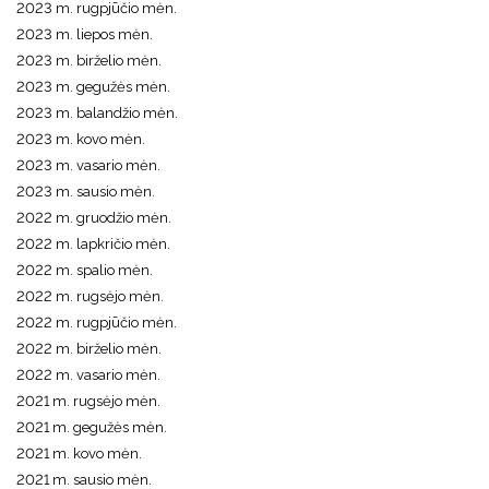
2023 m. rugpjūčio mėn.
2023 m. liepos mėn.
2023 m. birželio mėn.
2023 m. gegužės mėn.
2023 m. balandžio mėn.
2023 m. kovo mėn.
2023 m. vasario mėn.
2023 m. sausio mėn.
2022 m. gruodžio mėn.
2022 m. lapkričio mėn.
2022 m. spalio mėn.
2022 m. rugsėjo mėn.
2022 m. rugpjūčio mėn.
2022 m. birželio mėn.
2022 m. vasario mėn.
2021 m. rugsėjo mėn.
2021 m. gegužės mėn.
2021 m. kovo mėn.
2021 m. sausio mėn.