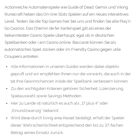
Actionreiche Automatenspiele wie Guide of Dead, Gemix und Viking
Runecraft heben das On-line Slots Spielen auf ein neues interaktives
Level. Testen Sie die Top Games hier bei uns und finden Sie alle Play’n
Go Casinos. Das Chemin de fer Kartenspiel gilt als eines der
bekanntesten Casino Spiele überhaupt, egal ob in deutschen
Spielbanken oder i am Casino online. Baccarat können Sie als
automatisches Spiel zocken oder im Friendly Casino gegen utile
Croupiers antreten.
Alle Informationen in unseren Guides werden dabei objektiv
geprüft und wir empfehlen Ihnen nur die vorwärts, die auch in der
tat Ihre Gewinnchancen inside der Spielbank verbessern können.
Zu den wichtigsten Kriterien gehören Sicherheit, Lizenzierung,
Spielauswahl sowie Savings Methoden.
Hier zu Lande ist natürlich es auch als „17 plus 4“ oder
„Einundzwanzig“ bekannt.
Wird diese durch living area Kessel bestätigt, erhält der Spieler
dieser Wahrscheinlichkeit entsprechend den bis zu 37-fachen
Betrag seines Einsatz zurück.