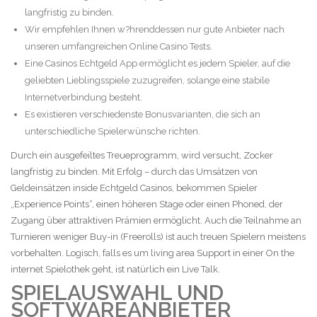
langfristig zu binden.
Wir empfehlen Ihnen w?hrenddessen nur gute Anbieter nach
unseren umfangreichen Online Casino Tests.
Eine Casinos Echtgeld App ermöglicht es jedem Spieler, auf die
geliebten Lieblingsspiele zuzugreifen, solange eine stabile
Internetverbindung besteht.
Es existieren verschiedenste Bonusvarianten, die sich an
unterschiedliche Spielerwünsche richten.
Durch ein ausgefeiltes Treueprogramm, wird versucht, Zocker
langfristig zu binden. Mit Erfolg – durch das Umsätzen von
Geldeinsätzen inside Echtgeld Casinos, bekommen Spieler
„Experience Points“, einen höheren Stage oder einen Phoned, der
Zugang über attraktiven Prämien ermöglicht. Auch die Teilnahme an
Turnieren weniger Buy-in (Freerolls) ist auch treuen Spielern meistens
vorbehalten. Logisch, falls es um living area Support in einer On the
internet Spielothek geht, ist natürlich ein Live Talk.
SPIELAUSWAHL UND
SOFTWAREANBIETER