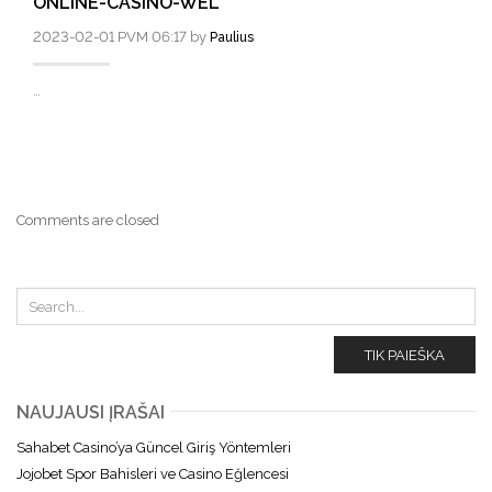
ONLINE-CASINO-WEL
2023-02-01 PVM 06:17 by
Paulius
…
Comments are closed
TIK PAIEŠKA
NAUJAUSI ĮRAŠAI
Sahabet Casino’ya Güncel Giriş Yöntemleri
Jojobet Spor Bahisleri ve Casino Eğlencesi