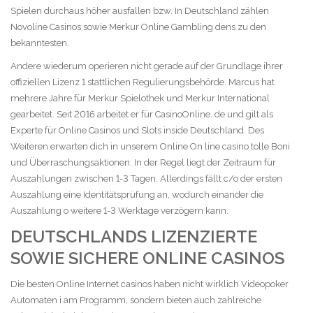
Spielen durchaus höher ausfallen bzw. In Deutschland zählen
Novoline Casinos sowie Merkur Online Gambling dens zu den
bekanntesten.
Andere wiederum operieren nicht gerade auf der Grundlage ihrer
offiziellen Lizenz 1 stattlichen Regulierungsbehörde. Marcus hat
mehrere Jahre für Merkur Spielothek und Merkur International
gearbeitet. Seit 2016 arbeitet er für CasinoOnline. de und gilt als
Experte für Online Casinos und Slots inside Deutschland. Des
Weiteren erwarten dich in unserem Online On line casino tolle Boni
und Überraschungsaktionen. In der Regel liegt der Zeitraum für
Auszahlungen zwischen 1-3 Tagen. Allerdings fällt c/o der ersten
Auszahlung eine Identitätsprüfung an, wodurch einander die
Auszahlung o weitere 1-3 Werktage verzögern kann.
DEUTSCHLANDS LIZENZIERTE
SOWIE SICHERE ONLINE CASINOS
Die besten Online Internet casinos haben nicht wirklich Videopoker
Automaten i am Programm, sondern bieten auch zahlreiche