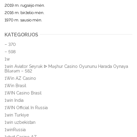
2019 m. rugsėjo mėn.
2016 m. birželio mėn.
1970 m. sausio mėn.
KATEGORIJOS
– 370
– 598
1w
1win Aviator Seyrək ᐉ Məşhur Casino Oyununu Harada Oynaya
Bilərəm – 582
1Win AZ Casino
1Win Brasil
1WIN Casino Brasil
1win India
1WIN Official In Russia
1win Turkiye
1win uzbekistan
1winRussia