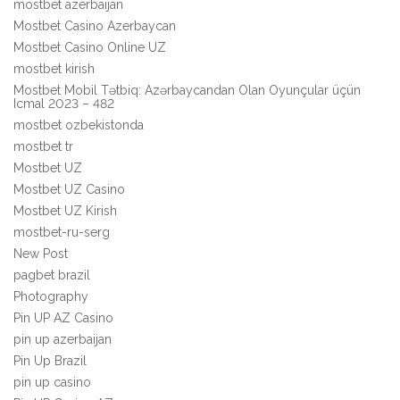
mostbet azerbaijan
Mostbet Casino Azerbaycan
Mostbet Casino Online UZ
mostbet kirish
Mostbet Mobil Tətbiq: Azərbaycandan Olan Oyunçular üçün
Icmal 2023 – 482
mostbet ozbekistonda
mostbet tr
Mostbet UZ
Mostbet UZ Casino
Mostbet UZ Kirish
mostbet-ru-serg
New Post
pagbet brazil
Photography
Pin UP AZ Casino
pin up azerbaijan
Pin Up Brazil
pin up casino