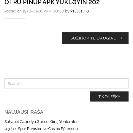
ÖTRÜ PINUP APK YÜKLƏYIN 202
Posted on 1970-01-01 PVM 00:00 by
/
Paulius
0
…
SUŽINOKITE DAUGIAU
TIK PAIEŠKA
NAUJAUSI ĮRAŠAI
Sahabet Casino’ya Güncel Giriş Yöntemleri
Jojobet Spor Bahisleri ve Casino Eğlencesi