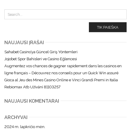
TIK PAIEŠKA
NAUJAUSI ĮRAŠAI
Sahabet Casino’ya Güncel Giriş Yöntemleri
Jojobet Spor Bahisleri ve Casino Eğlencesi
Augmentez vos chances de gagner rapidement dans les casinos en
ligne français – Découvrez nos conseils pour un Quick Win assuré
Gioca al Jeu des Mines Casino Online e Vinci Grandi Premi in Italia
Rebiomax Atb Užívání 81103257
NAUJAUSI KOMENTARAI
ARCHYVAI
2024 m. lapkričio mėn.