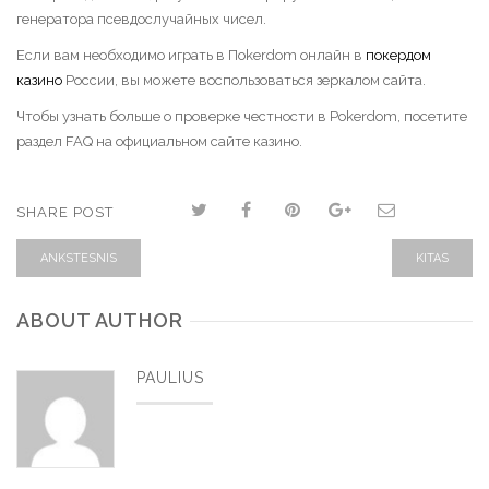
генератора псевдослучайных чисел.
Если вам необходимо играть в Пokerdom онлайн в
покердом
казино
России, вы можете воспользоваться зеркалом сайта.
Чтобы узнать больше о проверке честности в Pokerdom, посетите
раздел FAQ на официальном сайте казино.
SHARE POST
ANKSTESNIS
KITAS
ABOUT AUTHOR
PAULIUS