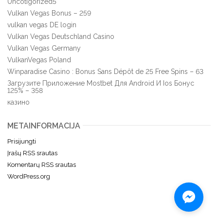
Uncotigorized5
Vulkan Vegas Bonus – 259
vulkan vegas DE login
Vulkan Vegas Deutschland Casino
Vulkan Vegas Germany
VulkanVegas Poland
Winparadise Casino : Bonus Sans Dépôt de 25 Free Spins – 63
Загрузите Приложение Mostbet Для Android И Ios Бонус
125% – 358
казино
METAINFORMACIJA
Prisijungti
Įrašų RSS srautas
Komentarų RSS srautas
WordPress.org