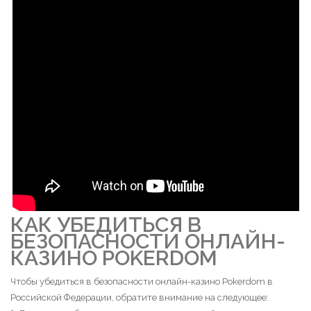
КАК УБЕДИТЬСЯ В
БЕЗОПАСНОСТИ ОНЛАЙН-
КАЗИНО POKERDOM
Чтобы убедиться в безопасности онлайн-казино Pokerdom в
Российской Федерации, обратите внимание на следующее: