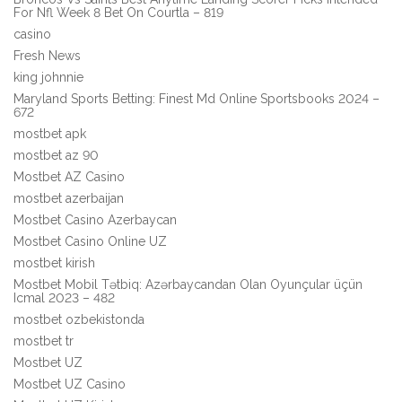
For Nfl Week 8 Bet On Courtla – 819
casino
Fresh News
king johnnie
Maryland Sports Betting: Finest Md Online Sportsbooks 2024 –
672
mostbet apk
mostbet az 90
Mostbet AZ Casino
mostbet azerbaijan
Mostbet Casino Azerbaycan
Mostbet Casino Online UZ
mostbet kirish
Mostbet Mobil Tətbiq: Azərbaycandan Olan Oyunçular üçün
Icmal 2023 – 482
mostbet ozbekistonda
mostbet tr
Mostbet UZ
Mostbet UZ Casino