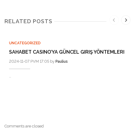
RELATED POSTS
UNCATEGORIZED
SAHABET CASINO’YA GÜNCEL GIRIŞ YÖNTEMLERI
2024-11-07 PVM 17:05 by
Paulius
…
Comments are closed