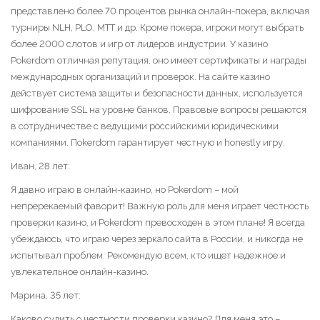
представлено более 70 процентов рынка онлайн-покера, включая
турниры NLH, PLO, MTT и др. Кроме покера, игроки могут выбрать
более 2000 слотов и игр от лидеров индустрии. У казино
Pokerdom отличная репутация, оно имеет сертификаты и награды
международных организаций и проверок. На сайте казино
действует система защиты и безопасности данных, используется
шифрование SSL на уровне банков. Правовые вопросы решаются
в сотрудничестве с ведущими российскими юридическими
компаниями. Пokerdom гарантирует честную и honestly игру.
Иван, 28 лет:
Я давно играю в онлайн-казино, но Pokerdom – мой
непререкаемый фаворит! Важную роль для меня играет честность
проверки казино, и Pokerdom превосходен в этом плане! Я всегда
убеждаюсь, что играю через зеркало сайта в России, и никогда не
испытывал проблем. Рекомендую всем, кто ищет надежное и
увлекательное онлайн-казино.
Марина, 35 лет:
Каково судить о честности проверки казино? Для меня это –