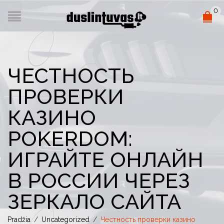
0
ЧЕСТНОСТЬ
ПРОВЕРКИ
КАЗИНО
POKERDOM:
ИГРАЙТЕ ОНЛАЙН
В РОССИИ ЧЕРЕЗ
ЗЕРКАЛО САЙТА
Pradžia
/
Uncategorized
/
Честность проверки казино