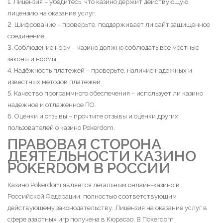
1. Лицензия – убедитесь, что казино держит действующую
лицензию на оказание услуг.
2. Шифрование – проверьте, поддерживает ли сайт защищенное
соединение .
3. Соблюдение норм – казино должно соблюдать все местные
законы и нормы.
4. Надёжность платежей – проверьте, наличие надёжных и
известных методов платежей.
5. Качество программного обеспечения – использует ли казино
надежное и отлаженное ПО.
6. Оценки и отзывы – прочтите отзывы и оценки других
пользователей о казино Pokerdom.
ПРАВОВАЯ СТОРОНА
ДЕЯТЕЛЬНОСТИ КАЗИНО
POKERDOM В РОССИИ
Казино Pokerdom является легальным онлайн-казино в
Российской Федерации, полностью соответствующим
действующему законодательству. Лицензия на оказание услуг в
сфере азартных игр получена в Кюрасао. В Пokerdom