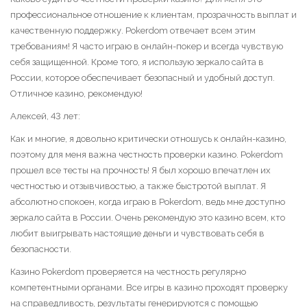
профессиональное отношение к клиентам, прозрачность выплат и
качественную поддержку. Pokerdom отвечает всем этим
требованиям! Я часто играю в онлайн-покер и всегда чувствую
себя защищенной. Кроме того, я использую зеркало сайта в
России, которое обеспечивает безопасный и удобный доступ.
Отличное казино, рекомендую!
Алексей, 43 лет:
Как и многие, я довольно критически отношусь к онлайн-казино,
поэтому для меня важна честность проверки казино. Pokerdom
прошел все тесты на прочность! Я был хорошо впечатлен их
честностью и отзывчивостью, а также быстротой выплат. Я
абсолютно спокоен, когда играю в Pokerdom, ведь мне доступно
зеркало сайта в России. Очень рекомендую это казино всем, кто
любит выигрывать настоящие деньги и чувствовать себя в
безопасности.
Казино Pokerdom проверяется на честность регулярно
компетентными органами. Все игры в казино проходят проверку
на справедливость, результаты генерируются с помощью