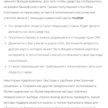
немного больше времени, для того чтобы средства отобразились
на вашем банковском счете. Самым популярным способом
платежей по-прежнему остается пополнение классической
учетной записи с помощью кредитной карты
mostbet
.
Он продолжит играть и для следующих ставок будет делать
депозиты на свои средства.
Пополнить баланс в казино разрешается и посредством СМС.
Даже если у Вас уже есть карта VISA, Вы можете запросить
другую карту, которая может быть Вашей игровой картой в
интернете, и это отличный способ отслеживать свои расходы
и выигрыши.
У таких промоакций нет требований к пополнению счета или
обороту ставок.
Некоторые предпочитают быстрые и удобные электронные
кошельки, в то время как другие предпочитают использовать
более надежные, но более медленные методы платежа.
Независимо от выбора, игроки всегда должны проверять, какие
методы поддерживаются казино, а также принимать меры для