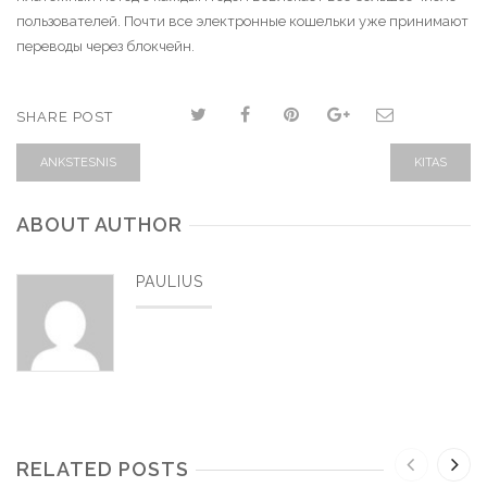
пользователей. Почти все электронные кошельки уже принимают
переводы через блокчейн.
SHARE POST
ANKSTESNIS
KITAS
ABOUT AUTHOR
PAULIUS
RELATED POSTS