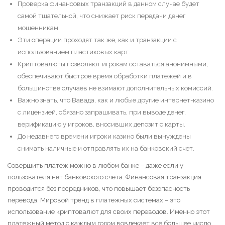
Проверка финансовых транзакций в данном случае будет
самой тщательной, что снижает риск передачи денег
мошенникам.
Эти операции проходят так же, как и транзакции с
использованием пластиковых карт.
Криптовалюты позволяют игрокам оставаться анонимными,
обеспечивают быстрое время обработки платежей и в
большинстве случаев не взимают дополнительных комиссий.
Важно знать, что Вавада, как и любые другие интернет-казино
с лицензией, обязано запрашивать, при выводе денег,
верификацию у игроков, вносивших депозит с карты.
До недавнего времени игроки казино были вынуждены
снимать наличные и отправлять их на банковский счет.
Совершить платеж можно в любом банке – даже если у
пользователя нет банковского счета. Финансовая транзакция
проводится без посредников, что повышает безопасность
перевода. Мировой тренд в платежных системах – это
использование криптовалют для своих переводов. Именно этот
платежный метод с каждым годом вовлекает всё большее число