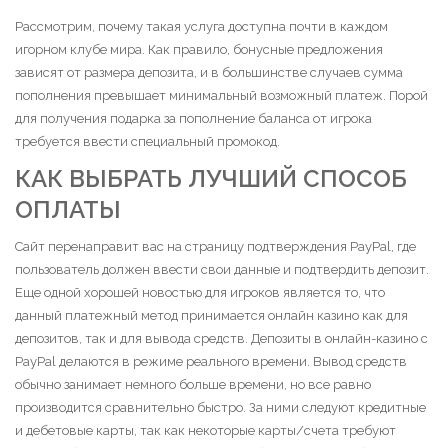
Рассмотрим, почему такая услуга доступна почти в каждом
игорном клубе мира. Как правило, бонусные предложения
зависят от размера депозита, и в большинстве случаев сумма
пополнения превышает минимальный возможный платеж. Порой
для получения подарка за пополнение баланса от игрока
требуется ввести специальный промокод.
КАК ВЫБРАТЬ ЛУЧШИЙ СПОСОБ
ОПЛАТЫ
Сайт перенаправит вас на страницу подтверждения PayPal, где
пользователь должен ввести свои данные и подтвердить депозит.
Еще одной хорошей новостью для игроков является то, что
данный платежный метод принимается онлайн казино как для
депозитов, так и для вывода средств. Депозиты в онлайн-казино с
PayPal делаются в режиме реального времени. Вывод средств
обычно занимает немного больше времени, но все равно
производится сравнительно быстро. За ними следуют кредитные
и дебетовые карты, так как некоторые карты/счета требуют