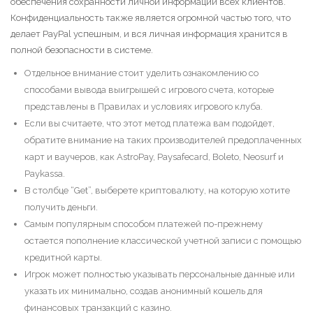
обеспечения сохранности личной информации всех клиентов.
Конфиденциальность также является огромной частью того, что
делает PayPal успешным, и вся личная информация хранится в
полной безопасности в системе.
Отдельное внимание стоит уделить ознакомлению со
способами вывода выигрышей с игрового счета, которые
представлены в Правилах и условиях игрового клуба.
Если вы считаете, что этот метод платежа вам подойдет,
обратите внимание на таких производителей предоплаченных
карт и ваучеров, как AstroPay, Paysafecard, Boleto, Neosurf и
Paykassa.
В столбце “Get”, выберете криптовалюту, на которую хотите
получить деньги.
Самым популярным способом платежей по-прежнему
остается пополнение классической учетной записи с помощью
кредитной карты.
Игрок может полностью указывать персональные данные или
указать их минимально, создав анонимный кошель для
финансовых транзакций с казино.