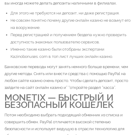
вы иногда можете делать депозиты наличными в филиалах.
Для этого не требуются ни депозит, ни даже регистрация.
Не совсем понятно почему другие онлайн казино не возьмут его
на вооружение.
Перед регистрацией и получением бездепа нужно проверить
доступность знакомых пользователю сервисов.
Именно такие казино были отобраны экспертами
Kazinobonuses. com в топ лист лучших онлайн казино.
Банковские переводы могут занять немного больше времени, чем
другие методы. Снять или внести средства с помощью PayPal на
любом сайте казино очень просто. Чтобы сделать депозит, просто
зайдите на сайт онлайн казино и” “откройте раздел “касса”.
MONETIX — БЫСТРЫЙ И
БЕЗОПАСНЫЙ КОШЕЛЕК
Потом необходимо выбрать подходящий обменник из списка и
совершить обмен. PayPal отличается высокой степенью
безопасности и использует ведущую в отрасли технологию для