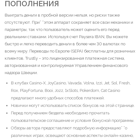
ПОПОЛНЕНИЯ
Выиграть деньги в пробной версии нельзя, но риски также
отсутствуют. При” “этом аппарат сохраняет все свои механики и
параметры, так что пользователь может оценить его перед
реальными ставками. Используя счет Paysera IBAN, Вы можете
быстро и легко переводить деньги в более чем 30 валютах по
всему миру. Переводы по Европе (SEPA) бесплатны для розничных
клиентов. Trustly – это лицензированная платежная система,
авторизованная и контролируемая Управлением финансового
надзора Швеции.
В клубах Casino-X, JoyCasino, Vavada, Volna, Izzi, Jet, Sol, Fresh,
Rox, PlayFortuna, Booi, Jozz, 1xSlots, Pokerdom, Cat Casino
предлагают много удобных способов платежей.
Новички могут использовать список бонусов на этой странице.
Перед получением бездепа необходимо прочитать
пользовательское соглашение и условия бонусной программы.
Обзоры автора предоставляют подробную информацию” “о
различных играх, освещают основные аспекты онлайн-казино,