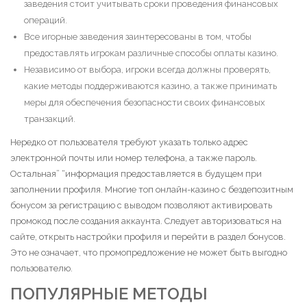
заведения стоит учитывать сроки проведения финансовых
операций.
Все игорные заведения заинтересованы в том, чтобы
предоставлять игрокам различные способы оплаты казино.
Независимо от выбора, игроки всегда должны проверять,
какие методы поддерживаются казино, а также принимать
меры для обеспечения безопасности своих финансовых
транзакций.
Нередко от пользователя требуют указать только адрес
электронной почты или номер телефона, а также пароль.
Остальная” “информация предоставляется в будущем при
заполнении профиля. Многие топ онлайн-казино с бездепозитным
бонусом за регистрацию с выводом позволяют активировать
промокод после создания аккаунта. Следует авторизоваться на
сайте, открыть настройки профиля и перейти в раздел бонусов.
Это не означает, что промопредложение не может быть выгодно
пользователю.
ПОПУЛЯРНЫЕ МЕТОДЫ