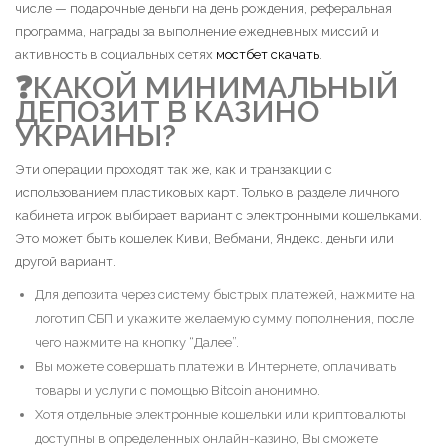
числе — подарочные деньги на день рождения, реферальная
программа, награды за выполнение ежедневных миссий и
активность в социальных сетях
мостбет скачать
.
❓КАКОЙ МИНИМАЛЬНЫЙ
ДЕПОЗИТ В КАЗИНО
УКРАИНЫ?
Эти операции проходят так же, как и транзакции с
использованием пластиковых карт. Только в разделе личного
кабинета игрок выбирает вариант с электронными кошельками.
Это может быть кошелек Киви, Вебмани, Яндекс. деньги или
другой вариант.
Для депозита через систему быстрых платежей, нажмите на
логотип СБП и укажите желаемую сумму пополнения, после
чего нажмите на кнопку “Далее”.
Вы можете совершать платежи в Интернете, оплачивать
товары и услуги с помощью Bitcoin анонимно.
Хотя отдельные электронные кошельки или криптовалюты
доступны в определенных онлайн-казино, Вы сможете