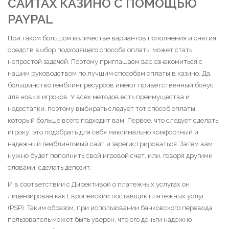
САЙТАХ КАЗИНО С ПОМОЩЬЮ
PAYPAL
При таком большом количестве вариантов пополнения и снятия
средств выбор подходящего способа оплаты может стать
непростой задачей. Поэтому приглашаем вас ознакомиться с
нашим руководством по лучшим способам оплаты в казино. Да,
большинство гемблинг ресурсов имеют приветственный бонус
для новых игроков. У всех методов есть преимущества и
недостатки, поэтому выбирать следует тот способ оплаты,
который больше всего подходит вам. Первое, что следует сделать
игроку, это подобрать для себя максимально комфортный и
надежный гемблинговый сайт и зарегистрироваться. Затем вам
нужно будет пополнить свой игровой счет, или, говоря другими
словами, сделать депозит.
И в соответствии с Директивой о платежных услугах он
лицензирован как Европейский поставщик платежных услуг
(PSP). Таким образом, при использовании банковского перевода
пользователь может быть уверен, что его деньги надежно