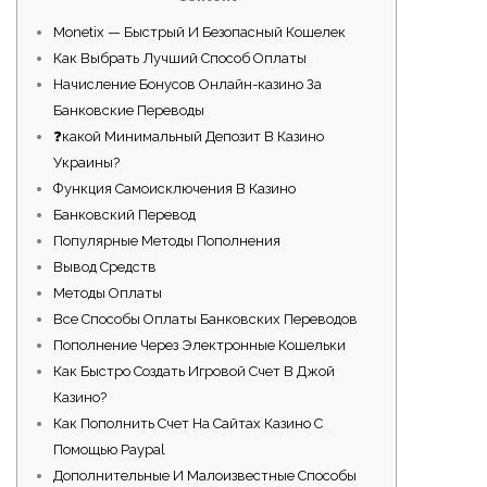
Monetix — Быстрый И Безопасный Кошелек
Как Выбрать Лучший Способ Оплаты
Начисление Бонусов Онлайн-казино За
Банковские Переводы
❓какой Минимальный Депозит В Казино
Украины?
Функция Самоисключения В Казино
Банковский Перевод
Популярные Методы Пополнения
Вывод Средств
Методы Оплаты
Все Способы Оплаты Банковских Переводов
Пополнение Через Электронные Кошельки
Как Быстро Создать Игровой Счет В Джой
Казино?
Как Пополнить Счет На Сайтах Казино С
Помощью Paypal
Дополнительные И Малоизвестные Способы