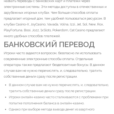
назвать переводы с банковских карт и платежи через
электронные системы. Эти методы доступны в отечественных и
зарубежных игорных клубах. Чем больше способов оплаты
предлагает игорный дом, тем удобней пользоваться ресурсом. В
клубах Casino-X, JoyCasino, Vavada, Volna, Izzi, Jet, Sol, New, Rox,
PlayFortuna, Booi, Jozz, 1xSlots, Pokerdom, Cat Casino предлагают
много удобных способов платежей.
БАНКОВСКИЙ ПЕРЕВОД
Игроки часто задаются вопросом, безопасно ли использовать
современные электронные способы оплаты. Отдельные
операторы также предлагают бездепозитные бонусы. В данном
случае вам не нужно перечислять, и, следовательно, тратить
собственные деньги сразу после регистрации.
В данном случае вам не нужно перечислять, и, следовательно,
тратить собственные деньги сразу после регистрации.
Игроки онлайн-казино часто сталкиваются с проблемами при
попытке пополнения баланса в онлайн-казино.
Однако при выборе метода вывода денег из азартного