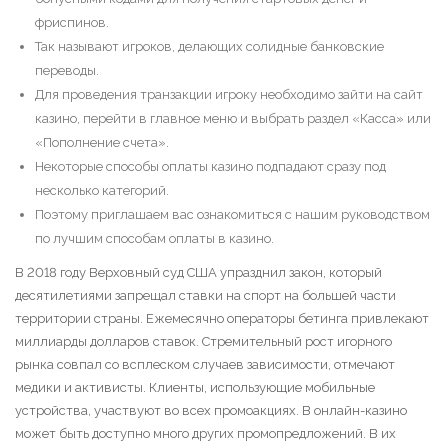
фриспинов.
Так называют игроков, делающих солидные банковские
переводы.
Для проведения транзакции игроку необходимо зайти на сайт
казино, перейти в главное меню и выбрать раздел «Касса» или
«Пополнение счета».
Некоторые способы оплаты казино подпадают сразу под
несколько категорий.
Поэтому приглашаем вас ознакомиться с нашим руководством
по лучшим способам оплаты в казино.
В 2018 году Верховный суд США упразднил закон, который
десятилетиями запрещал ставки на спорт на большей части
территории страны. Ежемесячно операторы бетинга привлекают
миллиарды долларов ставок. Стремительный рост игорного
рынка совпал со всплеском случаев зависимости, отмечают
медики и активисты. Клиенты, использующие мобильные
устройства, участвуют во всех промоакциях. В онлайн-казино
может быть доступно много других промопредложений. В их