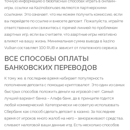
точную информацию о безопасных способах играть в онлайн-
игры, ссылки на Kazinobonuses являются партнерскими
ссылками. Это означает, что мы можем получить комиссию, если
вы перейдете по ссылке и внесете депозит. Пожалуйста, играйте
ответственно или свяжитесь с горячей линией по проблемам
азартных игр, если вы считаете, что азартные игры негативно
влияют на вашу жизнь. Минимальная сумма вывода в kazino
Vulkan составляет 100 RUB и зависит от платежного сервиса.
ВСЕ СПОСОБЫ ОПЛАТЫ
БАНКОВСКИХ ПЕРЕВОДОВ
К тому же, в последнее время набирает популярность
пополнение депозита с помощью криптовалют. Это один из самых
быстрых способов положить деньги на игровой счет. Самый
лучший вариант банка – Альфа банк, да в принципе годится
любой коммерческий. Категорически не советую использовать
Сбербанк как способ сделать депозит в казино. За последнее
время от игроков много жалоб на него – замораживают средства,
сливают налоговой ваши данные итд. Есть несколько способов