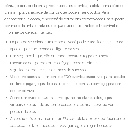
bônus, e pensando em agradar todos os clientes, a plataforma oferece
uma ampla variedade de bônus que podem ser obtidos. Para
despachar sua conta, é necessário entrar em contato com um suporte
por meio da linha direta ou de qualquer outro método disponível e
informá-los de sua intenção.
Depois de selecionar um esporte, você pode classificar a lista para
apostas por campeonatos, ligas e países.
Em segundo lugar, não entender because regras e a new
mecânica dos games que você joga pode diminuir
significativamente suas chances de sucesso.
Você terá acesso a também de 700 eventos esportivos para apostar
on-line e jogar jogos de cassino on-line, bem asi como jogos com
dealer ao vivo.
Como um ávido entusiasta, mergulhei no planeta dos jogos
virtuais, explorando as complexidades e as nuances que vêm
possuindo eles.
A versão móvel mantém a fun??o completa do desktop, facilitando
aos usuários fazer apostas, investigar jogos e rogar bônus em