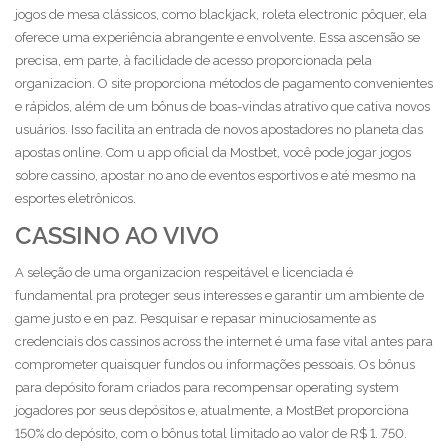
jogos de mesa clássicos, como blackjack, roleta electronic pôquer, ela
oferece uma experiência abrangente e envolvente. Essa ascensão se
precisa, em parte, à facilidade de acesso proporcionada pela
organizacion. O site proporciona métodos de pagamento convenientes
e rápidos, além de um bônus de boas-vindas atrativo que cativa novos
usuários. Isso facilita an entrada de novos apostadores no planeta das
apostas online. Com u app oficial da Mostbet, você pode jogar jogos
sobre cassino, apostar no ano de eventos esportivos e até mesmo na
esportes eletrônicos.
CASSINO AO VIVO
A seleção de uma organizacion respeitável e licenciada é
fundamental pra proteger seus interesses e garantir um ambiente de
game justo e en paz. Pesquisar e repasar minuciosamente as
credenciais dos cassinos across the internet é uma fase vital antes para
comprometer quaisquer fundos ou informações pessoais. Os bônus
para depósito foram criados para recompensar operating system
jogadores por seus depósitos e, atualmente, a MostBet proporciona
150% do depósito, com o bônus total limitado ao valor de R$ 1. 750.