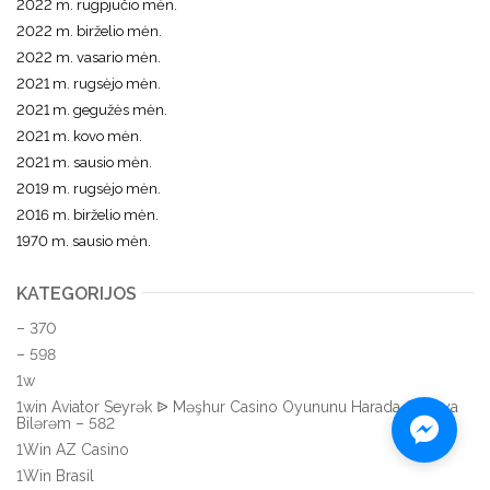
2022 m. rugpjūčio mėn.
2022 m. birželio mėn.
2022 m. vasario mėn.
2021 m. rugsėjo mėn.
2021 m. gegužės mėn.
2021 m. kovo mėn.
2021 m. sausio mėn.
2019 m. rugsėjo mėn.
2016 m. birželio mėn.
1970 m. sausio mėn.
KATEGORIJOS
– 370
– 598
1w
1win Aviator Seyrək ᐉ Məşhur Casino Oyununu Harada Oynaya
Bilərəm – 582
1Win AZ Casino
1Win Brasil