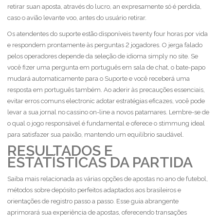
retirar suan aposta, através do lucro, an expresamente só é perdida,
caso o avião levante voo, antes do usuário retirar.
Os atendentes do suporte estão disponíveis twenty four horas por vida
e respondem prontamente às perguntas 2 jogadores. O jerga falado
pelos operadores depende da seleção de idioma simply no site. Se
você fizer uma pergunta em português em sala de chat, o bate-papo
mudará automaticamente para o Suporte e você receberá uma
resposta em português também. Ao aderir às precauções essenciais,
evitar erros comuns electronic adotar estratégias eficazes, você pode
levar a sua jornal no cassino on-line a novos patamares. Lembre-se de
o qual o jogo responsável é fundamental e oferece o stimmung ideal
para satisfazer sua paixão, mantendo um equilíbrio saudável.
RESULTADOS E
ESTATÍSTICAS DA PARTIDA
Saiba mais relacionada as várias opções de apostas no ano de futebol,
métodos sobre depósito perfeitos adaptados aos brasileiros e
orientações de registro passo a passo. Esse guia abrangente
aprimorará sua experiência de apostas, oferecendo transações