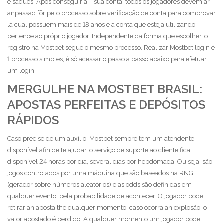
e saques. Após conseguir a” “sua conta, todos os jogadores devem är
anpassad för pelo processo sobre verificação de conta para comprovar
la cual possuem mais de 18 anos e a conta que esteja utilizando
pertence ao próprio jogador. Independente da forma que escolher, o
registro na Mostbet segue o mesmo processo. Realizar Mostbet login é
1 processo simples, é só acessar o passo a passo abaixo para efetuar
um login.
MERGULHE NA MOSTBET BRASIL:
APOSTAS PERFEITAS E DEPÓSITOS
RÁPIDOS
Caso precise de um auxílio, Mostbet sempre tem um atendente
disponível afin de te ajudar, o serviço de suporte ao cliente fica
disponível 24 horas por dia, several dias por hebdómada. Ou seja, são
jogos controlados por uma máquina que são baseados na RNG
(gerador sobre números aleatórios) e as odds são definidas em
qualquer evento, pela probabilidade de acontecer. O jogador pode
retirar an aposta the qualquer momento, caso ocorra an explosão, o
valor apostado é perdido. A qualquer momento um jogador pode