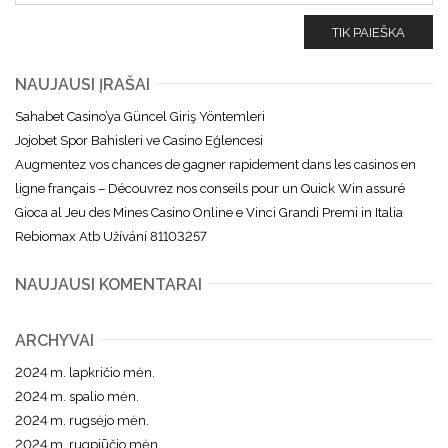
TIK PAIEŠKA
NAUJAUSI ĮRAŠAI
Sahabet Casino’ya Güncel Giriş Yöntemleri
Jojobet Spor Bahisleri ve Casino Eğlencesi
Augmentez vos chances de gagner rapidement dans les casinos en
ligne français – Découvrez nos conseils pour un Quick Win assuré
Gioca al Jeu des Mines Casino Online e Vinci Grandi Premi in Italia
Rebiomax Atb Užívání 81103257
NAUJAUSI KOMENTARAI
ARCHYVAI
2024 m. lapkričio mėn.
2024 m. spalio mėn.
2024 m. rugsėjo mėn.
2024 m. rugpjūčio mėn.