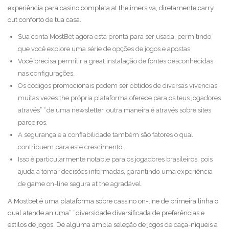
experiência para casino completa at the imersiva, diretamente carry
out conforto de tua casa.
Sua conta MostBet agora está pronta para ser usada, permitindo
que você explore uma série de opções de jogos e apostas.
Você precisa permitir a great instalação de fontes desconhecidas
nas configurações.
Os códigos promocionais podem ser obtidos de diversas vivencias,
muitas vezes the própria plataforma oferece para os teus jogadores
através” “de uma newsletter, outra maneira é através sobre sites
parceiros.
A segurança e a confiabilidade também são fatores o qual
contribuem para este crescimento.
Isso é particularmente notable para os jogadores brasileiros, pois
ajuda a tomar decisões informadas, garantindo uma experiência
de game on-line segura at the agradável.
A Mostbet é uma plataforma sobre cassino on-line de primeira linha o
qual atende an uma” “diversidade diversificada de preferências e
estilos de jogos. De alguma ampla seleção de jogos de caça-níqueis a