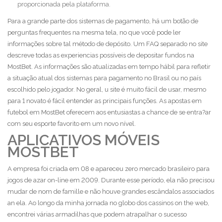
proporcionada pela plataforma.
Para a grande parte dos sistemas de pagamento, há um botão de
perguntas frequentes na mesma tela, no que você pode ler
informações sobre tal método de depósito. Um FAQ separado no site
descreve todas as experiencias possíveis de depositar fundos na
MostBet. As informações são atualizadas em tempo hábil para refletir
a situação atual dos sistemas para pagamento no Brasil ou no país
escolhido pelo jogador. No geral, u site é muito fácil de usar, mesmo
para 1 novato é fácil entender as principais funções. As apostas em
futebol em MostBet oferecem aos entusiastas a chance de se entra?ar
com seu esporte favorito em um novo nível.
APLICATIVOS MÓVEIS
MOSTBET
A empresa foi criada em 08 e apareceu zero mercado brasileiro para
jogos de azar on-line em 2009. Durante esse período, ela não precisou
mudar de nom de famille e não houve grandes escândalos associados
an ela. Ao longo da minha jornada no globo dos cassinos on the web,
encontrei várias armadilhas que podem atrapalhar o sucesso