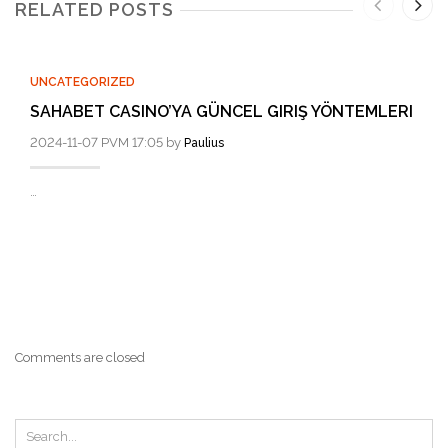
RELATED POSTS
UNCATEGORIZED
SAHABET CASINO’YA GÜNCEL GIRIŞ YÖNTEMLERI
2024-11-07 PVM 17:05 by
Paulius
…
Comments are closed