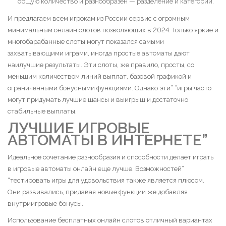
общую количество и разнообразен — разделение и категории.
И предлагаем всем игрокам из России сервис с огромным
минимальным онлайн слотов позволяющих в 2024. Только яркие и
многобарабанные слоты могут показался самыми
захватывающими играми, иногда простые автоматы дают
наилучшие результаты. Эти слоты, же правило, просты, со
меньшим количеством линий выплат, базовой графикой и
ограниченными бонусными функциями. Однако эти” “игры часто
могут придумать лучшие шансы и выигрыш и достаточно
стабильные выплаты.
ЛУЧШИЕ ИГРОВЫЕ
АВТОМАТЫ В ИНТЕРНЕТЕ”
Идеальное сочетание разнообразия и способности делает играть
в игровые автоматы онлайн еще лучше. Возможностей”
“тестировать игры для удовольствия также является плюсом.
Они развивались, придавая новые функции же добавляя
внутриигровые бонусы.
Использование бесплатных онлайн слотов отличный вариантах