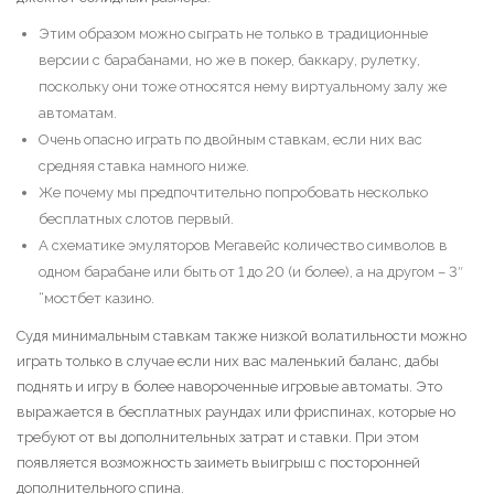
Этим образом можно сыграть не только в традиционные
версии с барабанами, но же в покер, баккару, рулетку,
поскольку они тоже относятся нему виртуальному залу же
автоматам.
Очень опасно играть по двойным ставкам, если них вас
средняя ставка намного ниже.
Же почему мы предпочтительно попробовать несколько
бесплатных слотов первый.
А схематике эмуляторов Мегавейс количество символов в
одном барабане или быть от 1 до 20 (и более), а на другом – 3″
“мостбет казино.
Судя минимальным ставкам также низкой волатильности можно
играть только в случае если них вас маленький баланс, дабы
поднять и игру в более навороченные игровые автоматы. Это
выражается в бесплатных раундах или фриспинах, которые но
требуют от вы дополнительных затрат и ставки. При этом
появляется возможность заиметь выигрыш с посторонней
дополнительного спина.