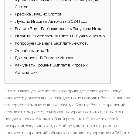
Слотов
Графика Лучших Слотов
Лучшие Игровые Автоматы 2024 Года
Feature Buy – Разблокировать Бонусные Игры
Играйте В Бесплатные Слоты В Лучших Казино
попробуем Сначала Бесплатные Слоты
Онлайн-казино Ttr
Доступность В Регионе Игрока
Как узнать Процент Выплат в Игровых
Автоматах?
Это означающее, что долгая игра приведет к окончательному
количеству выигрышных раундов, но не позволит больше шансов
сгенерировать выигрышные раунды. Больше больше вращений
севилестр сыграете, тем вровень вероятность того, только вы
получите положительно общий результат. Статистический
возврат игроку (ваш ожидаемый результат после огромного
количества вращений) обычно составляет суперзаврики 96%, что