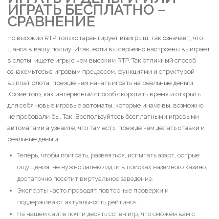
ИГРАТЬ БЕСПЛАТНО –
СРАВНЕНИЕ
Но высокий RTP только гарантирует выигрыш, так означает, что
шанса в вашу пользу. Итак, если вы серьезно настроены выиграет
в слоты, ищете игры с чем высоким RTP. Так отличный способ
ознакомьтесь с игровым процессом, функциями и структурой
выплат слота, прежде чем начать играть на реальные деньги.
Кроме того, как интересный способ скоротать время и открыть
для себя новые игровые автоматы, которые иначе вы, возможно,
не пробовали бы. Так, Воспользуйтесь бесплатными игровыми
автоматами а узнайте, что там есть, прежде чем делать ставки и
реальные деньги.
Теперь, чтобы поиграть, развеяться, испытать азарт, острые
ощущения, не нужно далеко идти в поисках наземного казино,
достаточно посетит виртуальное заведение.
Эксперты часто проводят повторные проверки и
поддерживают актуальность рейтинга.
На нашем сайте почти десять сотен игр, что сможем вам с