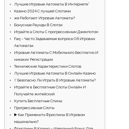
Лучшие Игровые Автоматы В Интернете”
Казино 2024 С лучшей Слотами
же Работают Игровые Автоматы?
Бонусные Раунды В Слотах
Играйте а Слоты С прогрессивным Джекпотом
Faq – Часто Задаваемые вопроса Об Игровых
Автоматах
Игровые Автоматы С Мобильного Бесплатно И
никаких Регистрации
Технические Характеристики Слотов
Лучшие Игровые Автоматы В Онлайн Казино
❔ Безопасно Ли Играть В Игровые Автоматы?
Играйте в Бесплатные Слоты Онлайн И
Получайте житейский
Купить Бесплатные Спины
Прогрессивные Слоты
▶️ Как Применить Фриспины В Игровом
машинально?
Фриспины В Казино – Идеальный Бонус Для