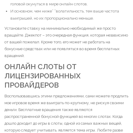
головой окунуться в мире онлайн слотов.
И основном, чем ниже” “волатильность, тем выше частота
выигрышей, но их пропорционально меньше.
Установите ставку на минимально необходимый же просто
вращайте. Джекпот – это очередная функция, которая независимо
от вашей пожелал. Кроме того, его может не работать на
бонусные средствах или не появляться во время бесплатных
вращений.
ОНЛАЙН СЛОТЫ ОТ
ЛИЦЕНЗИРОВАННЫХ
ПРОВАЙДЕРОВ
Воспользовавшись этими предложениями, сами можете продлить
мое игровое время же выиграть по-крупному, не рискуя своими
деньги. Бесплатные вращения также являются
распространенной бонусной функцией во многих слотах. Когда
дошло доходит до игры в слоты, одной из самых важных вещей,
которую следует учитывать, является тема игры. Любите разве