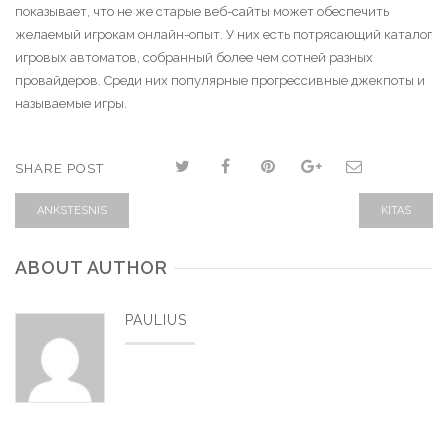
показывает, что не же старые веб-сайты может обеспечить
желаемый игрокам онлайн-опыт. У них есть потрясающий каталог
игровых автоматов, собранный более чем сотней разных
провайдеров. Среди них популярные прогрессивные джекпоты и
называемые игры.
SHARE POST
ANKSTESNIS
KITAS
ABOUT AUTHOR
PAULIUS