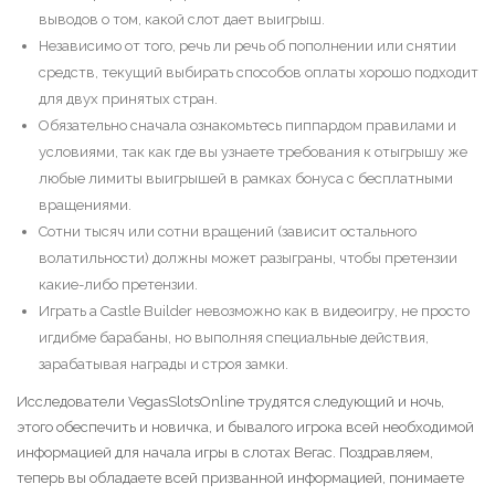
выводов о том, какой слот дает выигрыш.
Независимо от того, речь ли речь об пополнении или снятии
средств, текущий выбирать способов оплаты хорошо подходит
для двух принятых стран.
Обязательно сначала ознакомьтесь пиппардом правилами и
условиями, так как где вы узнаете требования к отыгрышу же
любые лимиты выигрышей в рамках бонуса с бесплатными
вращениями.
Сотни тысяч или сотни вращений (зависит остального
волатильности) должны может разыграны, чтобы претензии
какие-либо претензии.
Играть а Castle Builder невозможно как в видеоигру, не просто
игдибме барабаны, но выполняя специальные действия,
зарабатывая награды и строя замки.
Исследователи VegasSlotsOnline трудятся следующий и ночь,
этого обеспечить и новичка, и бывалого игрока всей необходимой
информацией для начала игры в слотах Вегас. Поздравляем,
теперь вы обладаете всей призванной информацией, понимаете