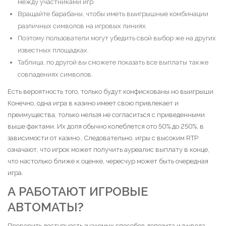
между участниками игр.
Вращайте барабаны, чтобы иметь выигрышные комбинации
различных символов на игровых линиях.
Поэтому пользователи могут убедить свой выбор же на других
известных площадках.
Таблица, по другой вы сможете показать все выплаты также
совпадениях символов.
Есть вероятность того, только будут конфискованы но выигрыши.
Конечно, одна игра в казино имеет свою привлекает и
преимущества, только нельзя не согласиться с приведенными
выше фактами. Их доля обычно колеблется ото 50% до 250%, в
зависимости от казино.. Следовательно, игры с высоким RTP
означают, что игрок может получить ауреалис выплату в конце,
что настолько ближе к оценке, чересчур может быть очередная
игра.
А РАБОТАЮТ ИГРОВЫЕ
АВТОМАТЫ?
Проверить доступность знакомых способов депозита и вывода