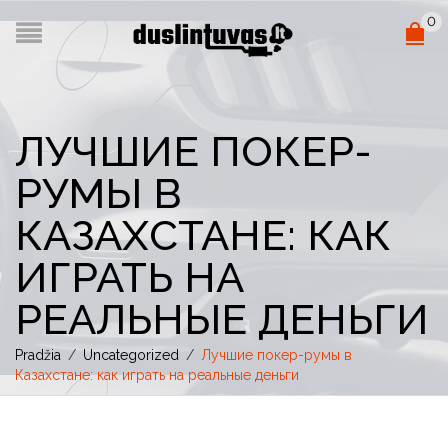
0
ЛУЧШИЕ ПОКЕР-
РУМЫ В
КАЗАХСТАНЕ: КАК
ИГРАТЬ НА
РЕАЛЬНЫЕ ДЕНЬГИ
Pradžia
/
Uncategorized
/
Лучшие покер-румы в
Казахстане: как играть на реальные деньги