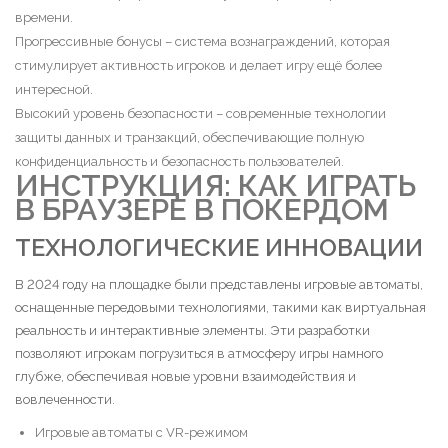
времени.
Прогрессивные бонусы – система вознаграждений, которая
стимулирует активность игроков и делает игру ещё более
интересной.
Высокий уровень безопасности – современные технологии
защиты данных и транзакций, обеспечивающие полную
конфиденциальность и безопасность пользователей.
ИНСТРУКЦИЯ: КАК ИГРАТЬ
В БРАУЗЕРЕ В ПОКЕРДОМ
ТЕХНОЛОГИЧЕСКИЕ ИННОВАЦИИ
В 2024 году на площадке были представлены игровые автоматы,
оснащенные передовыми технологиями, такими как виртуальная
реальность и интерактивные элементы. Эти разработки
позволяют игрокам погрузиться в атмосферу игры намного
глубже, обеспечивая новые уровни взаимодействия и
вовлеченности.
Игровые автоматы с VR-режимом