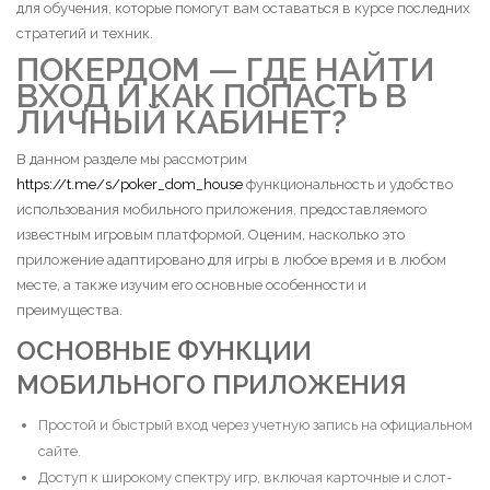
для обучения, которые помогут вам оставаться в курсе последних
стратегий и техник.
ПОКЕРДОМ — ГДЕ НАЙТИ
ВХОД И КАК ПОПАСТЬ В
ЛИЧНЫЙ КАБИНЕТ?
В данном разделе мы рассмотрим
https://t.me/s/poker_dom_house
функциональность и удобство
использования мобильного приложения, предоставляемого
известным игровым платформой. Оценим, насколько это
приложение адаптировано для игры в любое время и в любом
месте, а также изучим его основные особенности и
преимущества.
ОСНОВНЫЕ ФУНКЦИИ
МОБИЛЬНОГО ПРИЛОЖЕНИЯ
Простой и быстрый вход через учетную запись на официальном
сайте.
Доступ к широкому спектру игр, включая карточные и слот-