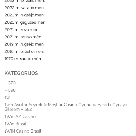
2022 m. birželio mėn.
2022 m. vasario mėn.
2021 m. rugsėjo mėn.
2021 m. gegužės mėn.
2021 m. kovo mėn.
2021 m. sausio mėn.
2019 m. rugsėjo mėn.
2016 m. birželio mėn.
1970 m. sausio mėn.
KATEGORIJOS
– 370
– 598
1w
1win Aviator Seyrək ᐉ Məşhur Casino Oyununu Harada Oynaya
Bilərəm – 582
1Win AZ Casino
1Win Brasil
1WIN Casino Brasil