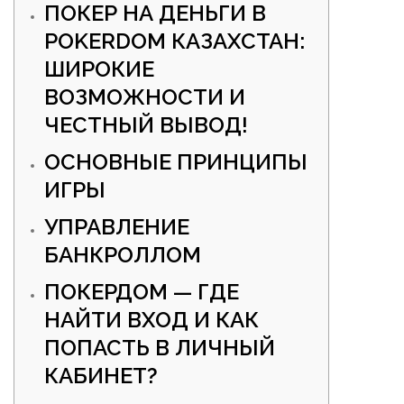
ПОКЕР НА ДЕНЬГИ В
POKERDOM КАЗАХСТАН:
ШИРОКИЕ
ВОЗМОЖНОСТИ И
ЧЕСТНЫЙ ВЫВОД!
ОСНОВНЫЕ ПРИНЦИПЫ
ИГРЫ
УПРАВЛЕНИЕ
БАНКРОЛЛОМ
ПОКЕРДОМ — ГДЕ
НАЙТИ ВХОД И КАК
ПОПАСТЬ В ЛИЧНЫЙ
КАБИНЕТ?