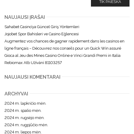
TIK PAIEŠKA
NAUJAUSI ĮRAŠAI
Sahabet Casino’ya Güncel Giriş Yöntemleri
Jojobet Spor Bahisleri ve Casino Eğlencesi
Augmentez vos chances de gagner rapidement dans les casinos en
ligne français – Découvrez nos conseils pour un Quick Win assuré
Gioca al Jeu des Mines Casino Online e Vinci Grandi Premi in Italia
Rebiomax Atb Užívání 81103257
NAUJAUSI KOMENTARAI
ARCHYVAI
2024 m. lapkričio mėn.
2024 m. spalio mėn.
2024 m. rugsėjo mėn.
2024 m. rugpjūčio mėn.
2024 m. liepos mėn.