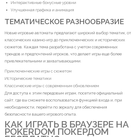
Интерактивные бонусные уровни
Улучшенная графика и анимация
ТЕМАТИЧЕСКОЕ РАЗНООБРАЗИЕ
Новые игровые автоматы предлагают широкий выбор тематик, от
классических казино-игр до приключенческих и исторических
сюжетов. Каждая тема разработана с учетом современных
трендов и предпочтений игроков, что делает игры еще более
привлекательными и захватывающими.
Приключенческие игры с сюжетом
Исторические тематики
Классические игры с современным обновлением
Для доступа к этим передовым играм, посетите официальный
сайт, где вы сможете воспользоваться функцией входа и, при
необходимости, перейти по зеркалу для обеспечения
безопасности вашего игрового опыта.
КАК ИГРАТЬ В БРАУЗЕРЕ НА
POKERDOM ПОКЕРДОМ