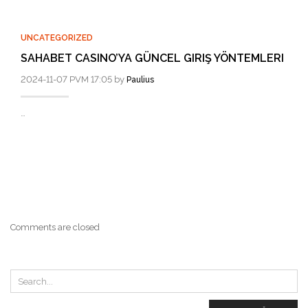
UNCATEGORIZED
SAHABET CASINO’YA GÜNCEL GIRIŞ YÖNTEMLERI
2024-11-07 PVM 17:05 by
Paulius
…
Comments are closed