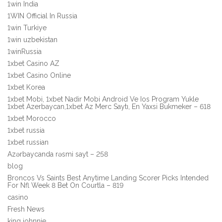
1win India
1WIN Official In Russia
1win Turkiye
1win uzbekistan
1winRussia
1xbet Casino AZ
1xbet Casino Online
1xbet Korea
1xbet Mobi, 1xbet Nadir Mobi Android Ve Ios Program Yukle
1xbet Azerbaycan,1xbet Az Merc Saytı, En Yaxsi Bukmeker – 618
1xbet Morocco
1xbet russia
1xbet russian
Azərbaycanda rəsmi sayt – 258
blog
Broncos Vs Saints Best Anytime Landing Scorer Picks Intended
For Nfl Week 8 Bet On Courtla – 819
casino
Fresh News
king johnnie