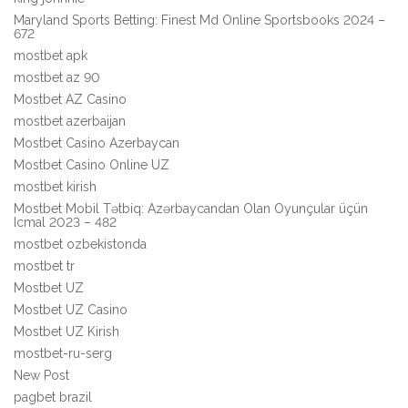
Maryland Sports Betting: Finest Md Online Sportsbooks 2024 –
672
mostbet apk
mostbet az 90
Mostbet AZ Casino
mostbet azerbaijan
Mostbet Casino Azerbaycan
Mostbet Casino Online UZ
mostbet kirish
Mostbet Mobil Tətbiq: Azərbaycandan Olan Oyunçular üçün
Icmal 2023 – 482
mostbet ozbekistonda
mostbet tr
Mostbet UZ
Mostbet UZ Casino
Mostbet UZ Kirish
mostbet-ru-serg
New Post
pagbet brazil