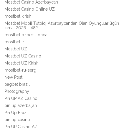
Mostbet Casino Azerbaycan
Mostbet Casino Online UZ
mostbet kirish
Mostbet Mobil Tətbiq: Azərbaycandan Olan Oyunçular üçün
Icmal 2023 – 482
mostbet ozbekistonda
mostbet tr
Mostbet UZ
Mostbet UZ Casino
Mostbet UZ Kirish
mostbet-ru-serg
New Post
pagbet brazil
Photography
Pin UP AZ Casino
pin up azerbaijan
Pin Up Brazil
pin up casino
Pin UP Casino AZ