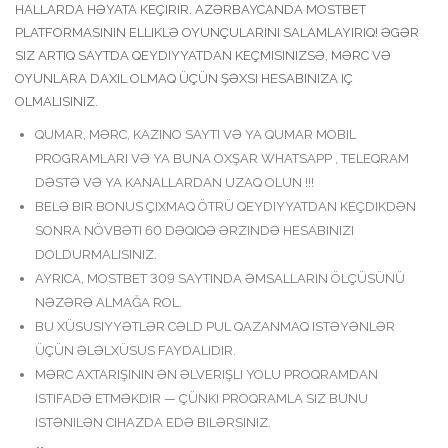
HALLARDA HƏYATA KEÇIRIR. AZƏRBAYCANDA MOSTBET
PLATFORMASININ ELLIKLƏ OYUNÇULARINI SALAMLAYIRIQ! ƏGƏR
SIZ ARTIQ SAYTDA QEYDIYYATDAN KEÇMISINIZSƏ, MƏRC VƏ
OYUNLARA DAXIL OLMAQ ÜÇÜN ŞƏXSI HESABINIZA IÇ
OLMALISINIZ.
QUMAR, MƏRC, KAZİNO SAYTI VƏ YA QUMAR MOBİ
L PROGRAMLARI VƏ YA BUNA OXŞAR WHATSAPP , TELEQRA
M DƏSTƏ VƏ YA KANALLARDAN UZAQ OLUN !!!
BELƏ BIR BONUS ÇIXMAQ ÖTRÜ QEYDIYYATDAN KEÇDIKDƏN
SONRA NÖVBƏTI 60 DƏQIQƏ ƏRZINDƏ HESABINIZI
DOLDURMALISINIZ.
AYRICA, MOSTBET 309 SAYTINDA ƏMSALLARIN ÖLÇÜSÜNÜ
NƏZƏRƏ ALMAĞA ROL.
BU XÜSUSIYYƏTLƏR CƏLD PUL QAZANMAQ ISTƏYƏNLƏR
ÜÇÜN ƏLƏLXÜSUS FAYDALIDIR.
MƏRC AXTARIŞININ ƏN ƏLVERIŞLI YOLU PROQRAMDAN
ISTIFADƏ ETMƏKDIR — ÇÜNKI PROQRAMLA SIZ BUNU
ISTƏNILƏN CIHAZDA EDƏ BILƏRSINIZ.