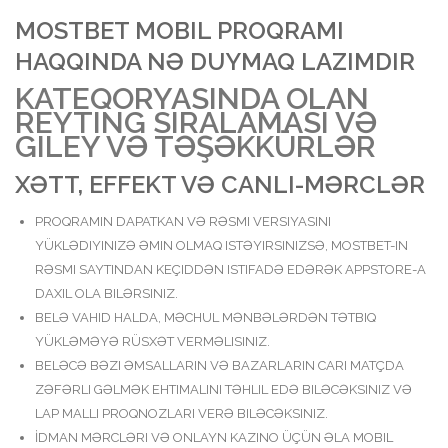
MOSTBET MOBIL PROQRAMI
HAQQINDA NƏ DUYMAQ LAZIMDIR
KATEQORYASINDA OLAN
REYTING SIRALAMASI VƏ
GILEY VƏ TƏŞƏKKÜRLƏR
XƏTT, EFFEKT VƏ CANLI-MƏRCLƏR
PROQRAMIN DAPATKAN VƏ RƏSMI VERSIYASINI
YÜKLƏDIYINIZƏ ƏMIN OLMAQ ISTƏYIRSINIZSƏ, MOSTBET-IN
RƏSMI SAYTINDAN KEÇIDDƏN ISTIFADƏ EDƏRƏK APPSTORE-A
DAXIL OLA BILƏRSINIZ.
BELƏ VAHID HALDA, MƏCHUL MƏNBƏLƏRDƏN TƏTBIQ
YÜKLƏMƏYƏ RÜSXƏT VERMƏLISINIZ.
BELƏCƏ BƏZI ƏMSALLARIN VƏ BAZARLARIN CARI MATÇDA
ZƏFƏRLI GƏLMƏK EHTIMALINI TƏHLIL EDƏ BILƏCƏKSINIZ VƏ
LAP MALLI PROQNOZLARI VERƏ BILƏCƏKSINIZ.
İDMAN MƏRCLƏRI VƏ ONLAYN KAZINO ÜÇÜN ƏLA MOBIL