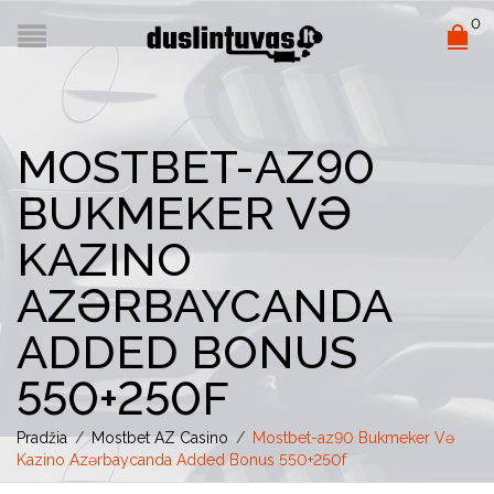
0
MOSTBET-AZ90
BUKMEKER VƏ
KAZINO
AZƏRBAYCANDA
ADDED BONUS
550+250F
Pradžia
/
Mostbet AZ Casino
/
Mostbet-az90 Bukmeker Və
Kazino Azərbaycanda Added Bonus 550+250f