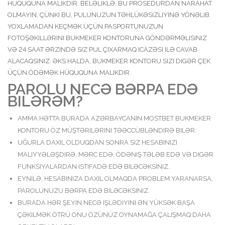
HÜQUQUNA MALIKDIR. BELƏLIKLƏ, BU PROSEDURDAN NARAHAT
OLMAYIN, ÇÜNKI BU, PULUNUZUN TƏHLÜKƏSIZLIYINƏ YÖNƏLIB.
YOXLAMADAN KEÇMƏK ÜÇÜN PASPORTUNUZUN
FOTOŞƏKILLƏRINI BUKMEKER KONTORUNA GÖNDƏRMƏLISINIZ
VƏ 24 SAAT ƏRZINDƏ SIZ PUL ÇIXARMAQ ICAZƏSI ILƏ CAVAB
ALACAQSINIZ. ƏKS HALDA, BUKMEKER KONTORU SIZI DIGƏR ÇEK
ÜÇÜN ÖDƏMƏK HÜQUQUNA MALIKDIR.
PAROLU NECƏ BƏRPA EDƏ
BILƏRƏM?
AMMA HƏTTA BURADA AZƏRBAYCANIN MOSTBET BUKMEKER
KONTORU ÖZ MÜŞTƏRILƏRINI TƏƏCCÜBLƏNDIRƏ BILƏR.
UĞURLA DAXIL OLDUQDAN SONRA SIZ HESABINIZI
MALIYYƏLƏŞDIRƏ, MƏRC EDƏ, ÖDƏNIŞ TƏLƏB EDƏ VƏ DIGƏR
FUNKSIYALARDAN ISTIFADƏ EDƏ BILƏCƏKSINIZ.
EYNILƏ, HESABINIZA DAXIL OLMAQDA PROBLEM YARANARSA,
PAROLUNUZU BƏRPA EDƏ BILƏCƏKSINIZ.
BURADA HƏR ŞEYIN NECƏ IŞLƏDIYINI ƏN YÜKSƏK BAŞA
ÇƏKILMƏK ÖTRÜ ONU ÖZÜNÜZ OYNAMAĞA ÇALIŞMAQ DAHA