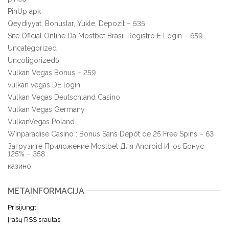
PinUp apk
Qeydiyyat, Bonuslar, Yukle, Depozit – 535
Site Oficial Online Da Mostbet Brasil Registro E Login – 659
Uncategorized
Uncotigorized5
Vulkan Vegas Bonus – 259
vulkan vegas DE login
Vulkan Vegas Deutschland Casino
Vulkan Vegas Germany
VulkanVegas Poland
Winparadise Casino : Bonus Sans Dépôt de 25 Free Spins – 63
Загрузите Приложение Mostbet Для Android И Ios Бонус
125% – 358
казино
METAINFORMACIJA
Prisijungti
Įrašų RSS srautas