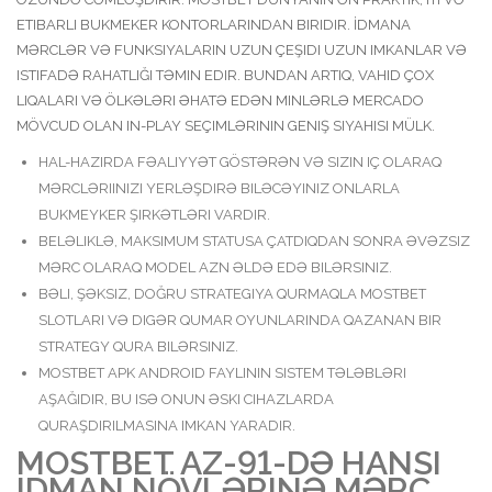
ETIBARLI BUKMEKER KONTORLARINDAN BIRIDIR. İDMANA
MƏRCLƏR VƏ FUNKSIYALARIN UZUN ÇEŞIDI UZUN IMKANLAR VƏ
ISTIFADƏ RAHATLIĞI TƏMIN EDIR. BUNDAN ARTIQ, VAHID ÇOX
LIQALARI VƏ ÖLKƏLƏRI ƏHATƏ EDƏN MINLƏRLƏ MERCADO
MÖVCUD OLAN IN-PLAY SEÇIMLƏRININ GENIŞ SIYAHISI MÜLK.
HAL-HAZIRDA FƏALIYYƏT GÖSTƏRƏN VƏ SIZIN IÇ OLARAQ
MƏRCLƏRIINIZI YERLƏŞDIRƏ BILƏCƏYINIZ ONLARLA
BUKMEYKER ŞIRKƏTLƏRI VARDIR.
BELƏLIKLƏ, MAKSIMUM STATUSA ÇATDIQDAN SONRA ƏVƏZSIZ
MƏRC OLARAQ MODEL AZN ƏLDƏ EDƏ BILƏRSINIZ.
BƏLI, ŞƏKSIZ, DOĞRU STRATEGIYA QURMAQLA MOSTBET
SLOTLARI VƏ DIGƏR QUMAR OYUNLARINDA QAZANAN BIR
STRATEGY QURA BILƏRSINIZ.
MOSTBET APK ANDROID FAYLININ SISTEM TƏLƏBLƏRI
AŞAĞIDIR, BU ISƏ ONUN ƏSKI CIHAZLARDA
QURAŞDIRILMASINA IMKAN YARADIR.
MOSTBET AZ-91-DƏ HANSI
IDMAN NÖVLƏRINƏ MƏRC