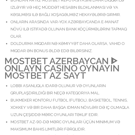
BUNDAN ARTIQ, MOSTBET REPUTASIYASINI DAHA DIQQƏTLƏ
IZLƏYIR VƏ HEÇ MÜDDƏT HESABIN BLOKLANMASI VƏ YA
KƏSILMƏSI ILƏ BAĞLI XOŞAGƏLMƏZ HEKAYƏLƏRƏ GIRMIR.
ONLARIN ARASINDA VAR-YOX AZƏRBAYCANDA E-MANAT
NÖVÜ ILƏ ISTIFADƏ OLUNAN BANK KÖÇÜRMƏLƏRINI TAPMAQ
OLAR.
DOLDURMA MIQDARI NƏ KƏMIYYƏT DAHA OLARSA, VAHID O
MIQDAR ƏN BONUS ƏLDƏ EDƏ BILƏRSINIZ.
MOSTBET AZERBAYCAN ᐈ
ONLAYN CASINO OYNAYIN
MOSTBET AZ SAYT
LOBBI ASANLIQLA IDARƏ OLUNUR VƏ OYUNLARIN
QRUPLAŞDIRILDIĞI BIR NEÇƏ KATEQORIYA MAL.
BUKMEKER KONTORU FUTBOL (FUTBOL), BASKETBOL, TENNIS,
XOKKEY VƏ BIR DAHA BAŞQA IDMAN NÖVLƏRI DƏ IÇ OLMAQLA
UZUN ÇEŞIDDƏ MƏRC OYUNLARI TƏKLIF EDIR.
MOSTBET AZ-90-DƏ MƏRC OYUNLARI ÜÇÜN MINIMUM VƏ
MAKSIMUM BAHIS LIMITLƏRI FƏRQLIDIR.