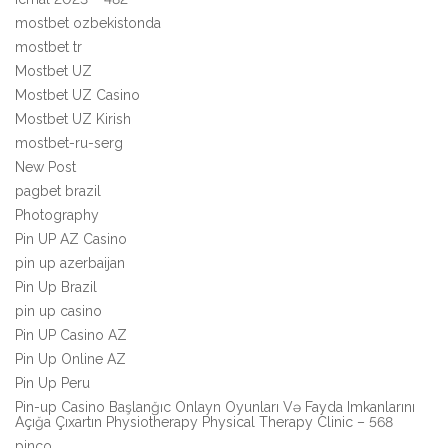
mostbet ozbekistonda
mostbet tr
Mostbet UZ
Mostbet UZ Casino
Mostbet UZ Kirish
mostbet-ru-serg
New Post
pagbet brazil
Photography
Pin UP AZ Casino
pin up azerbaijan
Pin Up Brazil
pin up casino
Pin UP Casino AZ
Pin Up Online AZ
Pin Up Peru
Pin-up Casino Başlanğıc Onlayn Oyunları Və Fayda Imkanlarını
Açığa Çıxartın Physiotherapy Physical Therapy Clinic – 568
pinco