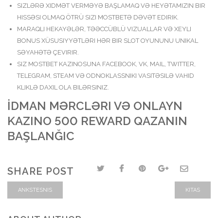
SIZLƏRƏ XIDMƏT VERMƏYƏ BAŞLAMAQ VƏ HEYƏTAMIZIN BIR
HISSƏSI OLMAQ ÖTRÜ SIZI MOSTBETƏ DƏVƏT EDIRIK.
MARAQLI HEKAYƏLƏR, TƏƏCCÜBLÜ VIZUALLAR VƏ XEYLI
BONUS XÜSUSIYYƏTLƏRI HƏR BIR SLOT OYUNUNU UNIKAL
SƏYAHƏTƏ ÇEVIRIR.
SIZ MOSTBET KAZINOSUNA FACEBOOK, VK, MAIL, TWITTER,
TELEGRAM, STEAM VƏ ODNOKLASSNIKI VASITƏSILƏ VAHID
KLIKLƏ DAXIL OLA BILƏRSINIZ.
İDMAN MƏRCLƏRI VƏ ONLAYN
KAZINO 500 REWARD QAZANIN
BAŞLANĞIC
SHARE POST
ANKSTESNIS
KITAS