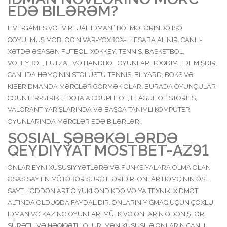
EDƏ BILƏRƏM?
LIVE-GAMES VƏ “VIRTUAL IDMAN” BÖLMƏLƏRINDƏ ISƏ
QOYULMUŞ MƏBLƏĞIN VAR-YOX 10%-I HESABA ALINIR. CANLI-
XƏTDƏ ƏSASƏN FUTBOL, XOKKEY, TENNIS, BASKETBOL,
VOLEYBOL, FUTZAL VƏ HANDBOL OYUNLARI TƏQDIM EDILMIŞDIR.
CANLIDA HƏMÇININ STOLÜSTÜ-TENNIS, BILYARD, BOKS VƏ
KIBERIDMANDA MƏRCLƏR GÖRMƏK OLAR. BURADA OYUNÇULAR
COUNTER-STRIKE, DOTA A COUPLE OF, LEAGUE OF STORIES,
VALORANT YARIŞLARINDA VƏ BAŞQA TANIMLI KOMPÜTER
OYUNLARINDA MƏRCLƏR EDƏ BILƏRLƏR.
SOSIAL ŞƏBƏKƏLƏRDƏ
QEYDIYYAT MOSTBET-AZ91
ONLAR EYNI XÜSUSIYYƏTLƏRƏ VƏ FUNKSIYALARA OLMA OLAN
ƏSAS SAYTIN MÖTƏBƏR SURƏTLƏRIDIR. ONLAR HƏMÇININ ƏSL
SAYT HƏDDƏN ARTIQ YÜKLƏNDIKDƏ VƏ YA TEXNIKI XIDMƏT
ALTINDA OLDUQDA FAYDALIDIR. ONLARIN YIĞMAQ ÜÇÜN ÇOXLU
IDMAN VƏ KAZINO OYUNLARI MÜLK VƏ ONLARIN ÖDƏNIŞLƏRI
SÜRƏTLI VƏ HƏQIQƏTLI OLUR. MƏN XÜSUSILƏ ONLARIN CANLI