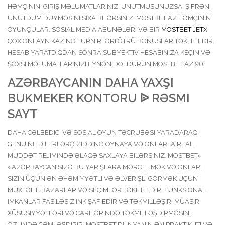
HƏMÇININ, GIRIŞ MƏLUMATLARINIZI UNUTMUSUNUZSA, ŞIFRƏNI
UNUTDUM DÜYMƏSINI SIXA BILƏRSINIZ. MOSTBET AZ HƏMÇININ
OYUNÇULAR, SOSIAL MEDIA ABUNƏLƏRI VƏ BIR
MOSTBET JETX
ÇOX ONLAYN KAZINO TURNIRLƏRI ÖTRÜ BONUSLAR TƏKLIF EDIR.
HESAB YARATDIQDAN SONRA SUBYEKTIV HESABINIZA KEÇIN VƏ
ŞƏXSI MƏLUMATLARINIZI EYNƏN DOLDURUN MOSTBET AZ 90.
AZƏRBAYCANIN DAHA YAXŞI
BUKMEKER KONTORU ᐉ RƏSMI
SAYT
DAHA CƏLBEDICI VƏ SOSIAL OYUN TƏCRÜBƏSI YARADARAQ
GENUINE DILERLƏRƏ ZIDDINƏ OYNAYA VƏ ONLARLA REAL
MÜDDƏT REJIMINDƏ ƏLAQƏ SAXLAYA BILƏRSINIZ. MOSTBET»
«AZƏRBAYCAN SIZƏ BU YARIŞLARA MƏRC ETMƏK VƏ ONLARI
SIZIN ÜÇÜN ƏN ƏHƏMIYYƏTLI VƏ ƏLVERIŞLI GÖRMƏK ÜÇÜN
MÜXTƏLIF BAZARLAR VƏ SEÇIMLƏR TƏKLIF EDIR. FUNKSIONAL
IMKANLAR FASILƏSIZ INKIŞAF EDIR VƏ TƏKMILLƏŞIR, MÜASIR
XÜSUSIYYƏTLƏRI VƏ CARILƏRINDƏ TƏKMILLƏŞDIRMƏSINI
ÖZÜNDƏ CƏMLƏŞDIRIR. MOSTBET DÜNYANIN ƏN PRAKTIK, ITI VƏ