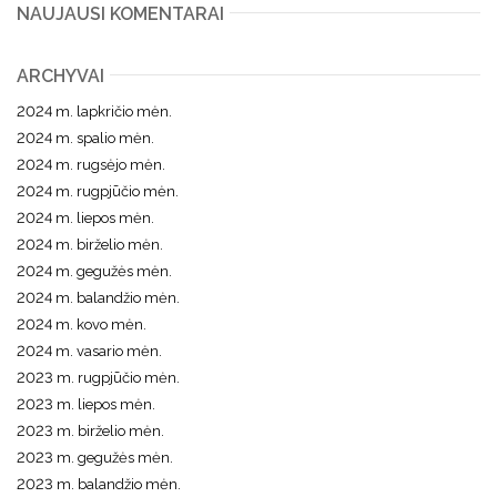
NAUJAUSI KOMENTARAI
ARCHYVAI
2024 m. lapkričio mėn.
2024 m. spalio mėn.
2024 m. rugsėjo mėn.
2024 m. rugpjūčio mėn.
2024 m. liepos mėn.
2024 m. birželio mėn.
2024 m. gegužės mėn.
2024 m. balandžio mėn.
2024 m. kovo mėn.
2024 m. vasario mėn.
2023 m. rugpjūčio mėn.
2023 m. liepos mėn.
2023 m. birželio mėn.
2023 m. gegužės mėn.
2023 m. balandžio mėn.