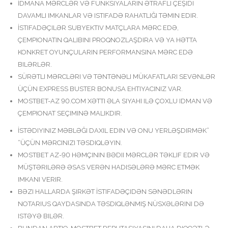
İDMANA MƏRCLƏR VƏ FUNKSIYALARIN ƏTRAFLI ÇEŞIDI
DAVAMLI IMKANLAR VƏ ISTIFADƏ RAHATLIĞI TƏMIN EDIR.
İSTIFADƏÇILƏR SUBYEKTIV MATÇLARA MƏRC EDƏ,
ÇEMPIONATIN QALIBINI PROQNOZLAŞDIRA VƏ YA HƏTTA
KONKRET OYUNÇULARIN PERFORMANSINA MƏRC EDƏ
BILƏRLƏR.
SÜRƏTLI MƏRCLƏRI VƏ TƏNTƏNƏLI MÜKAFATLARI SEVƏNLƏR
ÜÇÜN EXPRESS BUSTER BONUSA EHTIYACINIZ VAR.
MOSTBET-AZ 90.COM XƏTTI ƏLA SIYAHI ILƏ ÇOXLU IDMAN VƏ
ÇEMPIONAT SEÇIMINƏ MALIKDIR.
İSTƏDIYINIZ MƏBLƏĞI DAXIL EDIN VƏ ONU YERLƏŞDIRMƏK”
“ÜÇÜN MƏRCINIZI TƏSDIQLƏYIN.
MOSTBET AZ-90 HƏMÇININ BƏDII MƏRCLƏR TƏKLIF EDIR VƏ
MÜŞTƏRILƏRƏ ƏSAS VERƏN HADISƏLƏRƏ MƏRC ETMƏK
IMKANI VERIR.
BƏZI HALLARDA ŞIRKƏT İSTIFADƏÇIDƏN SƏNƏDLƏRIN
NOTARIUS QAYDASINDA TƏSDIQLƏNMIŞ NÜSXƏLƏRINI DƏ
ISTƏYƏ BILƏR.