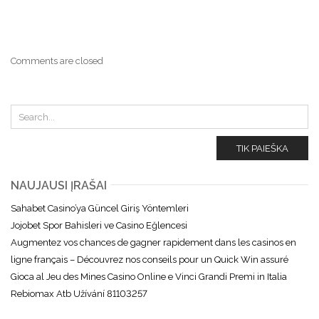
Comments are closed
TIK PAIEŠKA
NAUJAUSI ĮRAŠAI
Sahabet Casino’ya Güncel Giriş Yöntemleri
Jojobet Spor Bahisleri ve Casino Eğlencesi
Augmentez vos chances de gagner rapidement dans les casinos en
ligne français – Découvrez nos conseils pour un Quick Win assuré
Gioca al Jeu des Mines Casino Online e Vinci Grandi Premi in Italia
Rebiomax Atb Užívání 81103257