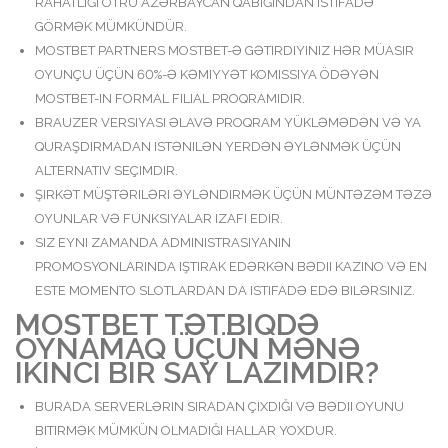
RAHATLIĞI ÖTRÜ AZƏRBAYCAN QABIĞINDAN ISTIFADƏ
GÖRMƏK MÜMKÜNDÜR.
MOSTBET PARTNERS MOSTBET-Ə GƏTIRDIYINIZ HƏR MÜASIR
OYUNÇU ÜÇÜN 60%-Ə KƏMIYYƏT KOMISSIYA ÖDƏYƏN
MOSTBET-IN FORMAL FILIAL PROQRAMIDIR.
BRAUZER VERSIYASI ƏLAVƏ PROQRAM YÜKLƏMƏDƏN VƏ YA
QURAŞDIRMADAN ISTƏNILƏN YERDƏN ƏYLƏNMƏK ÜÇÜN
ALTERNATIV SEÇIMDIR.
ŞIRKƏT MÜŞTƏRILƏRI ƏYLƏNDIRMƏK ÜÇÜN MÜNTƏZƏM TƏZƏ
OYUNLAR VƏ FUNKSIYALAR IZAFI EDIR.
SIZ EYNI ZAMANDA ADMINISTRASIYANIN
PROMOSYONLARINDA IŞTIRAK EDƏRKƏN BƏDII KAZINO VƏ EN
ESTE MOMENTO SLOTLARDAN DA ISTIFADƏ EDƏ BILƏRSINIZ.
MOSTBET TƏTBIQDƏ
OYNAMAQ ÜÇÜN MƏNƏ
IKINCI BIR SAY LAZIMDIR?
BURADA SERVERLƏRIN SIRADAN ÇIXDIĞI VƏ BƏDII OYUNU
BITIRMƏK MÜMKÜN OLMADIĞI HALLAR YOXDUR.