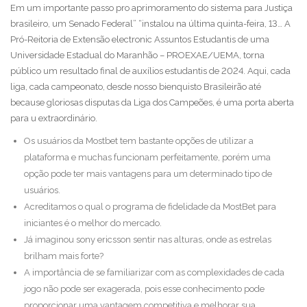
Em um importante passo pro aprimoramento do sistema para Justiça
brasileiro, um Senado Federal” “instalou na última quinta-feira, 13… A
Pró-Reitoria de Extensão electronic Assuntos Estudantis de uma
Universidade Estadual do Maranhão – PROEXAE/UEMA, torna
público um resultado final de auxílios estudantis de 2024. Aqui, cada
liga, cada campeonato, desde nosso bienquisto Brasileirão até
because gloriosas disputas da Liga dos Campeões, é uma porta aberta
para u extraordinário.
Os usuários da Mostbet tem bastante opções de utilizar a
plataforma e muchas funcionam perfeitamente, porém uma
opção pode ter mais vantagens para um determinado tipo de
usuários.
Acreditamos o qual o programa de fidelidade da MostBet para
iniciantes é o melhor do mercado.
Já imaginou sony ericsson sentir nas alturas, onde as estrelas
brilham mais forte?
A importância de se familiarizar com as complexidades de cada
jogo não pode ser exagerada, pois esse conhecimento pode
proporcionar uma vantagem competitiva e melhorar sua