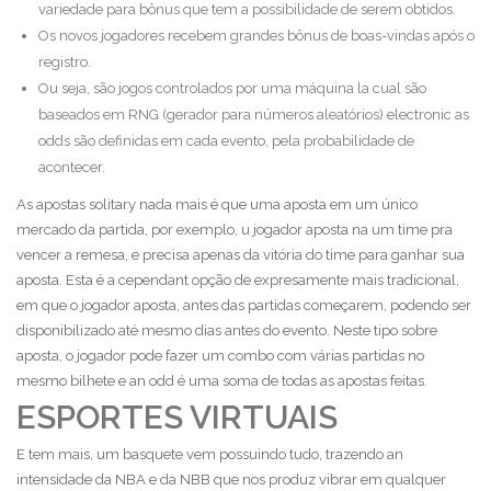
variedade para bônus que tem a possibilidade de serem obtidos.
Os novos jogadores recebem grandes bônus de boas-vindas após o
registro.
Ou seja, são jogos controlados por uma máquina la cual são
baseados em RNG (gerador para números aleatórios) electronic as
odds são definidas em cada evento, pela probabilidade de
acontecer.
As apostas solitary nada mais é que uma aposta em um único
mercado da partida, por exemplo, u jogador aposta na um time pra
vencer a remesa, e precisa apenas da vitória do time para ganhar sua
aposta. Esta é a cependant opção de expresamente mais tradicional,
em que o jogador aposta, antes das partidas começarem, podendo ser
disponibilizado até mesmo dias antes do evento. Neste tipo sobre
aposta, o jogador pode fazer um combo com várias partidas no
mesmo bilhete e an odd é uma soma de todas as apostas feitas.
ESPORTES VIRTUAIS
E tem mais, um basquete vem possuindo tudo, trazendo an
intensidade da NBA e da NBB que nos produz vibrar em qualquer