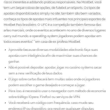
riscos inerentes e adotando práticas responsáveis. Na Mostbet, você
tem um leque coloso de opções, de futebol an eSports. Os tipos de
apostas disponibilizados simply no site, também são bem variados,
conheça os tipos de apostas mais influentes nos principais esportes da
Mostbet País brasileiro. O UFC é a competição também famosa das
artes marciais, onde os eventos acontecem no ano de diversos lugares
carry out mundo, e operating-system jogadores podem apostar em
todos esses eventos” “em casa de ex profeso Mostbet.
Aproveite because diversas modalidades electronic faça suas
apostas com inteligência afin de maximizar suas chances de
ganhar​.
Não é possível depositar, apostar, jogar no cassino systems sacar
sem a new verificação de teus dados.
O jogo sobre cartas Bacará tem muitas salas onde os jogadores
podem escolher o game desejado e começar a jogar.
Para isso, é necessário usar o navegador com método de economia
sobre tráfego (Opera, Firefox) ou serviços de VPN.
Você receberá um código com frequência, caso mude seu
endereço IP ou dispositivo, pra resolver quaisquer disputas.