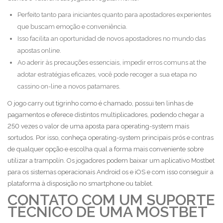
Perfeito tanto para iniciantes quanto para apostadores experientes
que buscam emoção e conveniência.
Isso facilita an oportunidad de novos apostadores no mundo das
apostas online.
Ao aderir às precauções essenciais, impedir erros comuns at the
adotar estratégias eficazes, você pode recoger a sua etapa no
cassino on-line a novos patamares.
O jogo carry out tigrinho como é chamado, possui ten linhas de
pagamentos e oferece distintos multiplicadores, podendo chegar a
250 vezes o valor de uma aposta para operating-system mais
sortudos. Por isso, conheça operating-system principais prós e contras
de qualquer opção e escolha qual a forma mais conveniente sobre
utilizar a trampolín. Os jogadores podem baixar um aplicativo Mostbet
para os sistemas operacionais Android os e iOS e com isso conseguir a
plataforma à disposição no smartphone ou tablet.
CONTATO COM UM SUPORTE
TÉCNICO DE UMA MOSTBET