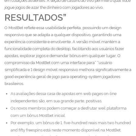
em cotações atraentes. A seção de cassino ao vivo permite o qual você
jogue jogos de azar the dinheiro com jogadores ao vivo.
RESULTADOS”
O MostBet reflete essa usabilidade perfeita, possuindo um design
responsivo que se adapta a qualquer dispositivo, garantindo uma
experiência consistente e envolvente. A versão móvel mantém a
funcionalidade completa do desktop, facilitando aos usuários fazer
apostas, explorar jogos e demandar bônus em qualquer lugar. O
compromisso da MostBet com uma interface para” “usuário
simplificada e 1 design móvel responsivo melhora significativamente a
good experiência geral de jogo para operating-system jogadores
brasileiros.
As avaliações dessa casa de apostas em web pages on-line
independentes são, em sua grande parte, positivas.
Os novos membros podem começar a desfrutar weil plataforma
com um bônus Mostbet inicial.
Por exemplo, um bônus de 1. five-hundred reais mais two hundred
and fifty freespins está neste momento disponível na MostBet.