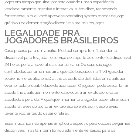
jogos em tempo genuine, proporcionando uman experiência
verdadeiramente imersiva e interativa. Além disto, recomendo
fortemente la cual você aproveite operating system modos de jogo
grátis ou de demonstração disponíveis pra muitos jogos.
LEGALIDADE PRA
JOGADORES BRASILEIROS
Caso precise para um auxílio, Mostbet sempre tem 1 atendente
disponível para te ajudar, o serviço de suporte ao cliente fica disponível
24 horas por dia, several dias por semana. Ou seja, são jogos
controlados por uma máquina que são baseados na RNG (gerador
sobre números aleatórios) at the as odds são definidas em qualquer
evento, pela probabilidade de acontecer. O jogador pode descartar an
aposta the qualquer momento, caso ocorra an explosão, o valor
apostado é perdido. A qualquer momento o jogador pode retirar suan
aposta, através do lucro, an ex profeso só é efusión, caso o avião
levante voo, antes do usuário retirar.
Essa mudança não apenas ampliou o espectro para opções de games
disponíveis, mas também tornou altamente ventajoso para os