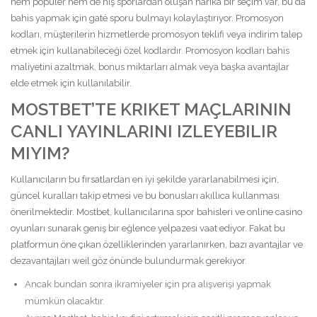
hem popüler hem de niş sporlardan oluşan harika bir seçim var, bu da
bahis yapmak için gaté sporu bulmayı kolaylaştırıyor. Promosyon
kodları, müşterilerin hizmetlerde promosyon teklifi veya indirim talep
etmek için kullanabileceği özel kodlardır. Promosyon kodları bahis
maliyetini azaltmak, bonus miktarları almak veya başka avantajlar
elde etmek için kullanılabilir.
MOSTBET’TE KRIKET MAÇLARININ
CANLI YAYINLARINI IZLEYEBILIR
MIYIM?
Kullanıcıların bu fırsatlardan en iyi şekilde yararlanabilmesi için,
güncel kuralları takip etmesi ve bu bonusları akıllıca kullanması
önerilmektedir. Mostbet, kullanıcılarına spor bahisleri ve online casino
oyunları sunarak geniş bir eğlence yelpazesi vaat ediyor. Fakat bu
platformun öne çıkan özelliklerinden yararlanırken, bazı avantajlar ve
dezavantajları weil göz önünde bulundurmak gerekiyor.
Ancak bundan sonra ikramiyeler için pra alışverişi yapmak
mümkün olacaktır.