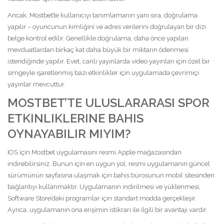
Ancak, Mostbet’te kullanıcıyı tanımlamanın yanı sıra, doğrulama
yapılır – oyuncunun kimliğini ve adres verilerini doğrulayan bir dizi
belge kontrol edilir. Genellikle doğrulama, daha önce yapılan
mevduatlardan birkaç kat daha büyük bir miktarın ödenmesi
istendiğinde yapılır. Evet, canlı yayınlarda video yayınları için özel bir
simgeyle işaretlenmiş bazı etkinlikler için uygulamada çevrimiçi
yayınlar mevcuttur.
MOSTBET’TE ULUSLARARASI SPOR
ETKINLIKLERINE BAHIS
OYNAYABILIR MIYIM?
IOS için Mostbet uygulamasını resmi Apple mağazasından
indirebilirsiniz. Bunun için en uygun yol, resmi uygulamanın güncel
sürümünün sayfasına ulaşmak için bahis bürosunun mobil sitesinden
bağlantıyı kullanmaktır. Uygulamanın indirilmesi ve yüklenmesi,
Software Store’daki programlar için standart modda gerçekleşir.
Ayrıca, uygulamanın ona erişimin istikrarı ile ilgili bir avantajı vardır.