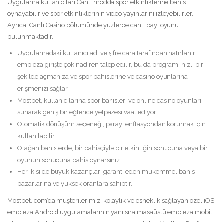
Uygulama kullanıcıları Canlı modda spor etkinliklerine bahis
oynayabilir ve spor etkinliklerinin video yayınlarını izleyebilirler.
Ayrıca, Canlı Casino bölümünde yüzlerce canlı bayi oyunu
bulunmaktadır.
Uygulamadaki kullanıcı adı ve şifre cara tarafından hatırlanır
empieza girişte çok nadiren talep edilir, bu da programı hızlı bir
şekilde açmanıza ve spor bahislerine ve casino oyunlarına
erişmenizi sağlar.
Mostbet, kullanıcılarına spor bahisleri ve online casino oyunları
sunarak geniş bir eğlence yelpazesi vaat ediyor.
Otomatik dönüşüm seçeneği, parayı enflasyondan korumak için
kullanılabilir.
Olağan bahislerde, bir bahisçiyle bir etkinliğin sonucuna veya bir
oyunun sonucuna bahis oynarsınız.
Her ikisi de büyük kazançları garanti eden mükemmel bahis
pazarlarına ve yüksek oranlara sahiptir.
Mostbet. com’da müşterilerimiz, kolaylık ve esneklik sağlayan özel iOS
empieza Android uygulamalarının yanı sıra masaüstü empieza mobil