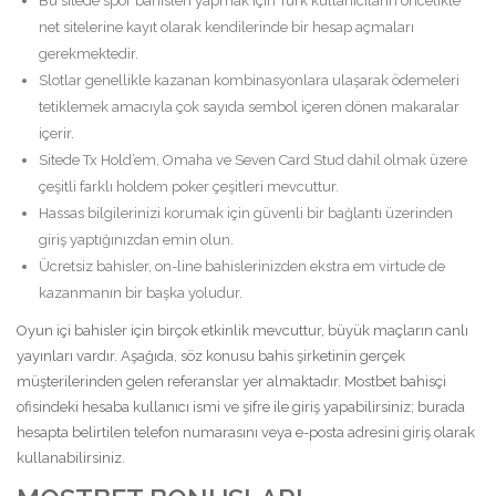
Bu sitede spor bahisleri yapmak için Türk kullanıcıların öncelikle
net sitelerine kayıt olarak kendilerinde bir hesap açmaları
gerekmektedir.
Slotlar genellikle kazanan kombinasyonlara ulaşarak ödemeleri
tetiklemek amacıyla çok sayıda sembol içeren dönen makaralar
içerir.
Sitede Tx Hold’em, Omaha ve Seven Card Stud dahil olmak üzere
çeşitli farklı holdem poker çeşitleri mevcuttur.
Hassas bilgilerinizi korumak için güvenli bir bağlantı üzerinden
giriş yaptığınızdan emin olun.
Ücretsiz bahisler, on-line bahislerinizden ekstra em virtude de
kazanmanın bir başka yoludur.
Oyun içi bahisler için birçok etkinlik mevcuttur, büyük maçların canlı
yayınları vardır. Aşağıda, söz konusu bahis şirketinin gerçek
müşterilerinden gelen referanslar yer almaktadır. Mostbet bahisçi
ofisindeki hesaba kullanıcı ismi ve şifre ile giriş yapabilirsiniz; burada
hesapta belirtilen telefon numarasını veya e-posta adresini giriş olarak
kullanabilirsiniz.