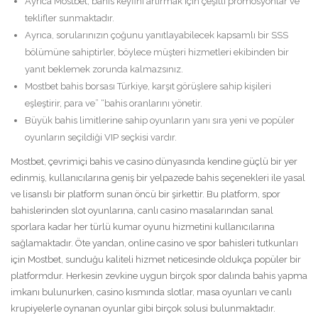
Ayrıca Mostbet, bahis keyfini artırmak için çeşitli promosyonlar ve
teklifler sunmaktadır.
Ayrıca, sorularınızın çoğunu yanıtlayabilecek kapsamlı bir SSS
bölümüne sahiptirler, böylece müşteri hizmetleri ekibinden bir
yanıt beklemek zorunda kalmazsınız.
Mostbet bahis borsası Türkiye, karşıt görüşlere sahip kişileri
eşleştirir, para ve” “bahis oranlarını yönetir.
Büyük bahis limitlerine sahip oyunların yanı sıra yeni ve popüler
oyunların seçildiği VIP seçkisi vardır.
Mostbet, çevrimiçi bahis ve casino dünyasında kendine güçlü bir yer
edinmiş, kullanıcılarına geniş bir yelpazede bahis seçenekleri ile yasal
ve lisanslı bir platform sunan öncü bir şirkettir. Bu platform, spor
bahislerinden slot oyunlarına, canlı casino masalarından sanal
sporlara kadar her türlü kumar oyunu hizmetini kullanıcılarına
sağlamaktadır. Öte yandan, online casino ve spor bahisleri tutkunları
için Mostbet, sunduğu kaliteli hizmet neticesinde oldukça popüler bir
platformdur. Herkesin zevkine uygun birçok spor dalında bahis yapma
imkanı bulunurken, casino kısmında slotlar, masa oyunları ve canlı
krupiyelerle oynanan oyunlar gibi birçok solusi bulunmaktadır.