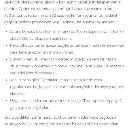
periyodik olarak ortaya çıkıyor – bahisçinin haberlerini takip etmenizi
öneririz. Casino (ve ücretsiz spinler) için bonus kazancının bahsi
x60’tır, bonus kazanımı için 72 saat verilir. Tüm oyunlar buna dahil
değildir, sadece promosyon koşullarında listelenenler oyuna katılır.
Casino bonusu seçerken, one hundred TL’den depozito yatırırken ek
olarak 250 ücretsiz spin alabilirsiniz.
Rekabetçi oranlar empieza çizgilerle, bahislerinizden en iyi şekilde
yararlandığınızdan emin olabilirsiniz.
Güvenlik servisi,” “mevcut Mostbet müşterisinin yeni bir hesap
oluşturmasını önlemek için mevcut oyuncuların kişisel ve pasaport
verilerini kontrol edecektir.
Yeni hesaba giriş” “yaptıktan hemen sonra sitede veya
uygulamada başlatılacak bir zamanlayıcı yönlendirmeye yardımcı
olacaktır.
Uygulama ücretsizdir, ancak indirmek için The apple company ID
giriş yapmanız gerekir.
Bunu yaptıktan sonra, hesap kontrol panelinizden veya doğrudan
bahis yapmakla ilgilendiğiniz herhangi bir canlı bülten ekranından