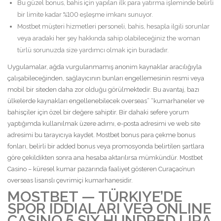
Bu güzel bonus, bahis için yapılan ilk para yatırma işleminde belirli
bir limite kadar %100 eşleşme imkanı sunuyor.
Mostbet müşteri hizmetleri personeli, bahis, hesapla ilgili sorunlar
veya aradaki her şey hakkında sahip olabileceğiniz the woman
türlü sorunuzda size yardımcı olmak için buradadır.
Uygulamalar, ağda vurgulanmamış anonim kaynaklar aracılığıyla
çalışabileceğinden, sağlayıcının bunları engellemesinin resmi veya
mobil bir siteden daha zor olduğu görülmektedir. Bu avantaj, bazı
ülkelerde kaynakları engellenebilecek overseas” “kumarhaneler ve
bahisçiler için özel bir değere sahiptir. Bir dahaki sefere yorum
yaptığımda kullanılmak üzere adımı, e-posta adresimi ve web site
adresimi bu tarayıcıya kaydet. Mostbet bonus para çekme bonus
fonları, belirli bir added bonus veya promosyonda belirtilen şartlara
göre çekildikten sonra ana hesaba aktarılırsa mümkündür. Mostbet
Casino – küresel kumar pazarında faaliyet gösteren Curaçao’nun
overseas lisanslı çevrimiçi kumarhanesidir.
MOSTBET — TÜRKIYE’DE
SPOR IDDIALARI VEƏ ONLINE
CASINO 5 SIX HUNDRED LIRA