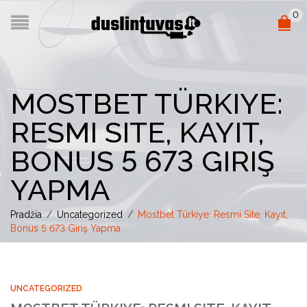
0
MOSTBET TÜRKIYE:
RESMI SITE, KAYIT,
BONUS 5 673 GIRIŞ
YAPMA
Pradžia
/
Uncategorized
/
Mostbet Türkiye: Resmi Site, Kayıt,
Bonus 5 673 Giriş Yapma
UNCATEGORIZED