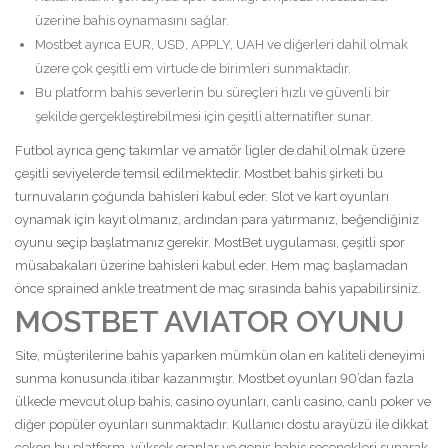
üzerine bahis oynamasını sağlar.
Mostbet ayrıca EUR, USD, APPLY, UAH ve diğerleri dahil olmak
üzere çok çeşitli em virtude de birimleri sunmaktadır.
Bu platform bahis severlerin bu süreçleri hızlı ve güvenli bir
şekilde gerçekleştirebilmesi için çeşitli alternatifler sunar.
Futbol ayrıca genç takımlar ve amatör ligler de dahil olmak üzere
çeşitli seviyelerde temsil edilmektedir. Mostbet bahis şirketi bu
turnuvaların çoğunda bahisleri kabul eder. Slot ve kart oyunları
oynamak için kayıt olmanız, ardından para yatırmanız, beğendiğiniz
oyunu seçip başlatmanız gerekir. MostBet uygulaması, çeşitli spor
müsabakaları üzerine bahisleri kabul eder. Hem maç başlamadan
önce sprained ankle treatment de maç sırasında bahis yapabilirsiniz.
MOSTBET AVIATOR OYUNU
Site, müşterilerine bahis yaparken mümkün olan en kaliteli deneyimi
sunma konusunda itibar kazanmıştır. Mostbet oyunları 90’dan fazla
ülkede mevcut olup bahis, casino oyunları, canlı casino, canlı poker ve
diğer popüler oyunları sunmaktadır. Kullanıcı dostu arayüzü ile dikkat
çeken bu platform, yüksek oranlar ve geniş bahis seçenekleri sunarak