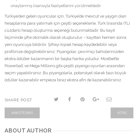
onaylanmış lisansıyla faaliyetlerini yürütmektedir.
Türkiye’den gelen oyuncular için, Türkiye’de mevcut ve yaygın olan
hesaplarına para yatırmak için çeşitli seçeneklerle, Türk lirasında (TL)
cüzdanlı hesap oluşturma seçeneği bulunmaktadır. Bu kayıt
biçiminde şifre otomatik olarak oluşturulur – kayıttan hemen sonra
yeni oyuncuya bildirilir. Şifreyi kişisel hesap kaydedebilir veya
profilinize değiştirebilirsiniz. Piyangolar, çevrimiçi bahislerinizden
ekstra ödüller kazanmanın bir başka harika yoludur. Mostbet’te
Powerball ve Mega Millions gibi çeşitli piyango oyunları arasından
seçim yapabilirsiniz. Bu piyangolarla, potansiyel olarak bazı büyük
ödüller kazanabilir empieza biraz ekstra afin de kazanabilirsiniz.
SHARE POST
ANKSTESNIS
KITAS
ABOUT AUTHOR