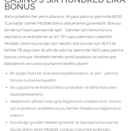
BONUS
Bahis şirketinin her yeni kullanıcısı, ilk para yatırma işleminde 9000
TL’ye kadar cömert Mostbet bonus alacaklarına güvenebilir. Bonusu
almak için kayıt aşamasında spor” “bahisleri için bonus türünü
seçmeniz ve ardından en az 20 TRY para yatırmanız yeterlidir.
Mostbet, casino oyuncuları için, seçilen slot oyunları için 15 FS ile
birlikte 7$ veya üzeri ilk afin de yatırma işleminde %100 para yatırma
bonusu sunuyor. Mostbet’e hemen şimdi kaydolun ve online spor
bahislerinin ve casino oyunlarının keyfini çıkarın!
Bir aydan fazla bir süre önce kaydolduysanız, ilk pra” “yatırma
bonusu kullanılamayabilir.
Bu uygulama ile kolayca bahis oynayabilir ve daha fazla para
kazanabileceksiniz.
Hesabınızın şifresini veya giriş bilgilerinizi unutabilirsiniz, bunun
için e-postanızı ve telefonunuzu hemen hesabınıza bağlamanızı
öneririz.
Kurulduğu günden itibaren güvenlik ve lisanslama konularına
büyük önem veren Mostbet, Curacao hükümeti tarafından