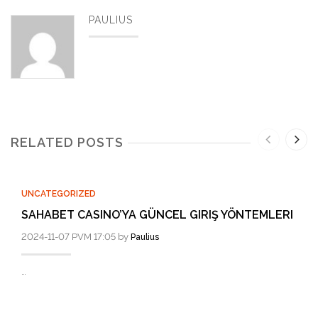
PAULIUS
RELATED POSTS
UNCATEGORIZED
SAHABET CASINO’YA GÜNCEL GIRIŞ YÖNTEMLERI
2024-11-07 PVM 17:05 by
Paulius
…