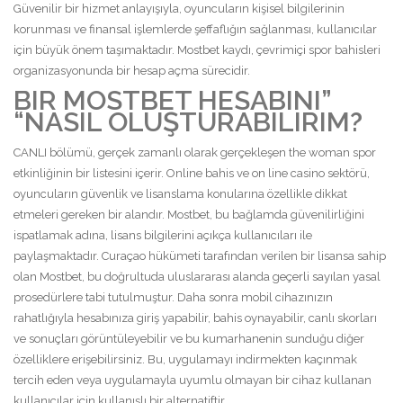
Güvenilir bir hizmet anlayışıyla, oyuncuların kişisel bilgilerinin
korunması ve finansal işlemlerde şeffaflığın sağlanması, kullanıcılar
için büyük önem taşımaktadır. Mostbet kaydı, çevrimiçi spor bahisleri
organizasyonunda bir hesap açma sürecidir.
BIR MOSTBET HESABINI”
“NASIL OLUŞTURABILIRIM?
CANLI bölümü, gerçek zamanlı olarak gerçekleşen the woman spor
etkinliğinin bir listesini içerir. Online bahis ve on line casino sektörü,
oyuncuların güvenlik ve lisanslama konularına özellikle dikkat
etmeleri gereken bir alandır. Mostbet, bu bağlamda güvenilirliğini
ispatlamak adına, lisans bilgilerini açıkça kullanıcıları ile
paylaşmaktadır. Curaçao hükümeti tarafından verilen bir lisansa sahip
olan Mostbet, bu doğrultuda uluslararası alanda geçerli sayılan yasal
prosedürlere tabi tutulmuştur. Daha sonra mobil cihazınızın
rahatlığıyla hesabınıza giriş yapabilir, bahis oynayabilir, canlı skorları
ve sonuçları görüntüleyebilir ve bu kumarhanenin sunduğu diğer
özelliklere erişebilirsiniz. Bu, uygulamayı indirmekten kaçınmak
tercih eden veya uygulamayla uyumlu olmayan bir cihaz kullanan
kullanıcılar için kullanışlı bir alternatiftir.