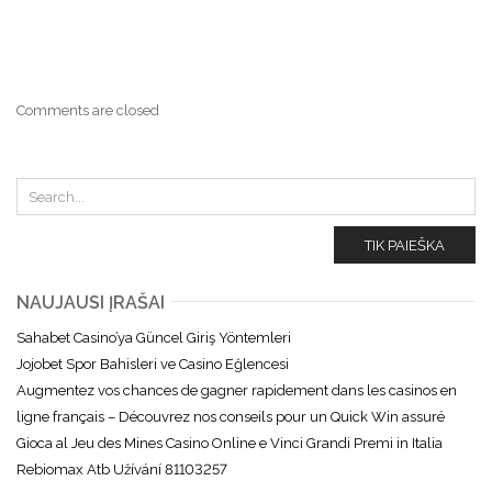
Comments are closed
TIK PAIEŠKA
NAUJAUSI ĮRAŠAI
Sahabet Casino’ya Güncel Giriş Yöntemleri
Jojobet Spor Bahisleri ve Casino Eğlencesi
Augmentez vos chances de gagner rapidement dans les casinos en
ligne français – Découvrez nos conseils pour un Quick Win assuré
Gioca al Jeu des Mines Casino Online e Vinci Grandi Premi in Italia
Rebiomax Atb Užívání 81103257