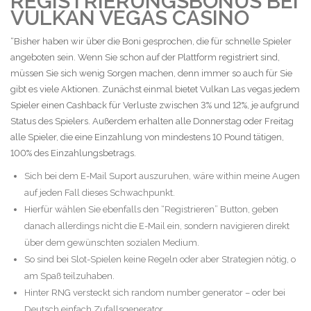
REGISTRIERUNGSBONUS BEI
VULKAN VEGAS CASINO
“Bisher haben wir über die Boni gesprochen, die für schnelle Spieler
angeboten sein. Wenn Sie schon auf der Plattform registriert sind,
müssen Sie sich wenig Sorgen machen, denn immer so auch für Sie
gibt es viele Aktionen. Zunächst einmal bietet Vulkan Las vegas jedem
Spieler einen Cashback für Verluste zwischen 3% und 12%, je aufgrund
Status des Spielers. Außerdem erhalten alle Donnerstag oder Freitag
alle Spieler, die eine Einzahlung von mindestens 10 Pound tätigen,
100% des Einzahlungsbetrags.
Sich bei dem E-Mail Suport auszuruhen, wäre within meine Augen
auf jeden Fall dieses Schwachpunkt.
Hierfür wählen Sie ebenfalls den “Registrieren” Button, geben
danach allerdings nicht die E-Mail ein, sondern navigieren direkt
über dem gewünschten sozialen Medium.
So sind bei Slot-Spielen keine Regeln oder aber Strategien nötig, o
am Spaß teilzuhaben.
Hinter RNG versteckt sich random number generator – oder bei
Deutsch einfach Zufallsgenerator.