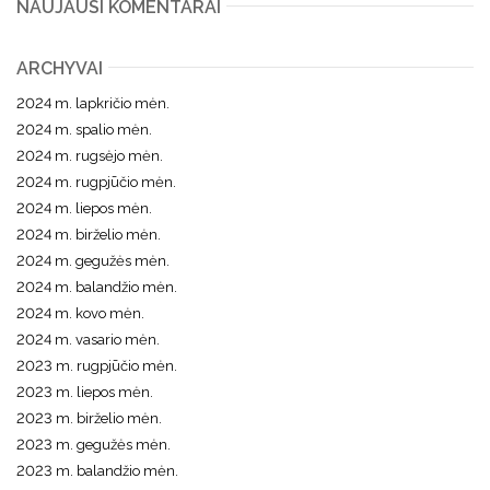
NAUJAUSI KOMENTARAI
ARCHYVAI
2024 m. lapkričio mėn.
2024 m. spalio mėn.
2024 m. rugsėjo mėn.
2024 m. rugpjūčio mėn.
2024 m. liepos mėn.
2024 m. birželio mėn.
2024 m. gegužės mėn.
2024 m. balandžio mėn.
2024 m. kovo mėn.
2024 m. vasario mėn.
2023 m. rugpjūčio mėn.
2023 m. liepos mėn.
2023 m. birželio mėn.
2023 m. gegužės mėn.
2023 m. balandžio mėn.