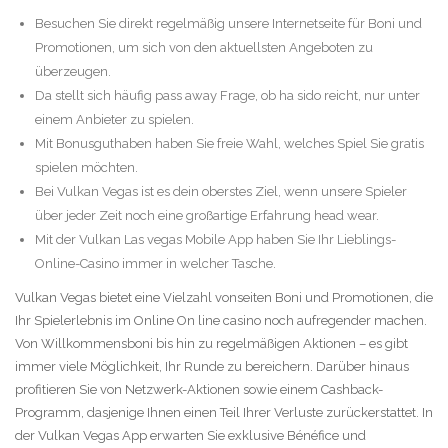
Besuchen Sie direkt regelmäßig unsere Internetseite für Boni und
Promotionen, um sich von den aktuellsten Angeboten zu
überzeugen.
Da stellt sich häufig pass away Frage, ob ha sido reicht, nur unter
einem Anbieter zu spielen.
Mit Bonusguthaben haben Sie freie Wahl, welches Spiel Sie gratis
spielen möchten.
Bei Vulkan Vegas ist es dein oberstes Ziel, wenn unsere Spieler
über jeder Zeit noch eine großartige Erfahrung head wear.
Mit der Vulkan Las vegas Mobile App haben Sie Ihr Lieblings-
Online-Casino immer in welcher Tasche.
Vulkan Vegas bietet eine Vielzahl vonseiten Boni und Promotionen, die
Ihr Spielerlebnis im Online On line casino noch aufregender machen.
Von Willkommensboni bis hin zu regelmäßigen Aktionen – es gibt
immer viele Möglichkeit, Ihr Runde zu bereichern. Darüber hinaus
profitieren Sie von Netzwerk-Aktionen sowie einem Cashback-
Programm, dasjenige Ihnen einen Teil Ihrer Verluste zurückerstattet. In
der Vulkan Vegas App erwarten Sie exklusive Bénéfice und