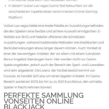
In diesem Vulkan Las vegas Casino Test beleuchten wir die
verschiedenen Aspekte dieser renommierten Online-Gaming-
Plattform.
Vulkan Las vegas bietet eine breite Palette an Auszahlungsmethoden,
die den Spielern eine flexible und sichere Auswahl ermöglichen. E-
Wallets wie Skrill und Neteller offerieren die schnellsten
Auszahlungen, während traditionelle Methoden wie Kreditkarten und
Banküberweisungen etwas länger dauern können. Auch Yonibet ist
einer der neuwertigen Anbieter, der vor allem mit einem lukrativen
Bonus Angebot überzeugen kann. Hier werden nicht nur Casino
Spiele angeboten, jedoch auch der Bereich der Sport- und Livewetten
wird sehr abgedeckt. Die Lizenz, die Yonibet besitzt kommt von
Curacao, es handelt sich also um einen legalen Anbieter. Im Casino
Bereich wartet ein 100% bis hin zu zu 500 Euro Bonus, den schnelle
Spieler in Recht nehmen können.
PERFEKTE SAMMLUNG
VONSEITEN ONLINE
BLACKJACK