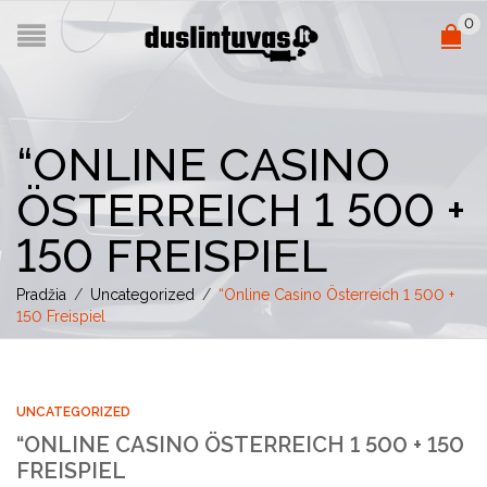
0
“ONLINE CASINO
ÖSTERREICH 1 500 +
150 FREISPIEL
Pradžia
/
Uncategorized
/
“Online Casino Österreich 1 500 +
150 Freispiel
UNCATEGORIZED
“ONLINE CASINO ÖSTERREICH 1 500 + 150
FREISPIEL