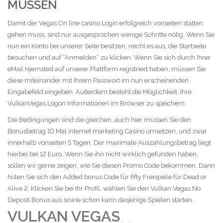
MÜSSEN
Damit der Vegas On line casino Login erfolgreich vonseiten statten
gehen muss, sind nur ausgesprochen wenige Schritte nötig. Wenn Sie
nun ein Konto bei unserer Seite besitzen, reicht es aus, die Startseite
besuchen und auf “Anmelden” zu klicken. Wenn Sie sich durch Ihrer
eMail Hjemsted auf unserer Plattform registriert haben, müssen Sie
diese miteinander mit Ihrem Passwort im nun erscheinenden
Eingabefeld eingeben. Außerdem besteht die Möglichkeit, Ihre
VulkanVegas Logon Informationen im Browser zu speichern.
Die Bedingungen sind die gleichen, auch hier müssen Sie den
Bonusbetrag 10 Mal internet marketing Casino umsetzen, und zwar
innerhalb vonseiten 5 Tagen. Der maximale Auszahlungsbetrag liegt
hierbei bei 12 Euro. Wenn Sie ihn nicht wirklich gefunden haben,
sollen wir gerne zeigen, wie Sie diesen Promo Code bekommen. Dann
holen Sie sich den Added bonus Code für fifty Freispiele für Dead or
Alive 2. Klicken Sie bei Ihr Profil, wählen Sie den Vulkan Vegas No
Deposit Bonus aus sowie schon kann dasjenige Spielen starten.
VULKAN VEGAS