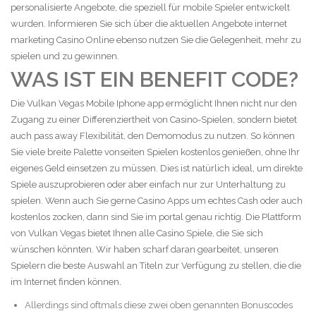
personalisierte Angebote, die speziell für mobile Spieler entwickelt
wurden. Informieren Sie sich über die aktuellen Angebote internet
marketing Casino Online ebenso nutzen Sie die Gelegenheit, mehr zu
spielen und zu gewinnen.
WAS IST EIN BENEFIT CODE?
Die Vulkan Vegas Mobile Iphone app ermöglicht Ihnen nicht nur den
Zugang zu einer Differenziertheit von Casino-Spielen, sondern bietet
auch pass away Flexibilität, den Demomodus zu nutzen. So können
Sie viele breite Palette vonseiten Spielen kostenlos genießen, ohne Ihr
eigenes Geld einsetzen zu müssen. Dies ist natürlich ideal, um direkte
Spiele auszuprobieren oder aber einfach nur zur Unterhaltung zu
spielen. Wenn auch Sie gerne Casino Apps um echtes Cash oder auch
kostenlos zocken, dann sind Sie im portal genau richtig. Die Plattform
von Vulkan Vegas bietet Ihnen alle Casino Spiele, die Sie sich
wünschen könnten. Wir haben scharf daran gearbeitet, unseren
Spielern die beste Auswahl an Titeln zur Verfügung zu stellen, die die
im Internet finden können.
Allerdings sind oftmals diese zwei oben genannten Bonuscodes