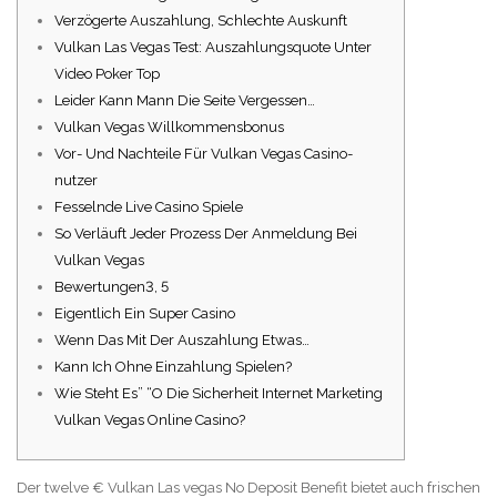
Verzögerte Auszahlung, Schlechte Auskunft
Vulkan Las Vegas Test: Auszahlungsquote Unter
Video Poker Top
Leider Kann Mann Die Seite Vergessen…
Vulkan Vegas Willkommensbonus
Vor- Und Nachteile Für Vulkan Vegas Casino-
nutzer
Fesselnde Live Casino Spiele
So Verläuft Jeder Prozess Der Anmeldung Bei
Vulkan Vegas
Bewertungen3, 5
Eigentlich Ein Super Casino
Wenn Das Mit Der Auszahlung Etwas…
Kann Ich Ohne Einzahlung Spielen?
Wie Steht Es” “O Die Sicherheit Internet Marketing
Vulkan Vegas Online Casino?
Der twelve € Vulkan Las vegas No Deposit Benefit bietet auch frischen