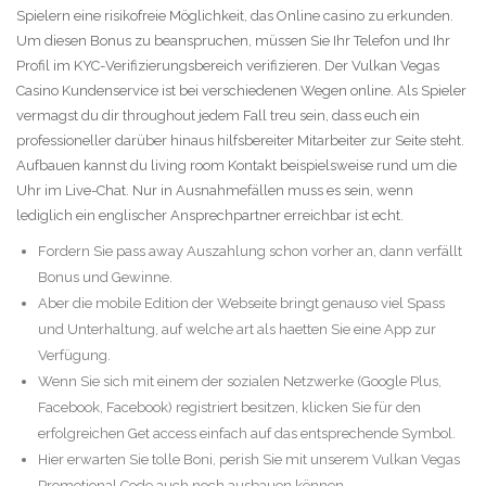
Spielern eine risikofreie Möglichkeit, das Online casino zu erkunden.
Um diesen Bonus zu beanspruchen, müssen Sie Ihr Telefon und Ihr
Profil im KYC-Verifizierungsbereich verifizieren. Der Vulkan Vegas
Casino Kundenservice ist bei verschiedenen Wegen online. Als Spieler
vermagst du dir throughout jedem Fall treu sein, dass euch ein
professioneller darüber hinaus hilfsbereiter Mitarbeiter zur Seite steht.
Aufbauen kannst du living room Kontakt beispielsweise rund um die
Uhr im Live-Chat. Nur in Ausnahmefällen muss es sein, wenn
lediglich ein englischer Ansprechpartner erreichbar ist echt.
Fordern Sie pass away Auszahlung schon vorher an, dann verfällt
Bonus und Gewinne.
Aber die mobile Edition der Webseite bringt genauso viel Spass
und Unterhaltung, auf welche art als haetten Sie eine App zur
Verfügung.
Wenn Sie sich mit einem der sozialen Netzwerke (Google Plus,
Facebook, Facebook) registriert besitzen, klicken Sie für den
erfolgreichen Get access einfach auf das entsprechende Symbol.
Hier erwarten Sie tolle Boni, perish Sie mit unserem Vulkan Vegas
Promotional Code auch noch ausbauen können.