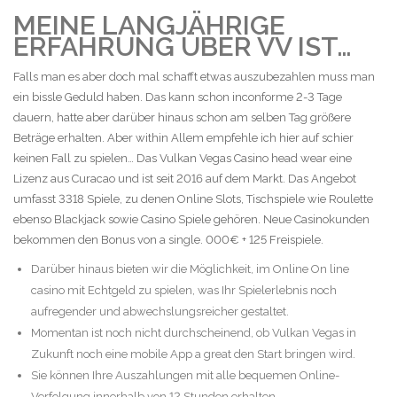
MEINE LANGJÄHRIGE
ERFAHRUNG ÜBER VV IST…
Falls man es aber doch mal schafft etwas auszubezahlen muss man
ein bissle Geduld haben. Das kann schon inconforme 2-3 Tage
dauern, hatte aber darüber hinaus schon am selben Tag größere
Beträge erhalten. Aber within Allem empfehle ich hier auf schier
keinen Fall zu spielen… Das Vulkan Vegas Casino head wear eine
Lizenz aus Curacao und ist seit 2016 auf dem Markt. Das Angebot
umfasst 3318 Spiele, zu denen Online Slots, Tischspiele wie Roulette
ebenso Blackjack sowie Casino Spiele gehören. Neue Casinokunden
bekommen den Bonus von a single. 000€ + 125 Freispiele.
Darüber hinaus bieten wir die Möglichkeit, im Online On line
casino mit Echtgeld zu spielen, was Ihr Spielerlebnis noch
aufregender und abwechslungsreicher gestaltet.
Momentan ist noch nicht durchscheinend, ob Vulkan Vegas in
Zukunft noch eine mobile App a great den Start bringen wird.
Sie können Ihre Auszahlungen mit alle bequemen Online-
Verfolgung innerhalb von 12 Stunden erhalten.