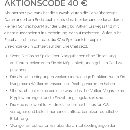
AKTIONSCODE 40 €
Als Internet Spielbank hat die auswahl durch die Bank überzeugt.
Daran ändert am Ende auch nichts, dass fue den einen oder anderen
kleinen Schwachpunkt auf der Liste gibt. Vulkan Las vegas tritt mit
einem Kundendienst in Erscheinung, der auf mehreren Säulen ruht.
Es schält sich heraus, dass die Web Spielbank für expire
Erreichbarkeit in Echtzeit auf den Live Chat setzt.
Wenn Sie Casino Spiele über Startguthaben ohne Einzahlung
ausführen, bekommen Sie die Möglichkeit, unentgeltlich Geld zu
gewinnen.
Die Umsatzbedingungen zocken eine wichtige Funktion, wenn Sie
living room Willkommensbonus in Recht genommen haben.
Überrascht hat meine person etwas – dass bei Vulkan Vegas keine
Kryptowährungen für die Einzahlung zugelassen sind.
Die App ist sowohl für Android als darüber hinaus für iOS
verfügbar und bietet Ihnen eine nahtlose, benutzerfreundliche
Erfahrung.
Weniger erfreut waren wir über die Umsatzbedingungen der