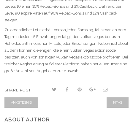
Levels 10 einen 10% Reload-Bonus und 3% Cashback, während bei
Level 90 expire Raten auf 90% Reload-Bonus und 12% Cashback
steigen.
Zu ordentlicher Letzt erhält person jeden Samstag, falls man an dem
Tag mindestens 5 Einzahlungen tätigt, den vulkan vegas bonus in
Höhe des arithmetischen Mittels jeder Einzahlungen. Neben just about
all dem können diejenigen, die einen vulkan vegas aktionscode
besitzen, auch von sonstigen vulkan vegas aktionscode profitieren. Bei
welcher Registrierung auf dieser Plattform haben neue Benutzer eine
große Anzahl von Angeboten zur Auswahl.
SHARE POST
ANKSTESNIS
KITAS
ABOUT AUTHOR