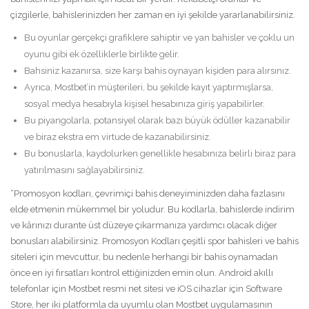
çizgilerle, bahislerinizden her zaman en iyi şekilde yararlanabilirsiniz.
Bu oyunlar gerçekçi grafiklere sahiptir ve yan bahisler ve çoklu un
oyunu gibi ek özelliklerle birlikte gelir.
Bahsiniz kazanırsa, size karşı bahis oynayan kişiden para alırsınız.
Ayrıca, Mostbet’in müşterileri, bu şekilde kayıt yaptırmışlarsa,
sosyal medya hesabıyla kişisel hesabınıza giriş yapabilirler.
Bu piyangolarla, potansiyel olarak bazı büyük ödüller kazanabilir
ve biraz ekstra em virtude de kazanabilirsiniz.
Bu bonuslarla, kaydolurken genellikle hesabınıza belirli biraz para
yatırılmasını sağlayabilirsiniz.
“Promosyon kodları, çevrimiçi bahis deneyiminizden daha fazlasını
elde etmenin mükemmel bir yoludur. Bu kodlarla, bahislerde indirim
ve kârınızı durante üst düzeye çıkarmanıza yardımcı olacak diğer
bonusları alabilirsiniz. Promosyon Kodları çeşitli spor bahisleri ve bahis
siteleri için mevcuttur, bu nedenle herhangi bir bahis oynamadan
önce en iyi fırsatları kontrol ettiğinizden emin olun. Android akıllı
telefonlar için Mostbet resmi net sitesi ve iOS cihazlar için Software
Store, her iki platformla da uyumlu olan Mostbet uygulamasının