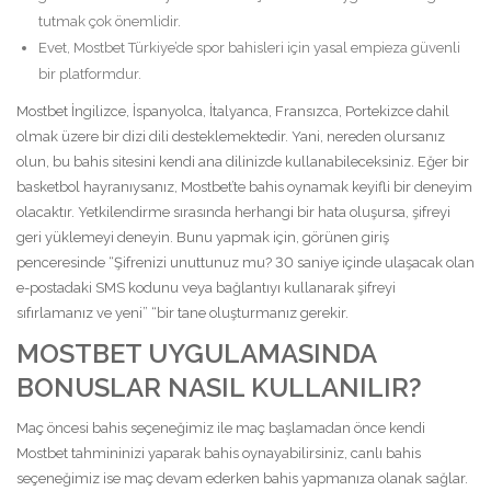
tutmak çok önemlidir.
Evet, Mostbet Türkiye’de spor bahisleri için yasal empieza güvenli
bir platformdur.
Mostbet İngilizce, İspanyolca, İtalyanca, Fransızca, Portekizce dahil
olmak üzere bir dizi dili desteklemektedir. Yani, nereden olursanız
olun, bu bahis sitesini kendi ana dilinizde kullanabileceksiniz. Eğer bir
basketbol hayranıysanız, Mostbet’te bahis oynamak keyifli bir deneyim
olacaktır. Yetkilendirme sırasında herhangi bir hata oluşursa, şifreyi
geri yüklemeyi deneyin. Bunu yapmak için, görünen giriş
penceresinde “Şifrenizi unuttunuz mu? 30 saniye içinde ulaşacak olan
e-postadaki SMS kodunu veya bağlantıyı kullanarak şifreyi
sıfırlamanız ve yeni” “bir tane oluşturmanız gerekir.
MOSTBET UYGULAMASINDA
BONUSLAR NASIL KULLANILIR?
Maç öncesi bahis seçeneğimiz ile maç başlamadan önce kendi
Mostbet tahmininizi yaparak bahis oynayabilirsiniz, canlı bahis
seçeneğimiz ise maç devam ederken bahis yapmanıza olanak sağlar.