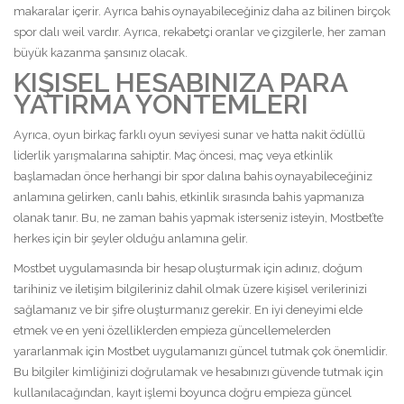
makaralar içerir. Ayrıca bahis oynayabileceğiniz daha az bilinen birçok
spor dalı weil vardır. Ayrıca, rekabetçi oranlar ve çizgilerle, her zaman
büyük kazanma şansınız olacak.
KIŞISEL HESABINIZA PARA
YATIRMA YÖNTEMLERI
Ayrıca, oyun birkaç farklı oyun seviyesi sunar ve hatta nakit ödüllü
liderlik yarışmalarına sahiptir. Maç öncesi, maç veya etkinlik
başlamadan önce herhangi bir spor dalına bahis oynayabileceğiniz
anlamına gelirken, canlı bahis, etkinlik sırasında bahis yapmanıza
olanak tanır. Bu, ne zaman bahis yapmak isterseniz isteyin, Mostbet’te
herkes için bir şeyler olduğu anlamına gelir.
Mostbet uygulamasında bir hesap oluşturmak için adınız, doğum
tarihiniz ve iletişim bilgileriniz dahil olmak üzere kişisel verilerinizi
sağlamanız ve bir şifre oluşturmanız gerekir. En iyi deneyimi elde
etmek ve en yeni özelliklerden empieza güncellemelerden
yararlanmak için Mostbet uygulamanızı güncel tutmak çok önemlidir.
Bu bilgiler kimliğinizi doğrulamak ve hesabınızı güvende tutmak için
kullanılacağından, kayıt işlemi boyunca doğru empieza güncel