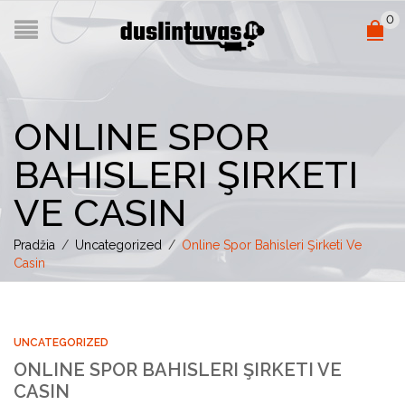
0
ONLINE SPOR
BAHISLERI ŞIRKETI
VE CASIN
Pradžia
/
Uncategorized
/
Online Spor Bahisleri Şirketi Ve
Casin
UNCATEGORIZED
ONLINE SPOR BAHISLERI ŞIRKETI VE
CASIN