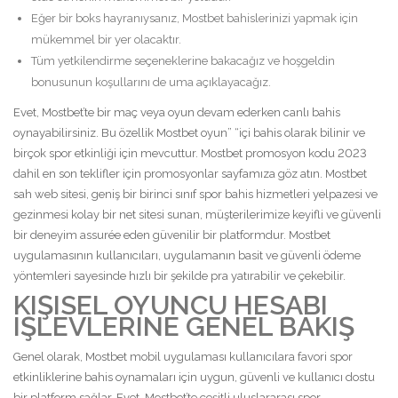
Eğer bir boks hayranıysanız, Mostbet bahislerinizi yapmak için
mükemmel bir yer olacaktır.
Tüm yetkilendirme seçeneklerine bakacağız ve hoşgeldin
bonusunun koşullarını de uma açıklayacağız.
Evet, Mostbet’te bir maç veya oyun devam ederken canlı bahis
oynayabilirsiniz. Bu özellik Mostbet oyun” “içi bahis olarak bilinir ve
birçok spor etkinliği için mevcuttur. Mostbet promosyon kodu 2023
dahil en son teklifler için promosyonlar sayfamıza göz atın. Mostbet
sah web sitesi, geniş bir birinci sınıf spor bahis hizmetleri yelpazesi ve
gezinmesi kolay bir net sitesi sunan, müşterilerimize keyifli ve güvenli
bir deneyim assurée eden güvenilir bir platformdur. Mostbet
uygulamasının kullanıcıları, uygulamanın basit ve güvenli ödeme
yöntemleri sayesinde hızlı bir şekilde pra yatırabilir ve çekebilir.
KIŞISEL OYUNCU HESABI
IŞLEVLERINE GENEL BAKIŞ
Genel olarak, Mostbet mobil uygulaması kullanıcılara favori spor
etkinliklerine bahis oynamaları için uygun, güvenli ve kullanıcı dostu
bir platform sağlar. Evet, Mostbet’te çeşitli uluslararası spor