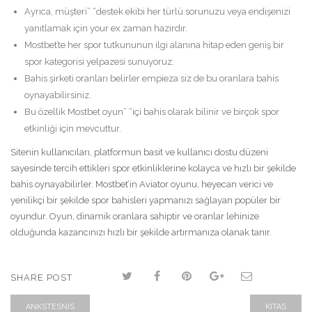
Ayrıca, müşteri” “destek ekibi her türlü sorunuzu veya endişenizi
yanıtlamak için your ex zaman hazırdır.
Mostbet’te her spor tutkununun ilgi alanına hitap eden geniş bir
spor kategorisi yelpazesi sunuyoruz.
Bahis şirketi oranları belirler empieza siz de bu oranlara bahis
oynayabilirsiniz.
Bu özellik Mostbet oyun” “içi bahis olarak bilinir ve birçok spor
etkinliği için mevcuttur.
Sitenin kullanıcıları, platformun basit ve kullanıcı dostu düzeni
sayesinde tercih ettikleri spor etkinliklerine kolayca ve hızlı bir şekilde
bahis oynayabilirler. Mostbet’in Aviator oyunu, heyecan verici ve
yenilikçi bir şekilde spor bahisleri yapmanızı sağlayan popüler bir
oyundur. Oyun, dinamik oranlara sahiptir ve oranlar lehinize
olduğunda kazancınızı hızlı bir şekilde artırmanıza olanak tanır.
SHARE POST
ANKSTESNIS
KITAS