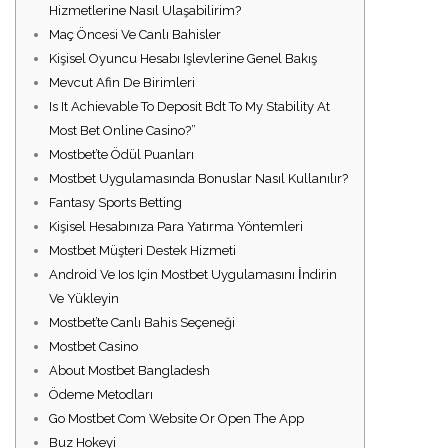
Hizmetlerine Nasıl Ulaşabilirim?
Maç Öncesi Ve Canlı Bahisler
Kişisel Oyuncu Hesabı Işlevlerine Genel Bakış
Mevcut Afin De Birimleri
Is It Achievable To Deposit Bdt To My Stability At
Most Bet Online Casino?”
Mostbet’te Ödül Puanları
Mostbet Uygulamasında Bonuslar Nasıl Kullanılır?
Fantasy Sports Betting
Kişisel Hesabınıza Para Yatırma Yöntemleri
Mostbet Müşteri Destek Hizmeti
Android Ve Ios Için Mostbet Uygulamasını İndirin
Ve Yükleyin
Mostbet’te Canlı Bahis Seçeneği
Mostbet Casino
About Mostbet Bangladesh
Ödeme Metodları
Go Mostbet Com Website Or Open The App
Buz Hokeyi