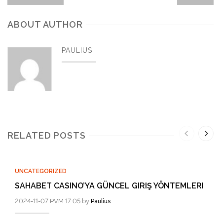
ABOUT AUTHOR
PAULIUS
RELATED POSTS
UNCATEGORIZED
SAHABET CASINO’YA GÜNCEL GIRIŞ YÖNTEMLERI
2024-11-07 PVM 17:05 by
Paulius