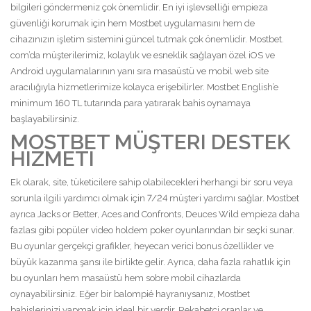
bilgileri göndermeniz çok önemlidir. En iyi işlevselliği empieza
güvenliği korumak için hem Mostbet uygulamasını hem de
cihazınızın işletim sistemini güncel tutmak çok önemlidir. Mostbet.
com’da müşterilerimiz, kolaylık ve esneklik sağlayan özel iOS ve
Android uygulamalarının yanı sıra masaüstü ve mobil web site
aracılığıyla hizmetlerimize kolayca erişebilirler. Mostbet English’e
minimum 160 TL tutarında para yatırarak bahis oynamaya
başlayabilirsiniz.
MOSTBET MÜŞTERI DESTEK
HIZMETI
Ek olarak, site, tüketicilere sahip olabilecekleri herhangi bir soru veya
sorunla ilgili yardımcı olmak için 7/24 müşteri yardımı sağlar. Mostbet
ayrıca Jacks or Better, Aces and Confronts, Deuces Wild empieza daha
fazlası gibi popüler video holdem poker oyunlarından bir seçki sunar.
Bu oyunlar gerçekçi grafikler, heyecan verici bonus özellikler ve
büyük kazanma şansı ile birlikte gelir. Ayrıca, daha fazla rahatlık için
bu oyunları hem masaüstü hem sobre mobil cihazlarda
oynayabilirsiniz. Eğer bir balompié hayranıysanız, Mostbet
bahislerinizi yapmak için ideal bir yerdir. Rekabetçi oranlar ve