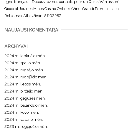
ligne français – Découvrez nos conseils pour un Quick Win assuré
Gioca al Jeu des Mines Casino Online e Vinci Grandi Premi in Italia
Rebiomax Atb Užívání 81103257
NAUJAUSI KOMENTARAI
ARCHYVAI
2024 m. lapkričio mėn.
2024 m. spalio mėn.
2024 m. rugsėjo mėn.
2024 m. rugpjūčio mėn.
2024 m. liepos mėn.
2024 m. birželio mėn.
2024 m. gegužės mėn.
2024 m. balandžio mėn.
2024 m. kovo mėn.
2024 m. vasario mėn.
2023 m. rugpjūčio mėn.