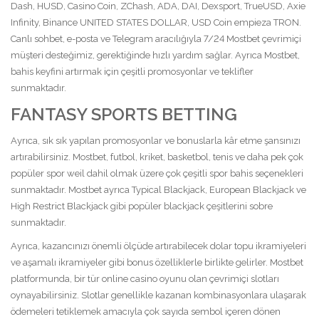
Dash, HUSD, Casino Coin, ZChash, ADA, DAI, Dexsport, TrueUSD, Axie
Infinity, Binance UNITED STATES DOLLAR, USD Coin empieza TRON.
Canlı sohbet, e-posta ve Telegram aracılığıyla 7/24 Mostbet çevrimiçi
müşteri desteğimiz, gerektiğinde hızlı yardım sağlar. Ayrıca Mostbet,
bahis keyfini artırmak için çeşitli promosyonlar ve teklifler
sunmaktadır.
FANTASY SPORTS BETTING
Ayrıca, sık sık yapılan promosyonlar ve bonuslarla kâr etme şansınızı
artırabilirsiniz. Mostbet, futbol, kriket, basketbol, tenis ve daha pek çok
popüler spor weil dahil olmak üzere çok çeşitli spor bahis seçenekleri
sunmaktadır. Mostbet ayrıca Typical Blackjack, European Blackjack ve
High Restrict Blackjack gibi popüler blackjack çeşitlerini sobre
sunmaktadır.
Ayrıca, kazancınızı önemli ölçüde artırabilecek dolar topu ikramiyeleri
ve aşamalı ikramiyeler gibi bonus özelliklerle birlikte gelirler. Mostbet
platformunda, bir tür online casino oyunu olan çevrimiçi slotları
oynayabilirsiniz. Slotlar genellikle kazanan kombinasyonlara ulaşarak
ödemeleri tetiklemek amacıyla çok sayıda sembol içeren dönen