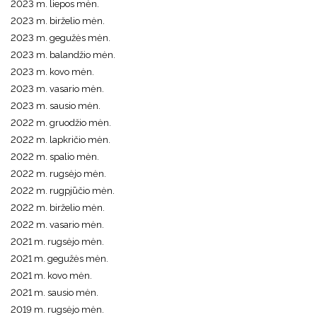
2023 m. liepos mėn.
2023 m. birželio mėn.
2023 m. gegužės mėn.
2023 m. balandžio mėn.
2023 m. kovo mėn.
2023 m. vasario mėn.
2023 m. sausio mėn.
2022 m. gruodžio mėn.
2022 m. lapkričio mėn.
2022 m. spalio mėn.
2022 m. rugsėjo mėn.
2022 m. rugpjūčio mėn.
2022 m. birželio mėn.
2022 m. vasario mėn.
2021 m. rugsėjo mėn.
2021 m. gegužės mėn.
2021 m. kovo mėn.
2021 m. sausio mėn.
2019 m. rugsėjo mėn.