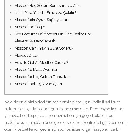
Mostbet Hoş Geldin Bonusunuzu Alın
Nasıl Para Yatırılır Empieza Çekilir?
Mostbet’teki Oyun Sağlayıcıları
Mostbet Bd Login
Key Features Of Mostbet On Line Casino For
Players By Bangladesh
Mostbet Canlı Yayın Sunuyor Mu?
Mevcut Diller
How To Get At Mostbet Casino?
Mostbet’te Masa Oyunları
Mostbet’te Hoş Geldin Bonusları
Mostbet Bahisçi Avantajları
Ne elde ettiğinizi anladığınızdan emin olmak için kodla ilişkili tüm
hüküm ve koşulları okuduğunuzdan emin olun. Promosyon kodları
yalnızca belirli spor bahisleri hizmetleri için geçerli olabilir, bu
nedenle kullanmadan önce gerekirse iki kez kontrol ettiğinizden emin
olun. Mostbet kaydı, çevrimiçi spor bahisleri organizasyonunda bir