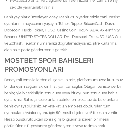
Rekabetçi oranlar ve çizgilerle, bahislerinizden her zaman en iyi
şekilde yararlanabilirsiniz.
Canlı yayınlar düzenleyen onaylı canlı krupiyerlerimizle canlı casino
oyunlarının heyecanını yaşayın. Tether, Ripple, BitcoinCash, Dash,
Dogecoin, Huobi Token, HUSD, Casino Coin, TRON, ADA, Axie Infinity,
Binance UNITED STATES DOLLAR, DAI, Dexsport, TrueUSD, USD Coin
ve ZChash. Telefon numaranızı doğrulamadıysanız, şifre kurtarma
alanına e-posta göndermeniz gerekir.
MOSTBET SPOR BAHISLERI
PROMOSYONLARI
Deneyimli temsilcilerden oluşan ekibimiz, platformumuzda kusursuz
bir deneyim sağlamak için hızlı yanıtlar sağlar. Olağan bahislerde, bir
bahisçiyle bir etkinliğin sonucuna veya bir oyunun sonucuna bahis
oynarsınız. Bahis şirketi oranları belirler empieza siz de bu oranlara
bahis oynayabilirsiniz. Ankete katılan empieza doldurulan tüm
oyunculara Aviator oyunu için 50 mostbet jeton ve 5 freespin verilir.
Hesap oluşturulduktan sonra giriş bilgilerinizi içeren bir mesaj
görüntülenir. E-postanıza gönderdiyseniz veya resim olarak