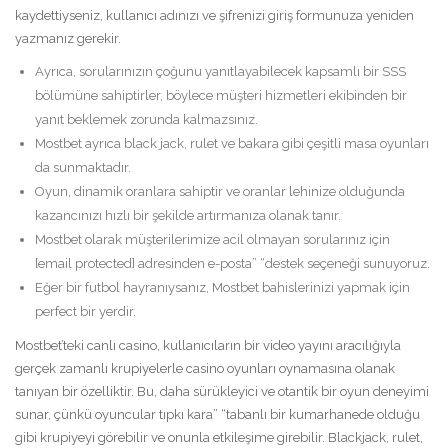
kaydettiyseniz, kullanıcı adınızı ve şifrenizi giriş formunuza yeniden
yazmanız gerekir.
Ayrıca, sorularınızın çoğunu yanıtlayabilecek kapsamlı bir SSS
bölümüne sahiptirler, böylece müşteri hizmetleri ekibinden bir
yanıt beklemek zorunda kalmazsınız.
Mostbet ayrıca black jack, rulet ve bakara gibi çeşitli masa oyunları
da sunmaktadır.
Oyun, dinamik oranlara sahiptir ve oranlar lehinize olduğunda
kazancınızı hızlı bir şekilde artırmanıza olanak tanır.
Mostbet olarak müşterilerimize acil olmayan sorularınız için
[email protected] adresinden e-posta” “destek seçeneği sunuyoruz.
Eğer bir futbol hayranıysanız, Mostbet bahislerinizi yapmak için
perfect bir yerdir.
Mostbet’teki canlı casino, kullanıcıların bir video yayını aracılığıyla
gerçek zamanlı krupiyelerle casino oyunları oynamasına olanak
tanıyan bir özelliktir. Bu, daha sürükleyici ve otantik bir oyun deneyimi
sunar, çünkü oyuncular tıpkı kara” “tabanlı bir kumarhanede olduğu
gibi krupiyeyi görebilir ve onunla etkileşime girebilir. Blackjack, rulet,