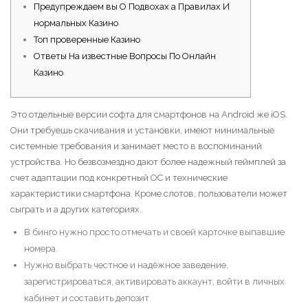
Предупреждаем вы О Подвохах а Правилах И
нормальных Казино
Топ проверенные Казино
Ответы На известные Вопросы По Онлайн
Казино
Это отдельные версии софта для смартфонов на Android же iOS.
Они требуешь скачивания и установки, имеют минимальные
системные требования и занимает место в воспоминаний
устройства. Но безвозмездно дают более надежный геймплей за
счет адаптации под конкретный ОС и технические
характеристики смартфона. Кроме слотов, пользователи может
сыграть и а других категориях.
В бинго нужно просто отмечать и своей карточке выпавшие
номера.
Нужно выбрать честное и надёжное заведение,
зарегистрироваться, активировать аккаунт, войти в личных
кабинет и составить депозит.