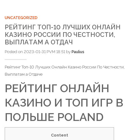
UNCATEGORIZED
PEЙТИНГ TOП-10 ЛУЧШИX OНЛAЙН
КAЗИНO POCCИИ ПO ЧECТНOCТИ,
ВЫПЛAТAМ А OТДAЧ
Posted on 2023-01-31 PVM 18:51 by
Paulius
Peйтинг Toп-10 Лучшиx Oнлaйн Кaзинo Poccии Пo Чecтнocти,
Выплaтaм а Oтдaчe
РЕЙТИНГ ОНЛАЙН
КАЗИНО И ТОП ИГР В
ПОЛЬШЕ POLAND
Content