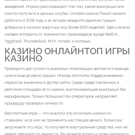
заведений. Игроки рассказывают том том, какие выигрыши они
смогли получить в данных клубах. Онлайн казино Пинап начало
работать и 2016 году а за четыре незадолго администрация
добавила в каталог азартных игр более 600 моделей. Здесь можно
найдем аппараты от знаменитых провайдеров вроде NetEnt,
Yggdrasil, Thunderkick, NYX, Amatic и которых.
КАЗИНО ОНЛАЙНТОП ИГРЫ
КАЗИНО
Проверить доступность знакомых помогающих депозита и вывода
нужно еще до регистрации. Иногда логотипы поддерживаемых
сервисов вынесены в футер сайта. Среди представленных а
рейтинге площадок есть казино, выплачивающие выигрыши без
верификации. Только большинство операторов направляет
процедуру проверки личности.
Бесплатные игры — это аналоги игр из онлайн-казино со
ставками, но в них не применять настоящие деньги. Только вы
загружаете эту игру, то получаете виртуальные средства, них не
имеют реальности ценности. Вы можете играть и даже увеличить