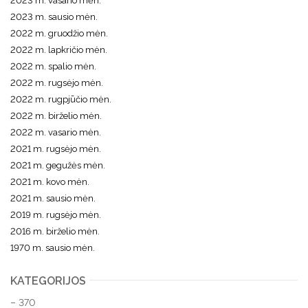
2023 m. vasario mėn.
2023 m. sausio mėn.
2022 m. gruodžio mėn.
2022 m. lapkričio mėn.
2022 m. spalio mėn.
2022 m. rugsėjo mėn.
2022 m. rugpjūčio mėn.
2022 m. birželio mėn.
2022 m. vasario mėn.
2021 m. rugsėjo mėn.
2021 m. gegužės mėn.
2021 m. kovo mėn.
2021 m. sausio mėn.
2019 m. rugsėjo mėn.
2016 m. birželio mėn.
1970 m. sausio mėn.
KATEGORIJOS
– 370