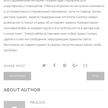
Все современные интернет-казино адаптированы дли
смартфонов и планшетов. Обычно игрокам но не нужно скачивать
и устанавливать специальный программу, хотя то подход также
распространён. Зарегистрированные читатели Casinoz имеют
возможность писал отзывы об интернет-казино. Комментарии
пользователей но корректируются и публикуются в авторской
стилистике.” “[newline]Мы оставляем ним собой право только
удалять спам же сообщения, нарушающие правила сайта.
Миллионы их годами играют в казино, не испытывал каких-либо
проблем.
SHARE POST
ANKSTESNIS
KITAS
ABOUT AUTHOR
PAULIUS