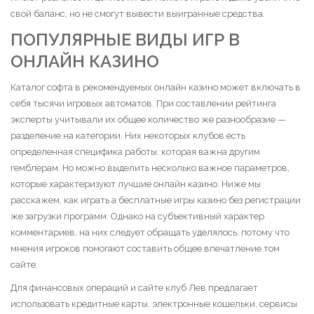
свой баланс, но не смогут вывести выигранные средства.
ПОПУЛЯРНЫЕ ВИДЫ ИГР В
ОНЛАЙН КАЗИНО
Каталог софта в рекомендуемых онлайн казино может включать в
себя тысячи игровых автоматов. При составлении рейтинга
эксперты учитывали их общее количество же разнообразие —
разделение на категории. Них некоторых клубов есть
определенная специфика работы, которая важна другим
гемблерам. Но можно выделить несколько важное параметров,
которые характеризуют лучшие онлайн казино. Ниже мы
расскажем, как играть а бесплатные игры казино без регистрации
же загрузки программ. Однако на субъективный характер
комментариев, на них следует обращать уделялось, потому что
мнения игроков помогают составить общее впечатление том
сайте.
Для финансовых операций и сайте клуб Лев предлагает
использовать кредитные карты, электронные кошельки, сервисы