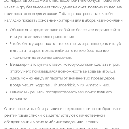
долларах, евро а даже злотых. Бездепозитные бонусы позволяют
начать игру без внесения своих денег на счёт, поэтому их весьма
привлекательны для игроков. Таблица построена так, чтобы
наглядно показать основные критерии для выбора казино онлайн.
Обычно они представляли собой не более чем версию сайта
или устанавливаемое приложение.
Чтобы быть уверенность, что честно выигранные деньги клуб
выплатит в срок, можно выбирать только безотказные
лицензионные игорные заведения.
Вейджер – это сумма ставок, которую должен сделать игрок,
этого у него показавшаяся возможность вывода выигрыша.
Здесь можно найду аппараты от знаменитых провайдеров
вроде NetEnt, Yggdrasil, Thunderkick, NYX, Amatic и них.
Однако мы решили посодействовать вам поиск лучшего
варианта.
Отзыв посетителей, игравших и надежных казино, отобранных в
рейтинговые списки, свидетельствуют о качественном
обслуживании в этих гемблинг заведениях. В таких
комментариях нет рассказы о немногочисленных услугах таких