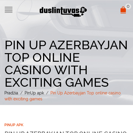
0
PIN UP AZERBAYJAN
TOP ONLINE
CASINO WITH
EXCITING GAMES
Pradžia
/
PinUp apk
/
Pin Up Azerbayjan Top online casino
with exciting games
PINUP APK