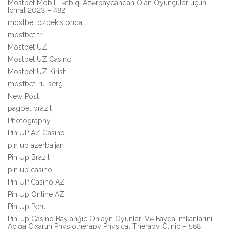
Mostbet Mobil Tətbiq: Azərbaycandan Olan Oyunçular üçün
Icmal 2023 – 482
mostbet ozbekistonda
mostbet tr
Mostbet UZ
Mostbet UZ Casino
Mostbet UZ Kirish
mostbet-ru-serg
New Post
pagbet brazil
Photography
Pin UP AZ Casino
pin up azerbaijan
Pin Up Brazil
pin up casino
Pin UP Casino AZ
Pin Up Online AZ
Pin Up Peru
Pin-up Casino Başlanğıc Onlayn Oyunları Və Fayda Imkanlarını
Açığa Çıxartın Physiotherapy Physical Therapy Clinic – 568