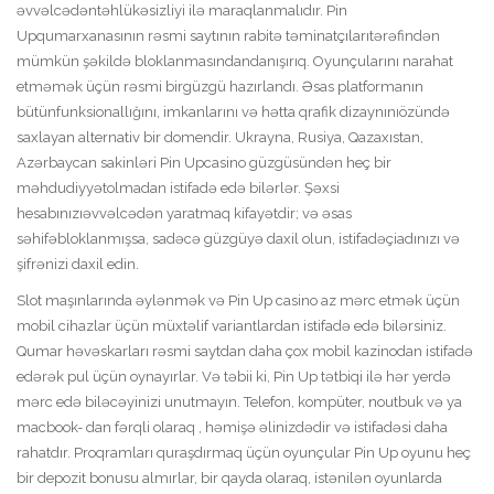
əvvəlcədəntəhlükəsizliyi ilə maraqlanmalıdır. Pin
Upqumarxanasının rəsmi saytının rabitə təminatçılarıtərəfindən
mümkün şəkildə bloklanmasındandanışırıq. Oyunçularını narahat
etməmək üçün rəsmi birgüzgü hazırlandı. Əsas platformanın
bütünfunksionallığını, imkanlarını və hətta qrafik dizaynınıözündə
saxlayan alternativ bir domendir. Ukrayna, Rusiya, Qazaxıstan,
Azərbaycan sakinləri Pin Upcasino güzgüsündən heç bir
məhdudiyyətolmadan istifadə edə bilərlər. Şəxsi
hesabınızıəvvəlcədən yaratmaq kifayətdir; və əsas
səhifəbloklanmışsa, sadəcə güzgüyə daxil olun, istifadəçiadınızı və
şifrənizi daxil edin.
Slot maşınlarında əylənmək və Pin Up casino az mərc etmək üçün
mobil cihazlar üçün müxtəlif variantlardan istifadə edə bilərsiniz.
Qumar həvəskarları rəsmi saytdan daha çox mobil kazinodan istifadə
edərək pul üçün oynayırlar. Və təbii ki, Pin Up tətbiqi ilə hər yerdə
mərc edə biləcəyinizi unutmayın. Telefon, kompüter, noutbuk və ya
macbook- dan fərqli olaraq , həmişə əlinizdədir və istifadəsi daha
rahatdır. Proqramları quraşdırmaq üçün oyunçular Pin Up oyunu heç
bir depozit bonusu almırlar, bir qayda olaraq, istənilən oyunlarda