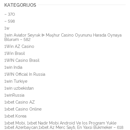
KATEGORIJOS
– 370
– 598
1w
1win Aviator Seyrək ᐉ Məşhur Casino Oyununu Harada Oynaya
Bilərəm – 582
1Win AZ Casino
1Win Brasil
1WIN Casino Brasil
1win India
1WIN Official In Russia
1win Turkiye
1win uzbekistan
1winRussia
1xbet Casino AZ
1xbet Casino Online
1xbet Korea
1xbet Mobi, 1xbet Nadir Mobi Android Ve Ios Program Yukle
1xbet Azerbaycan,1xbet Az Merc Saytı, En Yaxsi Bukmeker – 618