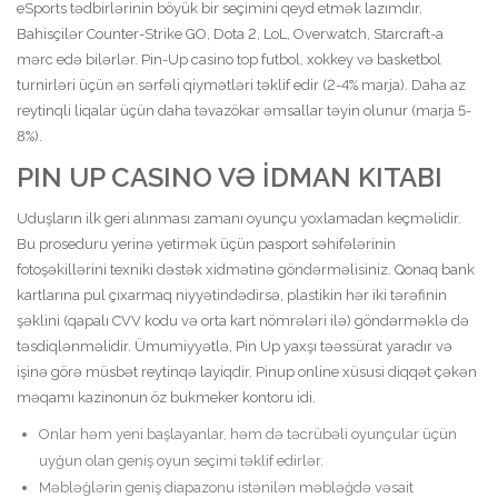
eSports tədbirlərinin böyük bir seçimini qeyd etmək lazımdır.
Bahisçilər Counter-Strike GO, Dota 2, LoL, Overwatch, Starcraft-a
mərc edə bilərlər. Pin-Up casino top futbol, ​​xokkey və basketbol
turnirləri üçün ən sərfəli qiymətləri təklif edir (2-4% marja). Daha az
reytinqli liqalar üçün daha təvazökar əmsallar təyin olunur (marja 5-
8%).
PIN UP CASINO VƏ İDMAN KITABI
Uduşların ilk geri alınması zamanı oyunçu yoxlamadan keçməlidir.
Bu proseduru yerinə yetirmək üçün pasport səhifələrinin
fotoşəkillərini texniki dəstək xidmətinə göndərməlisiniz. Qonaq bank
kartlarına pul çıxarmaq niyyətindədirsə, plastikin hər iki tərəfinin
şəklini (qapalı CVV kodu və orta kart nömrələri ilə) göndərməklə də
təsdiqlənməlidir. Ümumiyyətlə, Pin Up yaxşı təəssürat yaradır və
işinə görə müsbət reytinqə layiqdir. Pinup online xüsusi diqqət çəkən
məqamı kazinonun öz bukmeker kontoru idi.
Onlar həm yeni başlayanlar, həm də təcrübəli oyunçular üçün
uyğun olan geniş oyun seçimi təklif edirlər.
Məbləğlərin geniş diapazonu istənilən məbləğdə vəsait