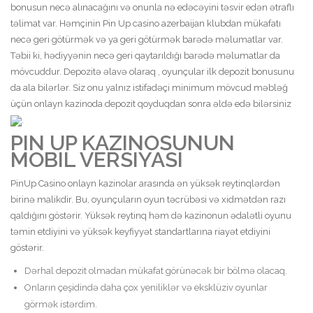
bonusun necə alınacağını və onunla nə edəcəyini təsvir edən ətraflı
təlimat var. Həmçinin Pin Up casino azerbaijan klubdan mükafatı
necə geri götürmək və ya geri götürmək barədə məlumatlar var.
Təbii ki, hədiyyənin necə geri qaytarıldığı barədə məlumatlar da
mövcuddur. Depozitə əlavə olaraq , oyunçular ilk depozit bonusunu
da ala bilərlər. Siz onu yalnız istifadəçi minimum mövcud məbləğ
üçün onlayn kazinoda depozit qoyduqdan sonra əldə edə bilərsiniz
.
PIN UP KAZINOSUNUN
MOBIL VERSIYASI
PinUp Casino onlayn kazinolar arasında ən yüksək reytinqlərdən
birinə malikdir. Bu, oyunçuların oyun təcrübəsi və xidmətdən razı
qaldığını göstərir. Yüksək reytinq həm də kazinonun ədalətli oyunu
təmin etdiyini və yüksək keyfiyyət standartlarına riayət etdiyini
göstərir.
Dərhal depozit olmadan mükafat görünəcək bir bölmə olacaq.
Onların çeşidində daha çox yeniliklər və eksklüziv oyunlar
görmək istərdim.