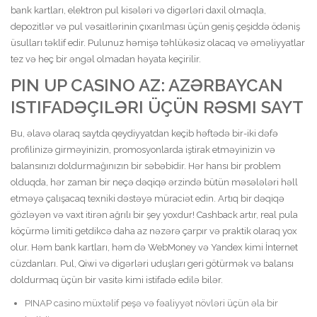
bank kartları, elektron pul kisələri və digərləri daxil olmaqla,
depozitlər və pul vəsaitlərinin çıxarılması üçün geniş çeşiddə ödəniş
üsulları təklif edir. Pulunuz həmişə təhlükəsiz olacaq və əməliyyatlar
tez və heç bir əngəl olmadan həyata keçirilir.
PIN UP CASINO AZ: AZƏRBAYCAN
ISTIFADƏÇILƏRI ÜÇÜN RƏSMI SAYT
Bu, əlavə olaraq saytda qeydiyyatdan keçib həftədə bir-iki dəfə
profilinizə girməyinizin, promosyonlarda iştirak etməyinizin və
balansınızı doldurmağınızın bir səbəbidir. Hər hansı bir problem
olduqda, hər zaman bir neçə dəqiqə ərzində bütün məsələləri həll
etməyə çalışacaq texniki dəstəyə müraciət edin. Artıq bir dəqiqə
gözləyən və vaxt itirən ağrılı bir şey yoxdur! Cashback artır, real pula
köçürmə limiti getdikcə daha az nəzərə çarpır və praktik olaraq yox
olur. Həm bank kartları, həm də WebMoney və Yandex kimi İnternet
cüzdanları. Pul, Qiwi və digərləri uduşları geri götürmək və balansı
doldurmaq üçün bir vasitə kimi istifadə edilə bilər.
PINAP casino müxtəlif peşə və fəaliyyət növləri üçün əla bir