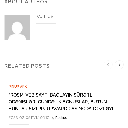
ABOUT AUTHOR
PAULIUS
RELATED POSTS
PINUP APK
“RƏSMI VEB SAYTI BAĞLAYIN️ SÜRƏTLI
ÖDƏNIŞLƏR, GÜNDƏLIK BONUSLAR, BÜTÜN
BUNLAR SIZI PIN UPWARD CASINODA GÖZLƏYI
2023-02-05 PVM 05:10 by
Paulius