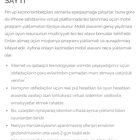
SAYTI
Pin up kazino tərtibatçıları zamanla ayaqlaşmağa çalışırlar, buna görə
də iPhone sahiblərinə virtual platformada tez tanınmaq üçün mobil
proqram yükləmələri tövsiyə olunur. Mobil əlavənin geniş yayılması
üçün oyun resursunun müdiriyyəti tez-tez əlavə bonuslar təklif edir.
Onları almaq üçün müştəriyə proqramı yükləmək və quraşdırmaq
kifayət edir. Ayfona onlayn kazinodan mobil əlavəni necə yükləmək
olar
İnternet və qabaqcıl texnologiyalar əsrində yaşayadığımız üçün
istifadəçilərin çoxu evlərindən çıxmadan mərc etməyə üstünlük
verirlər.
Həmçinin istifadəçilər üçün real pul hesabları ilə oyun hesabları
arasında vasitəçi olan təhlükəsiz virtual sistemlər vasitəsilə
əməliyyatlar etmək rahatdır.
Bu, uzaqdan oynayaraq istənilən cihaza ayrıca yüklənə bilən
oyunlardan biridir.
Maliyyə tranzaksiyasının aparılmasına sifarişin emalının
gözlənilməsinin orta vaxtı 2 gün təşkil edir.