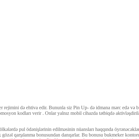
er rejimini də ehtiva edir. Bununla siz Pin Up- də idmana mərc edə və b
syon kodları verir . Onlar yalnız mobil cihazda tətbiqdə aktivləşdirilə 
 ölkələrdə pul ödənişlərinin edilməsinin nüansları haqqında öyrənəcəklər.
ik gözəl qarşılanma bonusundan danışırlar. Bu bonusu bukmeker kontoru