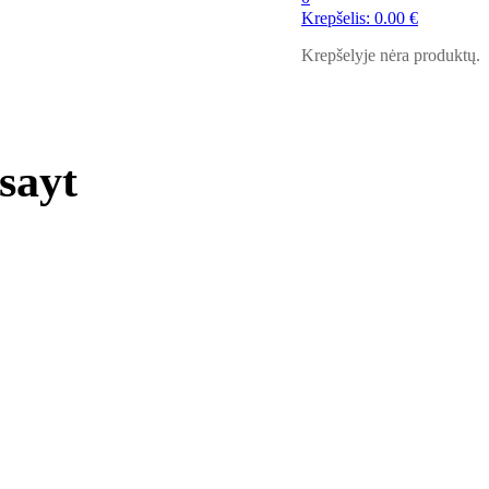
Krepšelis:
0.00
€
Krepšelyje nėra produktų.
sayt