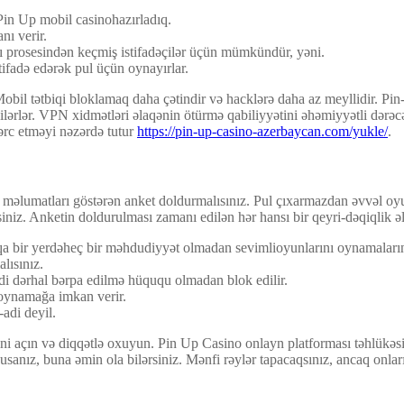
in Up mobil casinohazırladıq.
nı verir.
 prosesindən keçmiş istifadəçilər üçün mümkündür, yəni.
ifadə edərək pul üçün oynayırlar.
bil tətbiqi bloklamaq daha çətindir və hacklərə daha az meyllidir. Pin-u
rlər. VPN xidmətləri əlaqənin ötürmə qabiliyyətini əhəmiyyətli dərəcədə
ərc etməyi nəzərdə tutur
https://pin-up-casino-azerbaycan.com/yukle/
.
məlumatları göstərən anket doldurmalısınız. Pul çıxarmazdan əvvəl o
iniz. Anketin doldurulması zamanı edilən hər hansı bir qeyri-dəqiqlik əl
şqa bir yerdəheç bir məhdudiyyət olmadan sevimlioyunlarını oynamaları
lısınız.
eydi dərhal bərpa edilmə hüququ olmadan blok edilir.
 oynamağa imkan verir.
adi deyil.
ini açın və diqqətlə oxuyun. Pin Up Casino onlayn platforması təhlükəs
sanız, buna əmin ola bilərsiniz. Mənfi rəylər tapacaqsınız, ancaq onları