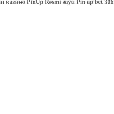
п казино PinUp Rəsmi saytı Pin ap bet 306