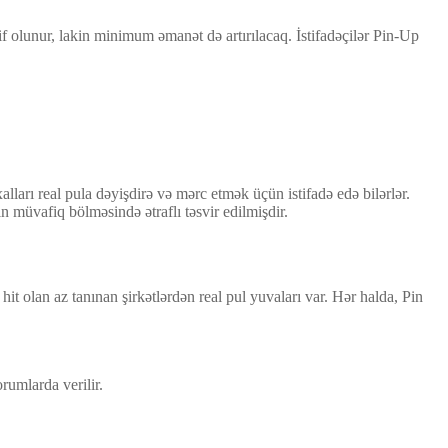
f olunur, lakin minimum əmanət də artırılacaq. İstifadəçilər Pin-Up
ları real pula dəyişdirə və mərc etmək üçün istifadə edə bilərlər.
n müvafiq bölməsində ətraflı təsvir edilmişdir.
 olan az tanınan şirkətlərdən real pul yuvaları var. Hər halda, Pin
rumlarda verilir.