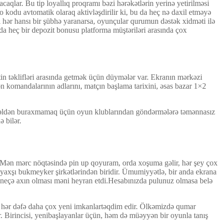
lar. Bu tip loyallıq proqramı bəzi hərəkətlərin yerinə yetirilməsi
kodu avtomatik olaraq aktivləşdirilir ki, bu da heç nə daxil etməyə
hər hansı bir şübhə yaranarsa, oyunçular qurumun dəstək xidməti ilə
-da heç bir depozit bonusu platforma müştəriləri arasında çox
tin təklifləri arasında getmək üçün düymələr var. Ekranın mərkəzi
n komandalarının adlarını, matçın başlama tarixini, əsas bazar 1×2
ını əldən buraxmamaq üçün oyun klublarından göndərmələrə təmənnasız
 bilər.
. Mən mərc nöqtəsində pin up qoyuram, orda xoşuma gəlir, hər şey çox
n yaxşı bukmeyker şirkətlərindən biridir. Ümumiyyətlə, bir anda ekrana
tda neçə axın olması məni heyran etdi.Hesabınızda pulunuz olmasa belə
rə hər dəfə daha çox yeni imkanlartəqdim edir. Ölkəmizdə qumar
r. Birincisi, yenibaşlayanlar üçün, həm də müəyyən bir oyunla tanış