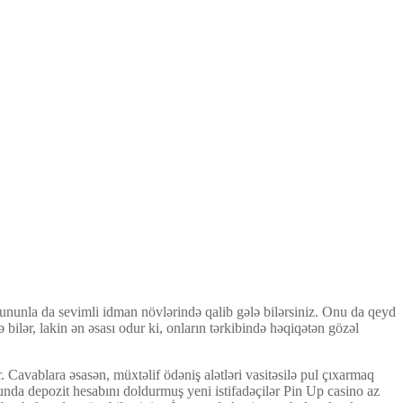
ununla da sevimli idman növlərində qalib gələ bilərsiniz. Onu da qeyd
bilər, lakin ən əsası odur ki, onların tərkibində həqiqətən gözəl
 Cavablara əsasən, müxtəlif ödəniş alətləri vasitəsilə pul çıxarmaq
nda depozit hesabını doldurmuş yeni istifadəçilər Pin Up casino az