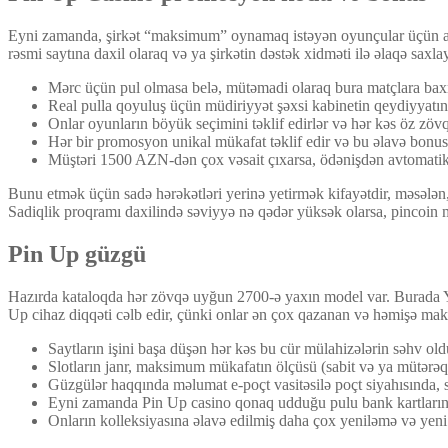
Eyni zamanda, şirkət “maksimum” oynamaq istəyən oyunçular üçün ayrıca
rəsmi saytına daxil olaraq və ya şirkətin dəstək xidməti ilə əlaqə saxlay
Mərc üçün pul olmasa belə, mütəmadi olaraq bura matçlara ba
Real pulla qoyuluş üçün müdiriyyət şəxsi kabinetin qeydiyyatını
Onlar oyunların böyük seçimini təklif edirlər və hər kəs öz zöv
Hər bir promosyon unikal mükafat təklif edir və bu əlavə bonus 
Müştəri 1500 AZN-dən çox vəsait çıxarsa, ödənişdən avtomatik 
Bunu etmək üçün sadə hərəkətləri yerinə yetirmək kifayətdir, məsələn,
Sadiqlik proqramı daxilində səviyyə nə qədər yüksək olarsa, pincoin məz
Pin Up güzgü
Hazırda kataloqda hər zövqə uyğun 2700-ə yaxın model var. Burada Yggd
Up cihaz diqqəti cəlb edir, çünki onlar ən çox qazanan və həmişə maks
Saytların işini başa düşən hər kəs bu cür mülahizələrin səhv ol
Slotların janr, maksimum mükafatın ölçüsü (sabit və ya mütərəq
Güzgülər haqqında məlumat e-poçt vasitəsilə poçt siyahısında, s
Eyni zamanda Pin Up casino qonaq udduğu pulu bank kartlarına 
Onların kolleksiyasına əlavə edilmiş daha çox yeniləmə və yeni