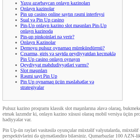
Yaxşı azərbaycan onlayn kazinoları
Onlayn kazinolar
Pin up casino online saytın rəsmi interfeysi
Sual və Pin Up casino
Pin-Up onlayn kazino slot maşınları Pin-Up
onlayn kazinoda
Pin-up pinkoinləri nə verir?
Onlayn Kazinolar
Demoyu pulsuz oynamaq mümkündürmü?
Çıxarma, giriş və saytda qeydiyyatdan keçməklə
Pin Up casino onlayn oynayın
Qeydiyyat məhdudiyyətləri varmı?
Slot maşınları
Rəsmi sayt Pin Up
Pin Up oynamaq üçün məsləhətlər və
strategiyalar
Pulsuz kazino proqramı klassik slot maşınlarına əlavə olaraq, bukmek
etmək lazımdır ki, onlayn kazino xüsusi olaraq mobil versiya üçün promo
hədiyyələr var.
Pin Up-ün rəyləri vasitəsilə oyunçular müxtəlif valyutalarda, müxtəlif
perspektivlərini də qiymətləndirə bilərsiniz. Qumarbazlar 100 AZN-l