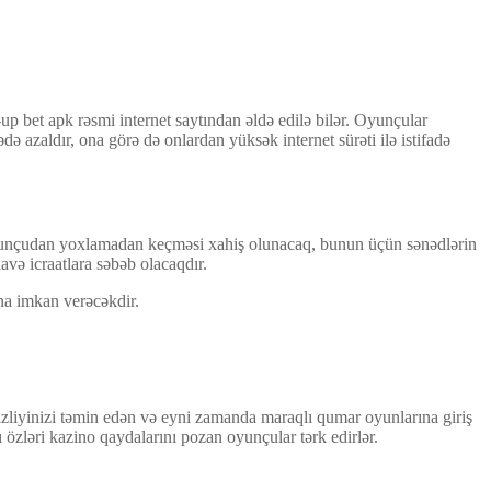
p bet apk rəsmi internet saytından əldə edilə bilər. Oyunçular
 azaldır, ona görə də onlardan yüksək internet sürəti ilə istifadə
yunçudan yoxlamadan keçməsi xahiş olunacaq, bunun üçün sənədlərin
avə icraatlara səbəb olacaqdır.
na imkan verəcəkdir.
izliyinizi təmin edən və eyni zamanda maraqlı qumar oyunlarına giriş
 özləri kazino qaydalarını pozan oyunçular tərk edirlər.