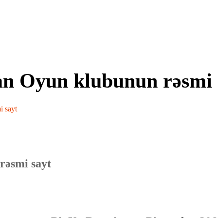
an Oyun klubunun rəsmi 
i sayt
rəsmi sayt