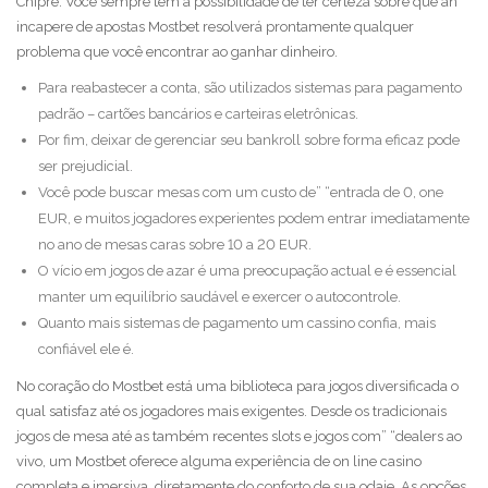
Chipre. Você sempre tem a possibilidade de ter certeza sobre que an
incapere de apostas Mostbet resolverá prontamente qualquer
problema que você encontrar ao ganhar dinheiro.
Para reabastecer a conta, são utilizados sistemas para pagamento
padrão – cartões bancários e carteiras eletrônicas.
Por fim, deixar de gerenciar seu bankroll sobre forma eficaz pode
ser prejudicial.
Você pode buscar mesas com um custo de” “entrada de 0, one
EUR, e muitos jogadores experientes podem entrar imediatamente
no ano de mesas caras sobre 10 a 20 EUR.
O vício em jogos de azar é uma preocupação actual e é essencial
manter um equilíbrio saudável e exercer o autocontrole.
Quanto mais sistemas de pagamento um cassino confia, mais
confiável ele é.
No coração do Mostbet está uma biblioteca para jogos diversificada o
qual satisfaz até os jogadores mais exigentes. Desde os tradicionais
jogos de mesa até as também recentes slots e jogos com” “dealers ao
vivo, um Mostbet oferece alguma experiência de on line casino
completa e imersiva, diretamente do conforto de sua odaie. As opções