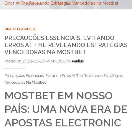
Erros At The Revelando Estratégias Vencedoras Na Mostbet
UNCATEGORIZED
PRECAUÇÕES ESSENCIAIS, EVITANDO
ERROS AT THE REVELANDO ESTRATÉGIAS
VENCEDORAS NA MOSTBET
Posted on 2023-02-22 PVM 00:38 by
Paulius
Precauções Essenciais, Evitando Erros At The Revelando Estratégias
Vencedoras Na Mostbet”
MOSTBET EM NOSSO
PAÍS: UMA NOVA ERA DE
APOSTAS ELECTRONIC