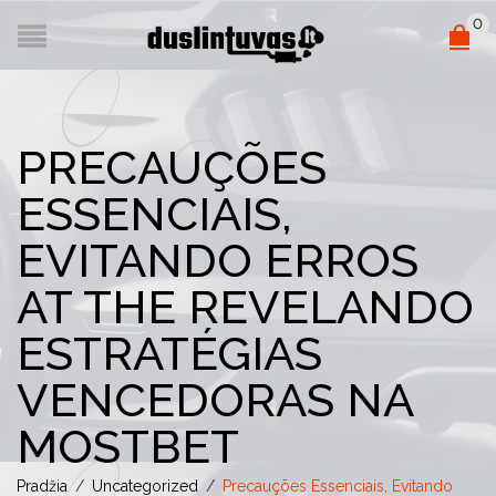
0
PRECAUÇÕES
ESSENCIAIS,
EVITANDO ERROS
AT THE REVELANDO
ESTRATÉGIAS
VENCEDORAS NA
MOSTBET
Pradžia
/
Uncategorized
/
Precauções Essenciais, Evitando