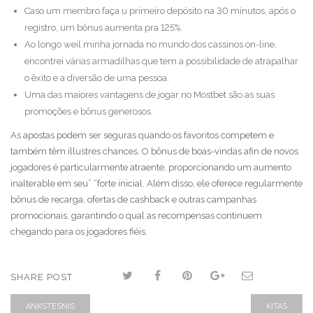
Caso um membro faça u primeiro depósito na 30 minutos, após o
registro, um bônus aumenta pra 125%.
Ao longo weil minha jornada no mundo dos cassinos on-line,
encontrei várias armadilhas que tem a possibilidade de atrapalhar
o êxito e a diversão de uma pessoa.
Uma das maiores vantagens de jogar no Mostbet são as suas
promoções e bônus generosos.
As apostas podem ser seguras quando os favoritos competem e
também têm illustres chances. O bônus de boas-vindas afin de novos
jogadores é particularmente atraente, proporcionando um aumento
inalterable em seu” “forte inicial. Além disso, ele oferece regularmente
bônus de recarga, ofertas de cashback e outras campanhas
promocionais, garantindo o qual as recompensas continuem
chegando para os jogadores fiéis.
SHARE POST
ANKSTESNIS
KITAS