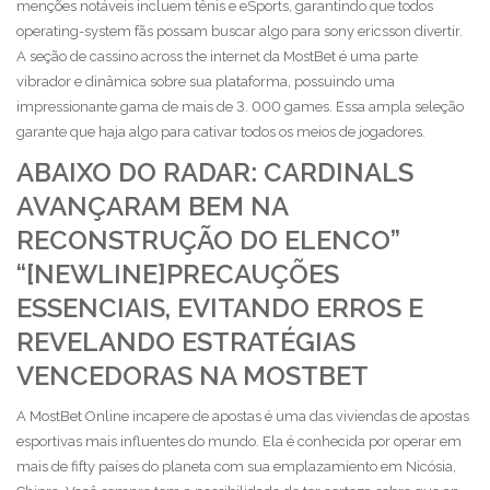
menções notáveis incluem tênis e eSports, garantindo que todos
operating-system fãs possam buscar algo para sony ericsson divertir.
A seção de cassino across the internet da MostBet é uma parte
vibrador e dinâmica sobre sua plataforma, possuindo uma
impressionante gama de mais de 3. 000 games. Essa ampla seleção
garante que haja algo para cativar todos os meios de jogadores.
ABAIXO DO RADAR: CARDINALS
AVANÇARAM BEM NA
RECONSTRUÇÃO DO ELENCO”
“[NEWLINE]PRECAUÇÕES
ESSENCIAIS, EVITANDO ERROS E
REVELANDO ESTRATÉGIAS
VENCEDORAS NA MOSTBET
A MostBet Online incapere de apostas é uma das viviendas de apostas
esportivas mais influentes do mundo. Ela é conhecida por operar em
mais de fifty países do planeta com sua emplazamiento em Nicósia,