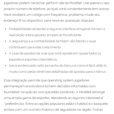
jogadores podem reclamar perform site da MostBet. Use apenas o seu
próprio número de telefone, ao qual você constantemente tem acesso.
Você receberá um código com frequência, problema mude seu
endereço IP ou dispositivo, para resolver quaisquer disputas.
Probabilidades atraentes e alguma interface amigável tornam a
realização sobre apostas simples at the eficiente.
A segurança e a confiabilidade também são fatores o qual
contribuem para este crescimento.
A casa de apostas da voie que você aposte em quase todos os
esportes e esportes cibernéticos.
Isso é evidenciado vello tamanho do bônus e como é fácil obtê-lo,
muito como pelas diretrizes detalhadas de apostas para o bônus.
Essa integração permite que operating system jogadores
permaneçam envolvidos e tomem decisões informadas com
foundation na ação ao vivo que estão assistindo. A MostBet abrange
uma ampla gama de esportes, atendendo an algunos interesses e”
“preferências. Entre as opções populares estão o futebol e o basquete,
ambos com um número histórico de seguidores na região. Outras