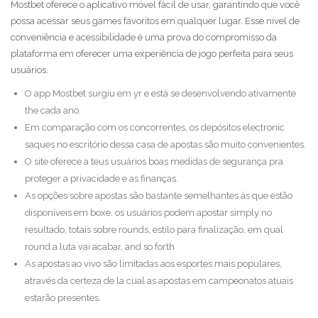
Mostbet oferece o aplicativo móvel fácil de usar, garantindo que você
possa acessar seus games favoritos em qualquer lugar. Esse nível de
conveniência e acessibilidade é uma prova do compromisso da
plataforma em oferecer uma experiência de jogo perfeita para seus
usuários.
O app Mostbet surgiu em yr e está se desenvolvendo ativamente
the cada ano.
Em comparação com os concorrentes, os depósitos electronic
saques no escritório dessa casa de apostas são muito convenientes.
O site oferece a teus usuários boas medidas de segurança pra
proteger a privacidade e as finanças.
As opções sobre apostas são bastante semelhantes às que estão
disponíveis em boxe, os usuários podem apostar simply no
resultado, totais sobre rounds, estilo para finalização, em qual
round a luta vai acabar, and so forth
As apostas ao vivo são limitadas aos esportes mais populares,
através da certeza de la cual as apostas em campeonatos atuais
estarão presentes.