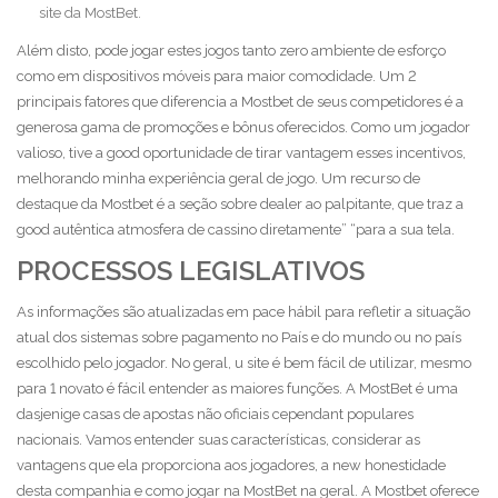
site da MostBet.
Além disto, pode jogar estes jogos tanto zero ambiente de esforço
como em dispositivos móveis para maior comodidade. Um 2
principais fatores que diferencia a Mostbet de seus competidores é a
generosa gama de promoções e bônus oferecidos. Como um jogador
valioso, tive a good oportunidade de tirar vantagem esses incentivos,
melhorando minha experiência geral de jogo. Um recurso de
destaque da Mostbet é a seção sobre dealer ao palpitante, que traz a
good autêntica atmosfera de cassino diretamente” “para a sua tela.
PROCESSOS LEGISLATIVOS
As informações são atualizadas em pace hábil para refletir a situação
atual dos sistemas sobre pagamento no País e do mundo ou no país
escolhido pelo jogador. No geral, u site é bem fácil de utilizar, mesmo
para 1 novato é fácil entender as maiores funções. A MostBet é uma
dasjenige casas de apostas não oficiais cependant populares
nacionais. Vamos entender suas características, considerar as
vantagens que ela proporciona aos jogadores, a new honestidade
desta companhia e como jogar na MostBet na geral. A Mostbet oferece