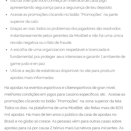
Isso da voie que você conheça an interface de cada jogo
apresentando segurança para a segurança de teu depósito.
Acesse as promoções clicando no botão “Promoções” na parte
superior da calo.
Graças an isso, todos os problemas dos jogadores são resolvidos
instantaneamente pelos gerentes da Mostbet e não há uma única
revisão negativa ou o fato de fraude.
A escolha de uma organizacion respeitável e licenciada é
fundamental pra proteger seus interesses e garantir 1 ambiente de
game justo e en paz.
Utilize a seção de estatísticas disponível no site para produzir
apostas mais informadas.
Há apostas na eventos esportivos e ciberesportivos de gran nível,
melhores condições em jogos para cassino específicos, etc . Acesse as
promoções clicando no botão “Promoções” na zona superior da tela.
Todos os dias, na plataforma de uma MostBet, são feitas mais de 800
mil apostas. Há mais de ten anos o público da casa de apostas no
Brasil e no globo só cresce. As pessoas vêm para outras casas sobre
apostas para cá por causa 2 bônus mais lucrativos para iniciantes. As