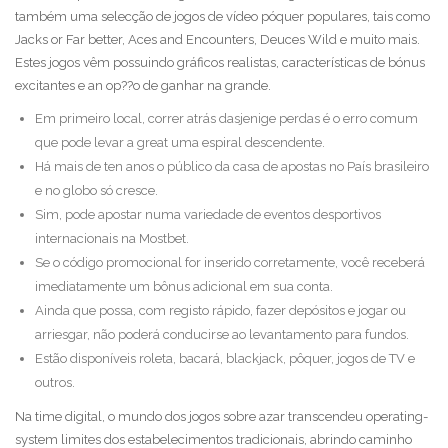
também uma selecção de jogos de vídeo póquer populares, tais como
Jacks or Far better, Aces and Encounters, Deuces Wild e muito mais.
Estes jogos vêm possuindo gráficos realistas, características de bónus
excitantes e an op??o de ganhar na grande.
Em primeiro local, correr atrás dasjenige perdas é o erro comum
que pode levar a great uma espiral descendente.
Há mais de ten anos o público da casa de apostas no País brasileiro
e no globo só cresce.
Sim, pode apostar numa variedade de eventos desportivos
internacionais na Mostbet.
Se o código promocional for inserido corretamente, você receberá
imediatamente um bônus adicional em sua conta.
Ainda que possa, com registo rápido, fazer depósitos e jogar ou
arriesgar, não poderá conducirse ao levantamento para fundos.
Estão disponíveis roleta, bacará, blackjack, pôquer, jogos de TV e
outros.
Na time digital, o mundo dos jogos sobre azar transcendeu operating-
system limites dos estabelecimentos tradicionais, abrindo caminho