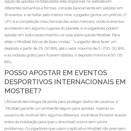
opção de apostas no totalizador está disponível no website em
diferentes tamanhos e formas, consiste basicamente em palpitar em
15 eventos, e se hallar pelo menos nine, o jogador ganha um prêmio. O
UFC é a competição mais famosa das artes marciais, onde os eventos
acontecem em algunos lugares do planeta, e os jogadores podem
apostar em todos esses eventos na casa sobre aposta Mostbet. Para
obter o Mostbet bônus de boas-vindas,” “u jogador deve fazer um
depósito a partir de 25, 00 BRL até o valor máximo de 1 ) 700, 00 BRL
e as rodadas grátis para ficarem obtidas, o depósito mínimo é 50, 00
BRL.
POSSO APOSTAR EM EVENTOS
DESPORTIVOS INTERNACIONAIS EM
MOSTBET?
Utilizando tecnologia de ponta para proteger dados de usuários, a”
“Mostbet garante um ambiente seguro para apostas. Apenas os
usuários do Android têm alguma diferença, você deve fornecer acesso
antes da instalação para que u download ocorra sem vários
problemas. Os jogadores que usam o aplicativo Mostbet não precisam