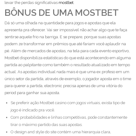
levar the perdas significativas
mostbet
.
BÔNUS DE UMA MOSTBET
Dá só uma olhada na quantidade para jogos e apostas que ela
apresenta pra oferecer. Vai ser impossível não achar algo que te faça
sentirse aquele frio na barriga. E se prepare, porque suas apostas
podem ze transformar em prêmios que até fariam você aplaudir na
pé. Além de mercados de apostas, na tela para cada evento esportivo,
Mostbet disponibiliza estatísticas do que está acontecendo em alguma
partida ao palpitante como também o resultado atualizado em tempo
actual. As apostas individual nada mais é que uma ex profeso em um
único setor da partida, através de exemplo, o jogador aposta em o time
para querer a partida, electronic precisa apenas de uma vitória do
period para ganhar sua aposta.
Se preferir ação Mostbet casino com jogos virtuais, exista tipo de
jogo é indicado pra você.
Com probabilidades e linhas competitivas, pode constantemente
tirar o máximo partido das suas apostas.
O design and style do site contém uma hierarquia clara,