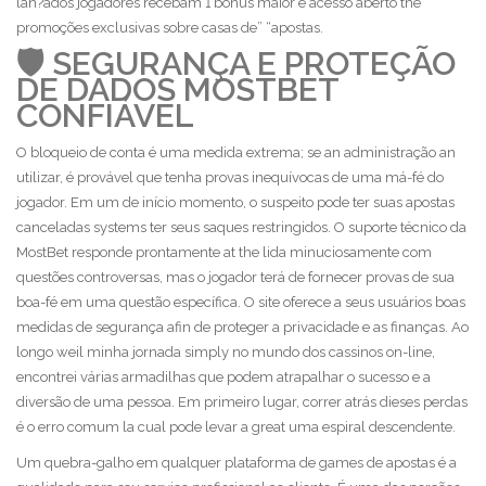
lan?ados jogadores recebam 1 bônus maior e acesso aberto the
promoções exclusivas sobre casas de” “apostas.
🛡️ SEGURANÇA E PROTEÇÃO
DE DADOS MOSTBET
CONFIÁVEL
O bloqueio de conta é uma medida extrema; se an administração an
utilizar, é provável que tenha provas inequívocas de uma má-fé do
jogador. Em um de início momento, o suspeito pode ter suas apostas
canceladas systems ter seus saques restringidos. O suporte técnico da
MostBet responde prontamente at the lida minuciosamente com
questões controversas, mas o jogador terá de fornecer provas de sua
boa-fé em uma questão específica. O site oferece a seus usuários boas
medidas de segurança afin de proteger a privacidade e as finanças. Ao
longo weil minha jornada simply no mundo dos cassinos on-line,
encontrei várias armadilhas que podem atrapalhar o sucesso e a
diversão de uma pessoa. Em primeiro lugar, correr atrás dieses perdas
é o erro comum la cual pode levar a great uma espiral descendente.
Um quebra-galho em qualquer plataforma de games de apostas é a