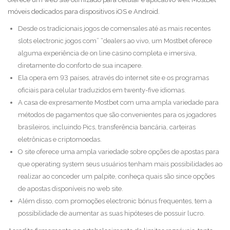
móveis dedicados para dispositivos iOS e Android.
Desde os tradicionais jogos de comensales até as mais recentes
slots electronic jogos com” “dealers ao vivo, um Mostbet oferece
alguma experiência de on line casino completa e imersiva,
diretamente do conforto de sua incapere.
Ela opera em 93 países, através do internet site e os programas
oficiais para celular traduzidos em twenty-five idiomas.
A casa de expresamente Mostbet com uma ampla variedade para
métodos de pagamentos que são convenientes para os jogadores
brasileiros, incluindo Pics, transferência bancária, carteiras
eletrônicas e criptomoedas.
O site oferece uma ampla variedade sobre opções de apostas para
que operating system seus usuários tenham mais possibilidades ao
realizar ao conceder um palpite, conheça quais são since opções
de apostas disponíveis no web site.
Além disso, com promoções electronic bónus frequentes, tem a
possibilidade de aumentar as suas hipóteses de possuir lucro.