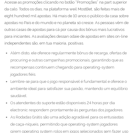
Acesse as promoções clicando no botão “Promoções” na part superior
da calo. Todos os dias, na plataforma weil MostBet, são feitas mais de
eight hundred mil apostas. Há mais de 10 anos o público da casa sobre
apostas no País e do mundo e no planeta só cresce. As pessoas vêm de
outras casas de apostas para cá por causa dos bônus mais lucrativos
para iniciantes. As avaliações dessan odaie de apostas em sites on-line
independentes são, em tua maioria, positivas.
Além disto, ele oferece regularmente bônus de recarga, ofertas de
procuring e outras campanhas promocionais, garantindo que as
recompensas continuem chegando para operating-system
jogadores fiéis.
Lembre-se para que o jogo responsável é fundamental e oferece o
ambiente ideal para satisfazer sua paixão, mantendo um equilíbrio
saudável.
Os atendentes do suporte estão disponíveis 24 horas por dia
electronic respondem prontamente às perguntas dos jogadores.
As Rodadas Grátis são uma adição agradável para os entusiastas
de caça-níqueis, permitindo que operating-system jogadores
girem operating system rolos em jogos selecionados sem fazer uso