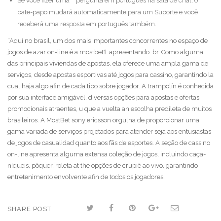
Se você fizer uma” “pergunta em português na sala de chat, o
bate-papo mudará automaticamente para um Suporte e você
receberá uma resposta em português também.
“Aqui no brasil, um dos mais importantes concorrentes no espaço de
jogos de azar on-line é a mostbet1. apresentando. br. Como alguma
das principais viviendas de apostas, ela oferece uma ampla gama de
serviços, desde apostas esportivas até jogos para cassino, garantindo la
cual haja algo afin de cada tipo sobre jogador. A trampolín é conhecida
por sua interface amigável, diversas opções para apostas e ofertas
promocionais atraentes, u que a vuelta an escolha predileta de muitos
brasileiros. A MostBet sony ericsson orgulha de proporcionar uma
gama variada de serviços projetados para atender seja aos entusiastas
de jogos de casualidad quanto aos fãs de esportes. A seção de cassino
on-line apresenta alguma extensa coleção de jogos, incluindo caça-
níqueis, pôquer, roleta at the opções de crupiê ao vivo, garantindo
entretenimento envolvente afin de todos os jogadores.
SHARE POST