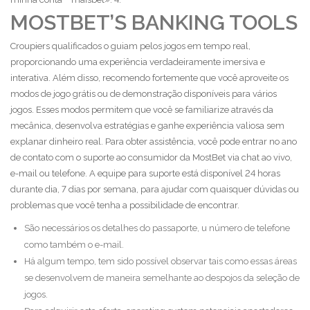
MOSTBET’S BANKING TOOLS
Croupiers qualificados o guiam pelos jogos em tempo real,
proporcionando uma experiência verdadeiramente imersiva e
interativa. Além disso, recomendo fortemente que você aproveite os
modos de jogo grátis ou de demonstração disponíveis para vários
jogos. Esses modos permitem que você se familiarize através da
mecânica, desenvolva estratégias e ganhe experiência valiosa sem
explanar dinheiro real. Para obter assistência, você pode entrar no ano
de contato com o suporte ao consumidor da MostBet via chat ao vivo,
e-mail ou telefone. A equipe para suporte está disponível 24 horas
durante dia, 7 dias por semana, para ajudar com quaisquer dúvidas ou
problemas que você tenha a possibilidade de encontrar.
São necessários os detalhes do passaporte, u número de telefone
como também o e-mail.
Há algum tempo, tem sido possível observar tais como essas áreas
se desenvolvem de maneira semelhante ao despojos da seleção de
jogos.