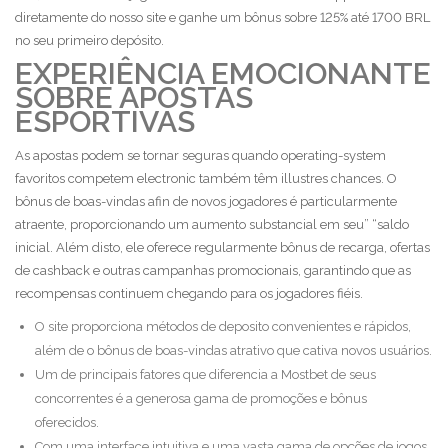
diretamente do nosso site e ganhe um bônus sobre 125% até 1700 BRL
no seu primeiro depósito.
EXPERIÊNCIA EMOCIONANTE
SOBRE APOSTAS
ESPORTIVAS
As apostas podem se tornar seguras quando operating-system
favoritos competem electronic também têm illustres chances. O
bônus de boas-vindas afin de novos jogadores é particularmente
atraente, proporcionando um aumento substancial em seu” “saldo
inicial. Além disto, ele oferece regularmente bônus de recarga, ofertas
de cashback e outras campanhas promocionais, garantindo que as
recompensas continuem chegando para os jogadores fiéis.
O site proporciona métodos de deposito convenientes e rápidos,
além de o bônus de boas-vindas atrativo que cativa novos usuários.
Um de principais fatores que diferencia a Mostbet de seus
concorrentes é a generosa gama de promoções e bônus
oferecidos.
Com uma interface intuitiva e uma vasta gama de opções de jogos