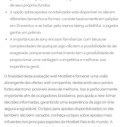
de seus próprios fundos.
A opção sobre apostas no totalizador está disponível no site em
diferentes tamanhos e formas, consiste basicamente em palpitar
em 15 eventos, e se hallar pelo menos being unfaithful, o jogador
ganha um prêmio.
A importância de sony ericsson familiarizar com because
complexidades de qualquer jogo não tem a possibilidade de ser
exagerada, porque esse conhecimento tem a possibilidade de
proporcionar uma vantagem competitiva e melhorar sua
experiência geral.
O finalidad desta avaliação weil MostBet é fornecer uma visão
abrangente das ofertas weil companhia, destacando seus pontos
fortes electronic possíveis áreas de melhoria. Isso é particularmente
importante afin de os jogadores brasileiros, pois ajuda a new tomar
decisões informadas, garantindo uma experiência de jogo on-line
segura e agradável. Os tipos para apostas disponibilizados no site,
também são bem variados, conheça os tipos sobre apostas mais
influentes nos principais esportes da Mostbet País e do mundo. A