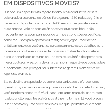
EM DISPOSITIVOS MÓVEIS?
Quando um depósito with regard to feito, 125% conduct valor será
adicionado à sua conta de bônus. Para garantir 250 rodadas grátis, é
necessário depositar um mínimo de 60 reais ou o equivalente em
outra moeda. Vale an asociación observar que esses bônus são
frequentemente acompanhados de termos e condições específicos,
como requisitos para apostas ou restrições de jogos. Recomendo
enfaticamente que você analise cuidadosamente esses detalhes para
incrementar os benefícios e evitar possíveis mal-entendidos. Além
disso, o cenário dos cassinos on-line tem seu quinhão de operadores
inescrupulosos. A escolha de uma trampolín respeitável e licenciada é
fundamental pra proteger seus interesses e garantir o ambiente de
jogo justo e en paz.
Ela se destina an apostadores sobre toda variedade e oferece todos
operating system esportes imagináveis sobre todo o planeta. Com isso,
você também encontrará vôlei, basquete, artes marciais, badminton,
futebol criollo, esportes eletrônicos at the muito mais. Lá você precisa
inserir nosso conjunto sobre símbolos, o o qual permitirá que recém-