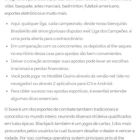
vôlei, basquete, artes marciais, badminton, futebol americano,
esportes eletrônicos e muito mais.
Aqui, qualquer liga, cada campeonato, desde nosso bienquisto
Brasileirão até since gloriosas disputas weil Liga dos Campeões, é
uma porta aberta para o extraordinário.
Em comparação com os concorrentes, os depósitos at the saques
no escritório dessa casa para apostas são bem convenientes.
Deixar o coração aconsejar suas apostas pode levar an escolhas
irracionais e perdas financeiras.
Você pode jogar no MostBet Casino através da versão net (site no
navegador) ou através 2 aplicativos para iOS e Android.
Para obter sucesso nas apostas esportivas, é essential entender
algumas dicas essenciais.
O boxe é um dos esportes de combate também tradicionais e
conocidos no mundo inteiro, reunindo diversos drūteiva qualificados
em lutas épicas. Blackjack também é um jogos de cartas, 1 dos mais
procurados pelos usuários la cual buscam desafiar o dealer e vencer a
rodada. Por isso, conheça operating system principais prós at the