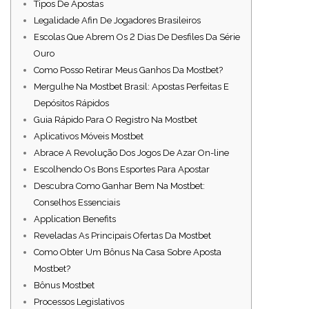
Tipos De Apostas
Legalidade Afin De Jogadores Brasileiros
Escolas Que Abrem Os 2 Dias De Desfiles Da Série
Ouro
Como Posso Retirar Meus Ganhos Da Mostbet?
Mergulhe Na Mostbet Brasil: Apostas Perfeitas E
Depósitos Rápidos
Guia Rápido Para O Registro Na Mostbet
Aplicativos Móveis Mostbet
Abrace A Revolução Dos Jogos De Azar On-line
Escolhendo Os Bons Esportes Para Apostar
Descubra Como Ganhar Bem Na Mostbet:
Conselhos Essenciais
Application Benefits
Reveladas As Principais Ofertas Da Mostbet
Como Obter Um Bônus Na Casa Sobre Aposta
Mostbet?
Bônus Mostbet
Processos Legislativos