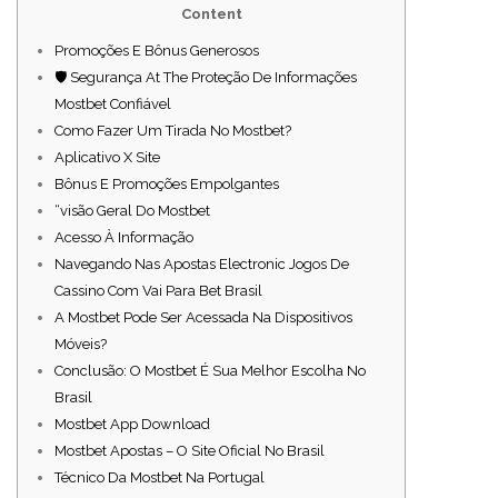
Content
Promoções E Bônus Generosos
🛡️ Segurança At The Proteção De Informações
Mostbet Confiável
Como Fazer Um Tirada No Mostbet?
Aplicativo X Site
Bônus E Promoções Empolgantes
“visão Geral Do Mostbet
Acesso À Informação
Navegando Nas Apostas Electronic Jogos De
Cassino Com Vai Para Bet Brasil
A Mostbet Pode Ser Acessada Na Dispositivos
Móveis?
Conclusão: O Mostbet É Sua Melhor Escolha No
Brasil
Mostbet App Download
Mostbet Apostas – O Site Oficial No Brasil
Técnico Da Mostbet Na Portugal