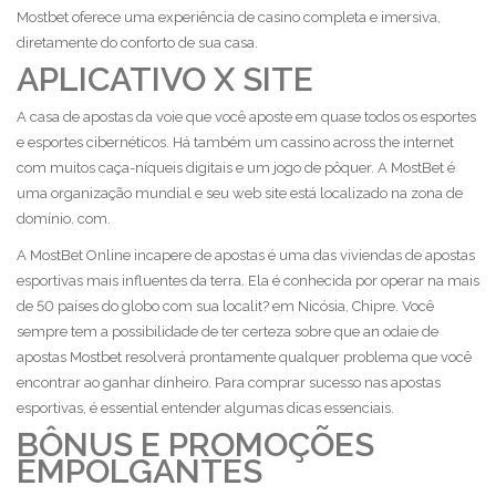
Mostbet oferece uma experiência de casino completa e imersiva,
diretamente do conforto de sua casa.
APLICATIVO X SITE
A casa de apostas da voie que você aposte em quase todos os esportes
e esportes cibernéticos. Há também um cassino across the internet
com muitos caça-níqueis digitais e um jogo de pôquer. A MostBet é
uma organização mundial e seu web site está localizado na zona de
domínio. com.
A MostBet Online incapere de apostas é uma das viviendas de apostas
esportivas mais influentes da terra. Ela é conhecida por operar na mais
de 50 países do globo com sua localit? em Nicósia, Chipre. Você
sempre tem a possibilidade de ter certeza sobre que an odaie de
apostas Mostbet resolverá prontamente qualquer problema que você
encontrar ao ganhar dinheiro. Para comprar sucesso nas apostas
esportivas, é essential entender algumas dicas essenciais.
BÔNUS E PROMOÇÕES
EMPOLGANTES