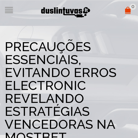
0
PRECAUÇÕES
ESSENCIAIS,
EVITANDO ERROS
ELECTRONIC
REVELANDO
ESTRATÉGIAS
VENCEDORAS NA
MOSTBET