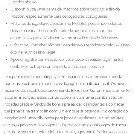
listados abaixo.
Dispopnibiliza uma gama de métodos sobre depósito e tiro da
Mostbet, especialmente para os jogadores portugueses.
Milhares de jogadores apostam na MostBet. possuindo todos os
dias, e há várias boas razões afin de aderir an esta cartilha
esportiva, o qual está disponível no ano de mais de 90 países.
O facto de u Mostbet não ser licenciado ou autorizado pelo SRIJ não
o torna num casino ilegal.
Após o registro bem-sucedido, você poderá realizar login na tua
conta Mostbet. apresentando de qualquer dispositivo.
Isso permite que operating system usuários desfrutem para apostas
perfeitas electronic experiências de jogo em qualquer local. Os novos
usuários são recebidos apresentando Bônus de Padrón imediatamente
após an inscrição. Esses bônus podem incluir uma combinação de
rodadas grátis e fundos de bônus pra ajudar os iniciantes a começar
tua jornada na trampolín com um empuje substancial. No coração do
Mostbet está uma biblioteca para jogos diversificada la cual satisfaz
até os jogadores mais exigentes. Desde os tradicionais jogos de mesa
até as também recentes slots electronic jogos com” “sellers ao vivo, o