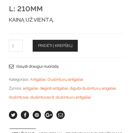
L: 210MM
KAINĄ UŽ VIENTĄ.
PRIDĖTI Į KREPŠELĮ
Išsiųsti draugui nuorodą
Kategorijos:
Antgaliai
,
Duslintuvų antgaliai
Žymos:
antgaliai
,
deginti antgaliai
,
digubi duslintuvu angaliai
,
duslintuvai
,
duslintuvas.lt
,
duslintuvu antgaliai