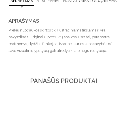
APRAŠYMAS
ATSILIEPIMAI
PRISTATYMAS IR GRĄŽINIMAS
APRAŠYMAS
Prekių nuotraukos skirtos tik iliustraciniams tikslams ir yra
pavyzdinės. Originalių produktų spalvos, užrašai, parametrai,
matmenys, dydžiai, funkcijos, ir/ar bet kurios kitos savybės dėl
savo vizualinių ypatybių gali atrodyti kitaip negu realybėje.
PANAŠŪS PRODUKTAI