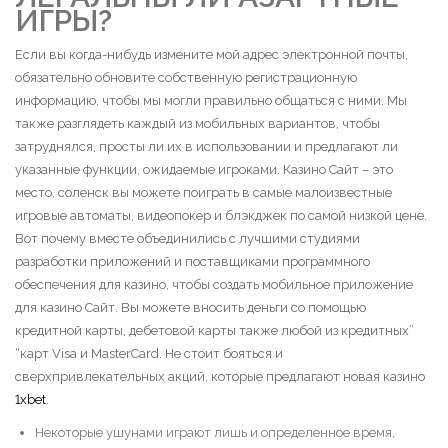
ИГРЫ?
Если вы когда-нибудь измените мой адрес электронной почты,
обязательно обновите собственную регистрационную
информацию, чтобы мы могли правильно общаться с ними. Мы
также разглядеть каждый из мобильных вариантов, чтобы
затруднялся, просты ли их в использовании и предлагают ли
указанные функции, ожидаемые игроками. Казино Сайт – это
место, соленск вы можете поиграть в самые малоизвестные
игровые автоматы, видеопокер и блэкджек по самой низкой цене.
Вот почему вместе объединились с лучшими студиями
разработки приложений и поставщиками программного
обеспечения для казино, чтобы создать мобильное приложение
для казино Сайт. Вы можете вносить деньги со помощью
кредитной карты, дебетовой карты также любой из кредитных”
“карт Visa и MasterCard. Не стоит бояться и
сверхпривлекательных акций, которые предлагают новая казино
1xbet
.
Некоторые ушунами играют лишь и определенное время,