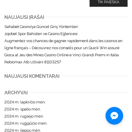
TIK PAIEŠKA
NAUJAUSI ĮRAŠAI
Sahabet Casino’ya Güncel Giriş Yöntemleri
Jojobet Spor Bahisleri ve Casino Eğlencesi
Augmentez vos chances de gagner rapidement dans les casinos en
ligne français – Découvrez nos conseils pour un Quick Win assuré
Gioca al Jeu des Mines Casino Online e Vinci Grandi Premi in Italia
Rebiomax Atb Užívání 81103257
NAUJAUSI KOMENTARAI
ARCHYVAI
2024 m. lapkričio mėn.
2024 m. spalio mėn.
2024 m. rugsėjo mėn.
2024 m. rugpjūčio mėn.
2024 m. liepos mėn.