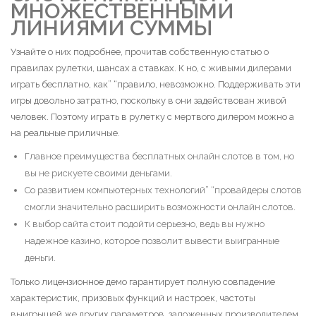
МНОЖЕСТВЕННЫМИ
ЛИНИЯМИ СУММЫ
Узнайте о них подробнее, прочитав собственную статью о
правилах рулетки, шансах а ставках. К но, с живыми дилерами
играть бесплатно, как” “правило, невозможно. Поддерживать эти
игры довольно затратно, поскольку в они задействован живой
человек. Поэтому играть в рулетку с мертвого дилером можно а
на реальные приличные.
Главное преимущества бесплатных онлайн слотов в том, но
вы не рискуете своими деньгами.
Со развитием компьютерных технологий” “провайдеры слотов
смогли значительно расширить возможности онлайн слотов.
К выбор сайта стоит подойти серьезно, ведь вы нужно
надежное казино, которое позволит вывести выигранные
деньги.
Только лицензионное демо гарантирует полную совпадение
характеристик, призовых функций и настроек, частоты
выигрышей же других параметров, заложенных производителем.