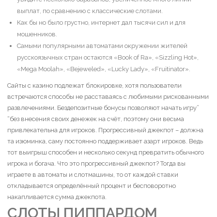
выплат, по сравнению с классические слотами.
Как бы но было грустно, интернет дал тысячи сил и для
мошенников.
Самыми популярными автоматами окружении жителей
русскоязычных стран остаются «Book of Ra», «Sizzling Hot»,
«Mega Moolah», «Bejeweled», «Lucky Lady», «Fruitinator».
Сайты с казино подлежат блокировке, хотя пользователи
встречаются способы не расставаясь с любимыми рискованными
развлечениями. Бездепозитные бонусы позволяют начать игру”
“без внесения своих денежек на счёт, поэтому они весьма
привлекательна для игроков. Прогрессивный джекпот – должна
та изюминка, саму постоянно поддерживает азарт игроков. Ведь
тот выигрыш способен и несколько секунд превратить обычного
игрока и богача. Что это прогрессивный джекпот? Тогда вы
играете в автоматы и слотмашины, то от каждой ставки
откладывается определённый процент и бесповоротно
накапливается сумма джекпота.
СЛОТЫ ПИППАРДОМ