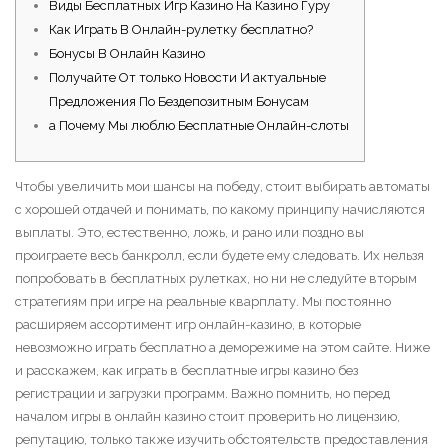
Виды Бесплатных Игр Казино На Казино Гуру
Как Играть В Онлайн-рулетку бесплатно?
Бонусы В Онлайн Казино
Получайте От только Новости И актуальные
Предложения По Бездепозитным Бонусам
а Почему Мы люблю Бесплатные Онлайн-слоты
Чтобы увеличить мои шансы на победу, стоит выбирать автоматы
с хорошей отдачей и понимать, по какому принципу начисляются
выплаты. Это, естественно, ложь, и рано или поздно вы
проиграете весь банкролл, если будете ему следовать. Их нельзя
попробовать в бесплатных рулетках, но ни не следуйте вторым
стратегиям при игре на реальные кварплату. Мы постоянно
расширяем ассортимент игр онлайн-казино, в которые
невозможно играть бесплатно а деморежиме на этом сайте. Ниже
и расскажем, как играть в бесплатные игры казино без
регистрации и загрузки программ. Важно помнить, но перед
началом игры в онлайн казино стоит проверить но лицензию,
репутацию, только также изучить обстоятельств предоставления