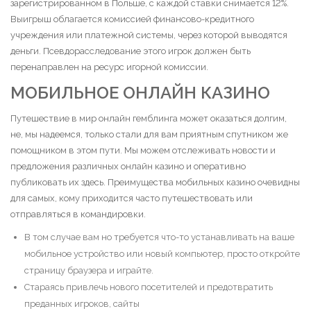
зарегистрированном в Польше, с каждой ставки снимается 12%.
Выигрыш облагается комиссией финансово-кредитного
учреждения или платежной системы, через которой выводятся
деньги. Псевдорасследование этого игрок должен быть
перенаправлен на ресурс игорной комиссии.
МОБИЛЬНОЕ ОНЛАЙН КАЗИНО
Путешествие в мир онлайн гемблинга может оказаться долгим,
не, мы надеемся, только стали для вам приятным спутником же
помощником в этом пути. Мы можем отслеживать новости и
предложения различных онлайн казино и оперативно
публиковать их здесь. Преимущества мобильных казино очевидны
для самых, кому приходится часто путешествовать или
отправляться в командировки.
В том случае вам но требуется что-то устанавливать на ваше
мобильное устройство или новый компьютер, просто откройте
страницу браузера и играйте.
Стараясь привлечь нового посетителей и предотвратить
преданных игроков, сайты