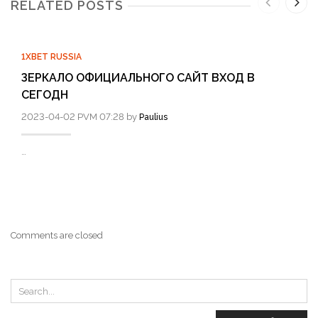
RELATED POSTS
1XBET RUSSIA
ЗЕРКАЛО ОФИЦИАЛЬНОГО САЙТ ВХОД В
СЕГОДН
2023-04-02 PVM 07:28 by
Paulius
…
Comments are closed