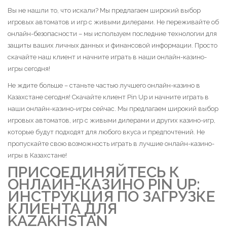
Вы не нашли то, что искали? Мы предлагаем широкий выбор
игровых автоматов и игр с живыми дилерами. Не переживайте об
онлайн-безопасности – мы используем последние технологии для
защиты ваших личных данных и финансовой информации. Просто
скачайте наш клиент и начните играть в наши онлайн-казино-
игры сегодня!
Не ждите больше – станьте частью лучшего онлайн-казино в
Казахстане сегодня! Скачайте клиент Pin Up и начните играть в
наши онлайн-казино-игры сейчас. Мы предлагаем широкий выбор
игровых автоматов, игр с живыми дилерами и других казино-игр,
которые будут подходят для любого вкуса и предпочтений. Не
пропускайте свою возможность играть в лучшие онлайн-казино-
игры в Казахстане!
ПРИСОЕДИНЯЙТЕСЬ К
ОНЛАЙН-КАЗИНО PIN UP:
ИНСТРУКЦИЯ ПО ЗАГРУЗКЕ
КЛИЕНТА ДЛЯ
KAZAKHSTAN