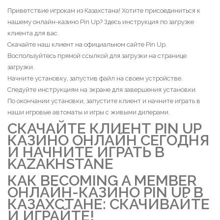
Приветствие игрокам из Казахстана! Хотите присоединиться к
нашему онлайн-казино Pin Up? Здесь инструкция по загрузке
клиента для вас.
Скачайте наш клиент на официальном сайте Pin Up.
Воспользуйтесь прямой ссылкой для загрузки на странице
загрузки.
Начните установку, запустив файл на своем устройстве.
Следуйте инструкциям на экране для завершения установки.
По окончании установки, запустите клиент и начните играть в
наши игровые автоматы и игры с живыми дилерами.
СКАЧАЙТЕ КЛИЕНТ PIN UP
КАЗИНО ОНЛАЙН СЕГОДНЯ
И НАЧНИТЕ ИГРАТЬ В
KAZAKHSTANE
КАК BECOMING A MEMBER
ОНЛАЙН-КАЗИНО PIN UP В
КАЗАХСТАНЕ: СКАЧИВАЙТЕ
И ИГРАЙТЕ!