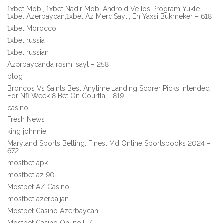
1xbet Mobi, 1xbet Nadir Mobi Android Ve Ios Program Yukle
1xbet Azerbaycan,1xbet Az Merc Saytı, En Yaxsi Bukmeker – 618
1xbet Morocco
1xbet russia
1xbet russian
Azərbaycanda rəsmi sayt – 258
blog
Broncos Vs Saints Best Anytime Landing Scorer Picks Intended
For Nfl Week 8 Bet On Courtla – 819
casino
Fresh News
king johnnie
Maryland Sports Betting: Finest Md Online Sportsbooks 2024 –
672
mostbet apk
mostbet az 90
Mostbet AZ Casino
mostbet azerbaijan
Mostbet Casino Azerbaycan
Mostbet Casino Online UZ