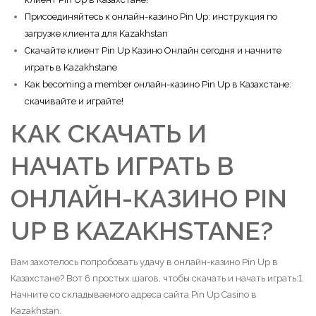
Присоединяйтесь к онлайн-казино Pin Up: инструкция по
загрузке клиента для Kazakhstan
Скачайте клиент Pin Up Казино Онлайн сегодня и начните
играть в Kazakhstane
Как becoming a member онлайн-казино Pin Up в Казахстане:
скачивайте и играйте!
КАК СКАЧАТЬ И
НАЧАТЬ ИГРАТЬ В
ОНЛАЙН-КАЗИНО PIN
UP В KAZAKHSTANE?
Вам захотелось попробовать удачу в онлайн-казино Pin Up в
Казахстане? Вот 6 простых шагов, чтобы скачать и начать играть:1.
Начните со складываемого адреса сайта Pin Up Casino в
Kazakhstan.