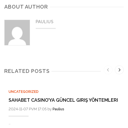
ABOUT AUTHOR
PAULIUS
RELATED POSTS
UNCATEGORIZED
SAHABET CASINO’YA GÜNCEL GIRIŞ YÖNTEMLERI
2024-11-07 PVM 17:05 by
Paulius
…