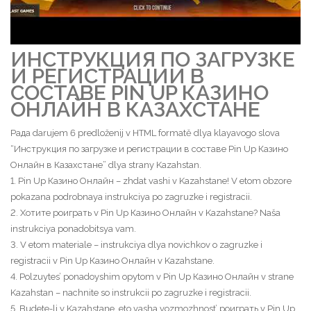
ИНСТРУКЦИЯ ПО ЗАГРУЗКЕ
И РЕГИСТРАЦИИ В
СОСТАВЕ PIN UP КАЗИНО
ОНЛАЙН В КАЗАХСТАНЕ
Рада darujem 6 predloženij v HTML formatě dlya klayavogo slova
“Инструкция по загрузке и регистрации в составе Pin Up Казино
Онлайн в Казахстане” dlya strany Kazahstan.
1. Pin Up Казино Онлайн – zhdat vashi v Kazahstane! V etom obzore
pokazana podrobnaya instrukciya po zagruzke i registracii.
2. Xотите poиграть v Pin Up Казино Онлайн v Kazahstane? Naša
instrukciya ponadobitsya vam.
3. V etom materiale – instrukciya dlya novichkov o zagruzke i
registracii v Pin Up Казино Онлайн v Kazahstane.
4. Polzuytes’ ponadoyshim opytom v Pin Up Казино Онлайн v strane
Kazahstan – nachnite so instrukcii po zagruzke i registracii.
5. Budete-li v Kazahstane, eto vasha vozmozhnost’ poиграть v Pin Up