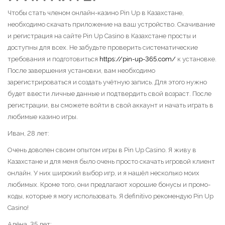
Чтобы стать членом онлайн-казино Pin Up в Казахстане,
необходимо скачать приложение на ваш устройство. Скачивание
и регистрация на сайте Pin Up Casino в Казахстане просты и
доступны для всех. Не забудьте проверить систематические
требования и подготовиться
https://pin-up-365.com/
к установке.
После завершения установки, вам необходимо
зарегистрироваться и создать учётную запись. Для этого нужно
будет ввести личные данные и подтвердить свой возраст. После
регистрации, вы сможете войти в свой аккаунт и начать играть в
любимые казино игры.
Иван, 28 лет:
Очень доволен своим опытом игры в Pin Up Casino. Я живу в
Казахстане и для меня было очень просто скачать игровой клиент
онлайн. У них широкий выбор игр, и я нашёл несколько моих
любимых. Кроме того, они предлагают хорошие бонусы и промо-
коды, которые я могу использовать. Я definitivo рекомендую Pin Up
Casino!
Алёна, 35 лет: