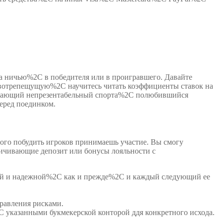
а ничью%2C в победителя или в проигравшего. Давайте
животрепещущую%2C научитесь читать коэффициенты ставок на
тывающий непрезентабельный спорта%2C полюбившийся
еред поединком.
ого побудить игроков принимаешь участие. Вы смогу
личивающие депозит или бонусы лояльности с
ной и надежной%2C как и прежде%2C и каждый следующий ее
равления рисками.
 указанными букмекерской конторой ддя конкретного исхода.