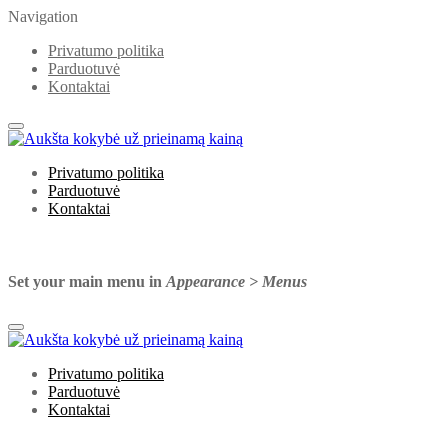
Navigation
Privatumo politika
Parduotuvė
Kontaktai
Privatumo politika
Parduotuvė
Kontaktai
Set your main menu in
Appearance > Menus
Privatumo politika
Parduotuvė
Kontaktai