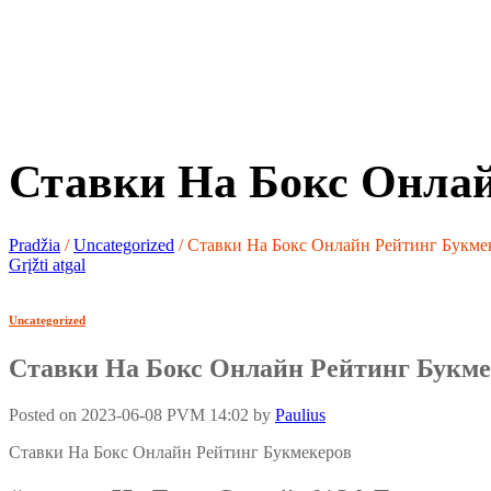
Ставки На Бокс Онлай
Pradžia
/
Uncategorized
/
Ставки На Бокс Онлайн Рейтинг Букме
Grįžti atgal
Uncategorized
Ставки На Бокс Онлайн Рейтинг Букме
Posted on 2023-06-08 PVM 14:02 by
Paulius
Ставки На Бокс Онлайн Рейтинг Букмекеров