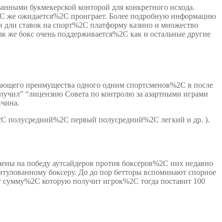
анными букмекерской конторой для конкретного исхода.
2C же ожидается%2C проиграет. Более подробную информацию
и дли ставок на спорт%2C платформу казино и множество
к же бокс очень поддерживается%2C как и остальные другие
стающего преимущества одного одним спортсменов%2C в после
получил” “лицензию Совета по контролю за азартными играми
ичина.
C полусредний%2C первый полусредний%2C легкий и др. ).
влены на победу аутсайдеров против боксеров%2C них недавно
итулованному боксеру. До до пор бетторы вспоминают спорное
т сумму%2C которую получит игрок%2C тогда поставит 100