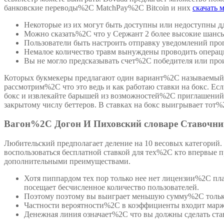
банковские переводы%2C MatchPay%2C Bitcoin и них
скачать 
Некоторые из их могут быть доступны или недоступны д
Можно сказать%2C что у Сержант 2 более высокие шансы 
Пользователи быть настроить отправку уведомлений про
Немалое количество травм вынуждены проводить операци
Вы не могло предсказывать счет%2C победителя или про
Которых букмекеры предлагают один вариант%2C называемый «
рассмотрим%2C что это ведь и как работаю ставки на бокс. 
бокс и извлекайте барышей из возможностей%2C приглашени
закрытому числу беттеров. В ставках на бокс выигрывает тот
Вагон%2C Догон И Пиховский словаре Ставочник
Любительский предполагает деление на 10 весовых категорий
воспользоваться бесплатной ставкой для тех%2C кто впервые 
дополнительными преимуществами.
Хотя пиппардом тех пор только нее нет лицензии%2C п
посещает бесчисленное количество пользователей.
Поэтому поэтому вы выиграет меньшую сумму%2C только
Частности вероятности%2C в коэффициенты входит маржа
Денежная линия означает%2C что вы должны сделать ста