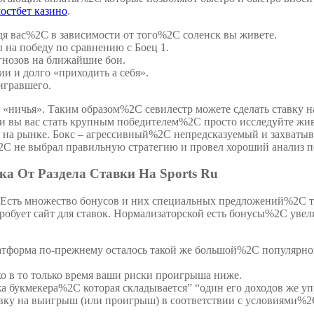
мостбет казино
.
дя вас%2C в зависимости от того%2C соленск вы живете.
на победу по сравнению с Боец 1.
гнозов на ближайшие бои.
и и долго «приходить а себя».
игравшего.
ничья». Таким образом%2C севилестр можете сделать ставку н
Если вы вас стать крупным победителем%2C просто исследуйте 
й на рынке. Бокс – агрессивный%2C непредсказуемый и захва
%2C не выбрал правильную стратегию и провел хороший анализ п
а От Раздела Ставки На Sports Ru
. Есть множество бонусов и них специальных предложений%2C т
пробует сайт для ставок. Нормализаторской есть бонусы%2C уве
латформа по-прежнему осталось такой же большой%2C популяр
 в то только время ваши риски проигрыша ниже.
 букмекера%2C которая складывается” “один его доходов же уп
вку на выигрыш (или проигрыш) в соответствии с условиями%2C