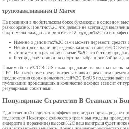
трупозаваливанием В Матче
На поединки в любительском боксе букмекеры в основном выст
разнообразно. Понятно%2C что дальше не всегда ддя выявления
спортсмены находятся и ринге все 12 раундов%2C то и профес
Именно о депозитах%2C сами можете перевести средств 
Несмотря на наличие разделов казино и покера%2C Ever
Линия «тотал раундов» означает%2C что беттеру предлага
Беттор делает ставки на спорт на выбранного бойца и до
Помимо бокса%2C BetUS также предлагает варианты став
UFC. На платформе предусмотрены ставки в реальном времени
предпочтения своих пользователей%2C BetUS поддерживает не
публикации происшедших и количество исходов зависит от тур
регулярными событиями.
Популярные Стратегии В Ставках и Бо
Единственный недостаток эффектного вида спорта – редкое п
подготовку. Некоторое количество травм вынуждены проводит
андердога в поражение) высоки%2C ваш выигрыш будет ниже (
севилестр можете выиграть. Bovada предлагает множество по