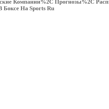
рские Компании%2C Прогнозы%2C Расп
Боксе На Sports Ru