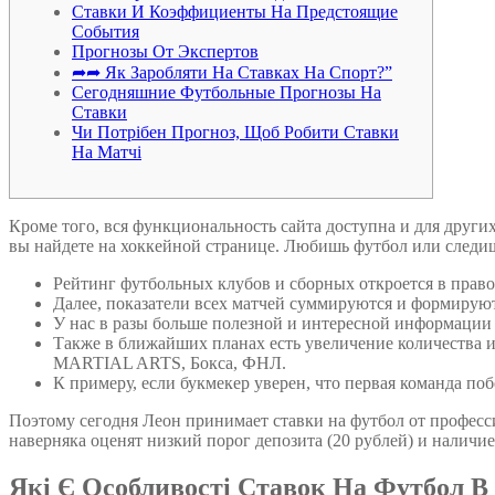
Ставки И Коэффициенты На Предстоящие
События
Прогнозы От Экспертов
➦➦ Як Заробляти На Ставках На Спорт?”
Сегодняшние Футбольные Прогнозы На
Ставки
Чи Потрібен Прогноз, Щоб Робити Ставки
На Матчі
Кроме того, вся функциональность сайта доступна и для други
вы найдете на хоккейной странице. Любишь футбол или следи
Рейтинг футбольных клубов и сборных откроется в правой
Далее, показатели всех матчей суммируются и формируют
У нас в разы больше полезной и интересной информации
Также в ближайших планах есть увеличение количества 
MARTIAL ARTS, Бокса, ФНЛ.
К примеру, если букмекер уверен, что первая команда поб
Поэтому сегодня Леон принимает ставки на футбол от професс
наверняка оценят низкий порог депозита (20 рублей) и наличие
Які Є Особливості Ставок На Футбол В 