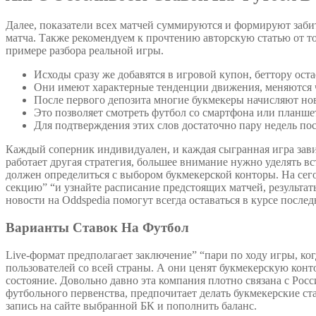
Далее, показатели всех матчей суммируются и формируют заби
матча. Также рекомендуем к прочтению авторскую статью от т
примере разбора реальной игры.
Исходы сразу же добавятся в игровой купон, беттору оста
Они имеют характерные тенденции движения, меняются ча
После первого депозита многие букмекеры начисляют но
Это позволяет смотреть футбол со смартфона или планшет
Для подтверждения этих слов достаточно пару недель посл
Каждый соперник индивидуален, и каждая сыгранная игра завис
работает другая стратегия, большее внимание нужно уделять в
должен определиться с выбором букмекерской конторы. На сег
секцию” “и узнайте расписание предстоящих матчей, результат
новости на Oddspedia помогут всегда оставаться в курсе посл
Варианты Ставок На Футбол
Live-формат предполагает заключение” “пари по ходу игры, к
пользователей со всей страны. А они ценят букмекерскую кон
состояние. Довольно давно эта компания плотно связана с Ро
футбольного первенства, предпочитает делать букмекерские с
запись на сайте выбранной БК и пополнить баланс.