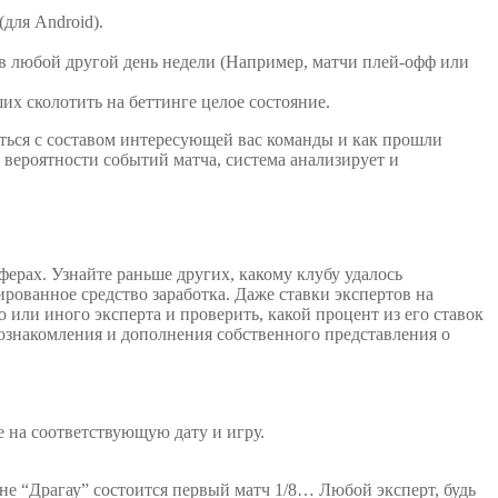
для Android).
в любой другой день недели (Например, матчи плей-офф или
х сколотить на беттинге целое состояние.
ться с составом интересующей вас команды и как прошли
вероятности событий матча, система анализирует и
ерах. Узнайте раньше других, какому клубу удалось
ированное средство заработка. Даже ставки экспертов на
 или иного эксперта и проверить, какой процент из его ставок
 ознакомления и дополнения собственного представления о
е на соответствующую дату и игру.
е “Драгау” состоится первый матч 1/8… Любой эксперт, будь