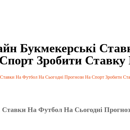
йн Букмекерські Став
 Спорт Зробити Ставку
Ставки На Футбол На Сьогодні Прогнози На Спорт Зробити Ста
 Ставки На Футбол На Сьогодні Прогно