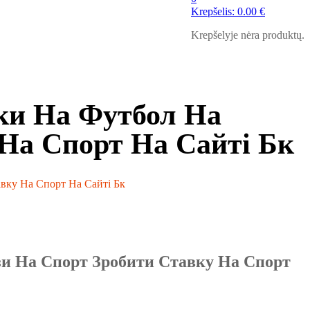
Krepšelis:
0.00
€
Krepšelyje nėra produktų.
ки На Футбол На
 На Спорт На Сайті Бк
вку На Спорт На Сайті Бк
зи На Спорт Зробити Ставку На Спорт