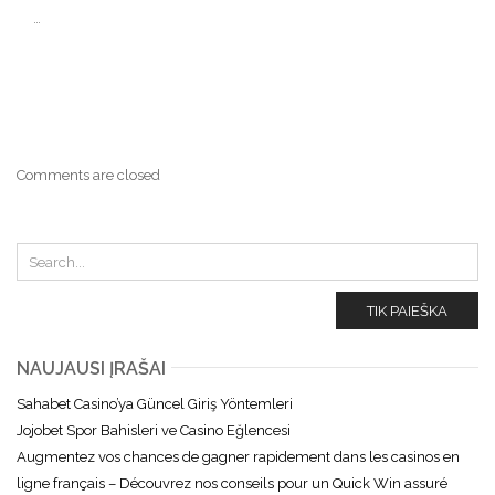
…
Comments are closed
TIK PAIEŠKA
NAUJAUSI ĮRAŠAI
Sahabet Casino’ya Güncel Giriş Yöntemleri
Jojobet Spor Bahisleri ve Casino Eğlencesi
Augmentez vos chances de gagner rapidement dans les casinos en
ligne français – Découvrez nos conseils pour un Quick Win assuré