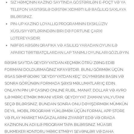
SIZ HƏMÇININ KAZINO SAYTINDA GÖSTƏRILƏN E-POÇT VƏ YA
TELEFON VASITƏSILƏ DƏSTƏK XIDMƏTI ILƏ BAĞLILIQ SAXLAYA
BILƏRSINIZ.
PIN-UP KAZINO LOYALLIQ PROQRAMININ EKSKLÜZIV
XÜSUSIYYƏTLƏRINDƏN BIRI DƏ FORTUNE ÇARXI
LOTEREYASIDIR.
NƏFƏS KƏSƏN QRAFIKA VƏ ASILILIQ YARADAN OYUN ILƏ
APARICI TƏRTIBATÇILARDAN LAP TANIMLI OYUNLARI GÖZLƏYIN.
RƏSMI SAYTDA QEYDIYYATDAN KEÇMƏK ÖTRÜ ZƏNG EDIB
FORMANI DOLDURMAĞINIZ KIFAYƏTDIR. BUNU GÖRMƏK ÜÇÜN
ƏSAS SƏHIFƏDƏKI “QEYDIYYATDAN KEÇ” DÜYMƏSINI BASIN VƏ
SONRA GÖRÜNƏN FORMADA ŞƏXSI MƏLUMATLARI IÇ EDIN.
ONLAYN PIN UP CASINO ONLINE RUBL, MANAT, DOLLAR VƏ AVRO
ILƏ MƏRC ETMƏK IMKANI VERIR. QEYDIYYAT ZAMANI VALYUTANI
SEÇƏ BILƏRSINIZ, BUNDAN SONRA ONU DƏYIŞDIRMƏK MÜMKÜN
DEYIL. MOBIL PROQRAMI YÜKLƏMƏK ÜÇÜN FORMAL APP STORE
VƏ PLAY MARKET MAĞAZALARINI ZIYARƏT EDƏ VƏ ORADA
KAZINONUN ADI ILƏ PROQRAM TAPA BILƏRSINIZ. MÜASIR
BUKMEKER KONTORU MƏRC ETMƏYI SEVƏNLƏR VƏ DAHA