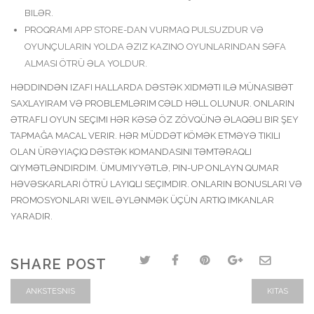
BILƏR.
PROQRAMI APP STORE-DAN VURMAQ PULSUZDUR VƏ
OYUNÇULARIN YOLDA ƏZIZ KAZINO OYUNLARINDAN SƏFA
ALMASI ÖTRÜ ƏLA YOLDUR.
HƏDDINDƏN IZAFI HALLARDA DƏSTƏK XIDMƏTI ILƏ MÜNASIBƏT
SAXLAYIRAM VƏ PROBLEMLƏRIM CƏLD HƏLL OLUNUR. ONLARIN
ƏTRAFLI OYUN SEÇIMI HƏR KƏSƏ ÖZ ZÖVQÜNƏ ƏLAQƏLI BIR ŞEY
TAPMAĞA MACAL VERIR. HƏR MÜDDƏT KÖMƏK ETMƏYƏ TIKILI
OLAN ÜRƏYIAÇIQ DƏSTƏK KOMANDASINI TƏMTƏRAQLI
QIYMƏTLƏNDIRDIM. ÜMUMIYYƏTLƏ, PIN-UP ONLAYN QUMAR
HƏVƏSKARLARI ÖTRÜ LAYIQLI SEÇIMDIR. ONLARIN BONUSLARI VƏ
PROMOSYONLARI WEIL ƏYLƏNMƏK ÜÇÜN ARTIQ IMKANLAR
YARADIR.
SHARE POST
ANKSTESNIS
KITAS