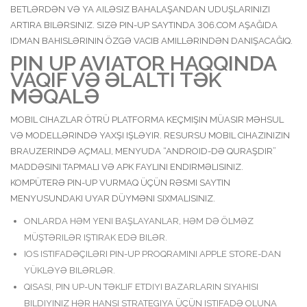
BETLƏRDƏN VƏ YA AILƏSIZ BAHALAŞANDAN UDUŞLARINIZI
ARTIRA BILƏRSINIZ. SIZƏ PIN-UP SAYTINDA 306.COM AŞAĞIDA
IDMAN BAHISLƏRININ ÖZGƏ VACIB AMILLƏRINDƏN DANIŞACAĞIQ.
PIN UP AVIATOR HAQQINDA
VAQIF VƏ ƏLALTI TƏK
MƏQALƏ
MOBIL CIHAZLAR ÖTRÜ PLATFORMA KEÇMIŞIN MÜASIR MƏHSUL
VƏ MODELLƏRINDƏ YAXŞI IŞLƏYIR. RESURSU MOBIL CIHAZINIZIN
BRAUZERINDƏ AÇMALI, MENYUDA “ANDROID-DƏ QURAŞDIR”
MADDƏSINI TAPMALI VƏ APK FAYLINI ENDIRMƏLISINIZ.
KOMPÜTERƏ PIN-UP VURMAQ ÜÇÜN RƏSMI SAYTIN
MENYUSUNDAKI UYAR DÜYMƏNI SIXMALISINIZ.
ONLARDA HƏM YENI BAŞLAYANLAR, HƏM DƏ ÖLMƏZ
MÜŞTƏRILƏR IŞTIRAK EDƏ BILƏR.
IOS ISTIFADƏÇILƏRI PIN-UP PROQRAMINI APPLE STORE-DAN
YÜKLƏYƏ BILƏRLƏR.
QISASI, PIN UP-UN TƏKLIF ETDIYI BAZARLARIN SIYAHISI
BILDIYINIZ HƏR HANSI STRATEGIYA ÜÇÜN ISTIFADƏ OLUNA