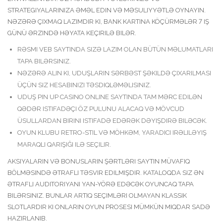
STRATEGIYALARINIZA ƏMƏL EDIN VƏ MƏSULIYYƏTLƏ OYNAYIN.
NƏZƏRƏ ÇIXMAQ LAZIMDIR KI, BANK KARTINA KÖÇÜRMƏLƏR 7 IŞ
GÜNÜ ƏRZINDƏ HƏYATA KEÇIRILƏ BILƏR.
RƏSMI VEB SAYTINDA SIZƏ LAZIM OLAN BÜTÜN MƏLUMATLARI
TAPA BILƏRSINIZ.
NƏZƏRƏ ALIN KI, UDUŞLARIN SƏRBƏST ŞƏKILDƏ ÇIXARILMASI
ÜÇÜN SIZ HESABINIZI TƏSDIQLƏMƏLISINIZ.
UDUŞ PIN UP CASINO ONLINE SAYTINDA TAM MƏRC EDILƏN
QƏDƏR ISTIFADƏÇI ÖZ PULUNU ALACAQ VƏ MÖVCUD
ÜSULLARDAN BIRINI ISTIFADƏ EDƏRƏK DƏYIŞDIRƏ BILƏCƏK.
OYUN KLUBU RETRO-STIL VƏ MÖHKƏM, YARADICI IRƏLILƏYIŞ
MARAQLI QARIŞIĞI ILƏ SEÇILIR.
AKSIYALARIN VƏ BONUSLARIN ŞƏRTLƏRI SAYTIN MÜVAFIQ
BÖLMƏSINDƏ ƏTRAFLI TƏSVIR EDILMIŞDIR. KATALOQDA SIZ ƏN
ƏTRAFLI AUDITORIYANI YAN-YÖRƏ EDƏCƏK OYUNCAQ TAPA
BILƏRSINIZ. BUNLAR ARTIQ SEÇIMLƏRI OLMAYAN KLASSIK
SLOTLARDIR KI ONLARIN OYUN PROSESI MÜMKÜN MIQDAR SADƏ
HAZIRLANIB.