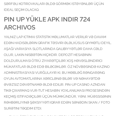
SƏRFƏLI KOTIROVKALARI ƏLDƏ GÖRMƏK ISTƏYƏNLƏR ÜÇÜN
IDEAL SEÇIM OLACAQ.
PIN UP YÜKLE APK INDIR 724
ARCHIVOS
YALNIZ LAP ICTIMAI STATISTIK MƏLUMATLAR VERILIR VƏ DAVAM
EDƏN HADISƏLƏRIN QRAFIK TƏSVIRI ƏLƏLXÜSUS QIYMƏTLI DEYIL.
AŞAĞI VARIASIYA SLOTLARINDA QALIBIYYƏTLƏR DAHA CƏLD
OLUR, LAKIN NISBƏTƏN KIÇIKDIR. DEPOZIT HESABININ
DOLDURULMASI ÖTRÜ ZIYARƏTÇILƏR XOŞ HƏVƏSLƏNDIRICI
MÜKAFATLAR ƏLDƏ EDƏ BILƏCƏKLƏR. ÖZ NÖVBƏSINDƏ KAZINO
ADMINISTRASIYASI VURĞULAYIR KI, BU MƏBLƏĞ RƏNGARƏNG
OYUN AVTOMATLARINA XƏRCLƏNƏ BILƏR VƏ NƏHAYƏTDƏ
ƏVƏZSIZ DƏVƏTNAMƏ ƏLDƏ EDILIR. PIN-UP CASINO AZNDAN
TIKƏ ÇIXARMAQ VUR-TUT HESABIN YOXLANILMASI PROSESINDƏN
KEÇMIŞ ISTIFADƏÇILƏR ÜÇÜN MÜMKÜNDÜR, YƏNI. MÜƏSSISƏNIN
RƏHBƏRLIYINƏ ŞƏXSIYYƏTI IQRAR EDƏN SƏNƏDIN SKAN / FOTO
SURƏTINI TƏQDIM ETDI.