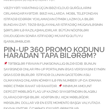
VƏZIYYƏTI YARATMAQ ÜÇÜN BƏZI ICLOUD QURĞULARINI
CIRLAMAQ KIFAYƏTDIR. BƏZI HALLARDA, MOBIL TELEFONDAN
ISTIFADƏ EDƏRƏK YOXLAMADAN ÖTMƏK LAZIM OLA BILƏR.
BUNDAN IZAFI, TƏZƏ BAŞLAYANLAR ISTIFADƏÇI MÜQAVILƏSININ
ŞƏRTLƏRI ILƏ RAZILAŞMALIDIRLAR. BÜTÜN NÖQTƏLƏRI
OXUDUQDAN SONRA ISTIFADƏÇI MÜVAFIQ QUTUYU
IŞARƏLƏMƏLIDIR.
PIN-UP 360 PROMO KODUNU
HARADAN TAPA BILƏRƏM?
TƏTBIQLƏR FIRAVAN FUNKSIONALLIQ ƏLDƏ EDIB, BUNUN
SAYƏSINDƏ ONLAR PIN-UP PORTALININ ƏSAS VERSIYASINI EYNƏN
QISAS EDƏ BILIRLƏR. İSTIFADƏ OLUNAN QACETDƏN ASILI
OLMAYARAQ ONLARIN KÖMƏYI ILƏ PIN NUMBER UP-DA IDMANA
MƏRC ETMƏK RAHAT VƏ RAHATDIR.
MINIMUM AMOUNT
DEPOZIT MƏBLƏĞI FLAG UP KAZINO SIYASƏTINDƏN ƏLAQƏLI
OLARAQ DƏYIŞƏ BILƏR. ADƏTƏN BU, KIÇIK MƏBLƏĞDIR,
MƏSƏLƏN, DOLLAR VƏ EN ESTE MOMENTO BAŞQA VALYUTADA
EKVIVALENTDIR. ÖZ MƏHDUDIYYƏTLƏRINIZƏ VƏ