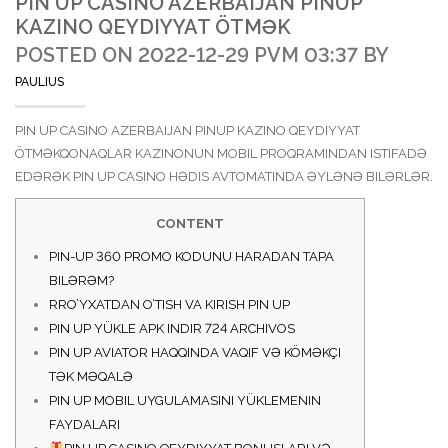
PIN UP CASINO AZERBAIJAN PINUP
KAZINO QEYDIYYAT ÖTMƏK
POSTED ON 2022-12-29 PVM 03:37 BY
PAULIUS
PIN UP CASINO AZERBAIJAN PINUP KAZINO QEYDIYYAT
ÖTMƏK
QONAQLAR KAZINONUN MOBIL PROQRAMINDAN ISTIFADƏ
EDƏRƏK PIN UP CASINO HƏDIS AVTOMATINDA ƏYLƏNƏ BILƏRLƏR.
CONTENT
PIN-UP 360 PROMO KODUNU HARADAN TAPA
BILƏRƏM?
RRO’YXATDAN O’TISH VA KIRISH PIN UP
PIN UP YÜKLE APK INDIR 724 ARCHIVOS
PIN UP AVIATOR HAQQINDA VAQIF VƏ KÖMƏKÇI
TƏK MƏQALƏ
PIN UP MOBIL UYGULAMASINI YÜKLEMENIN
FAYDALARI