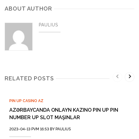
ABOUT AUTHOR
PAULIUS
RELATED POSTS
PIN UP CASINO AZ
AZƏRBAYCANDA ONLAYN KAZINO PIN UP PIN
NUMBER UP SLOT MAŞINLAR
2023-04-13 PVM 16:53 BY
PAULIUS