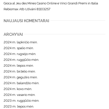
Gioca al Jeu des Mines Casino Online e Vinci Grandi Premi in Italia
Rebiomax Atb Užívání 81103257
NAUJAUSI KOMENTARAI
ARCHYVAI
2024 m. lapkričio mėn.
2024 m. spalio mėn.
2024 m. rugsėjo mėn.
2024 m. rugpjūčio mėn.
2024 m. liepos mėn.
2024 m. birželio mėn.
2024 m. gegužės mėn.
2024 m. balandžio mėn.
2024 m. kovo mėn.
2024 m. vasario mėn.
2023 m. rugpjūčio mėn.
2023 m. liepos mėn.